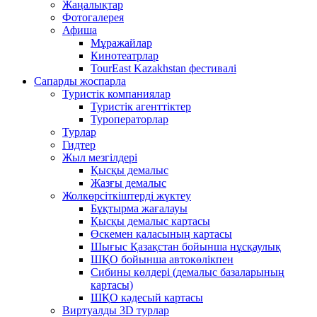
Жаңалықтар
Фотогалерея
Афиша
Мұражайлар
Кинотеатрлар
TourEast Kazakhstan фестивалі
Сапарды жоспарла
Туристік компаниялар
Туристік агенттіктер
Туроператорлар
Турлар
Гидтер
Жыл мезгілдері
Қысқы демалыс
Жазғы демалыс
Жолкөрсіткіштерді жүктеу
Бұқтырма жағалауы
Қысқы демалыс картасы
Өскемен қаласының картасы
Шығыс Қазақстан бойынша нұсқаулық
ШҚО бойынша автокөлікпен
Сибины көлдері (демалыс базаларының
картасы)
ШҚО кәдесый картасы
Виртуалды 3D турлар