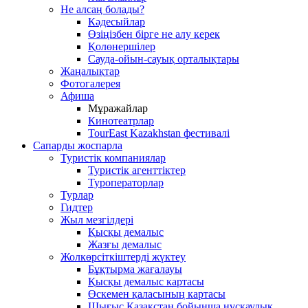
Не алсаң болады?
Кәдесыйлар
Өзіңізбен бірге не алу керек
Қолөнершілер
Сауда-ойын-сауық орталықтары
Жаңалықтар
Фотогалерея
Афиша
Мұражайлар
Кинотеатрлар
TourEast Kazakhstan фестивалі
Сапарды жоспарла
Туристік компаниялар
Туристік агенттіктер
Туроператорлар
Турлар
Гидтер
Жыл мезгілдері
Қысқы демалыс
Жазғы демалыс
Жолкөрсіткіштерді жүктеу
Бұқтырма жағалауы
Қысқы демалыс картасы
Өскемен қаласының картасы
Шығыс Қазақстан бойынша нұсқаулық