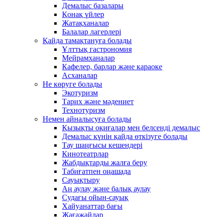
Демалыс базалары
Қонақ үйлер
Жатақханалар
Балалар лагерлері
Қайда тамақтануға болады
Ұлттық гастрономия
Мейрамханалар
Кафелер, барлар және караоке
Асханалар
Не көруге болады
Экотуризм
Тарих және мәдениет
Технотуризм
Немен айналысуға болады
Қызықты оқиғалар мен белсенді демалыс
Демалыс күнін қайда өткізуге болады
Тау шаңғысы кешендері
Кинотеатрлар
Жабдықтарды жалға беру
Табиғатпен оңашада
Сауықтыру
Аң аулау және балық аулау
Судағы ойын-сауық
Хайуанаттар бағы
Жағажайлар