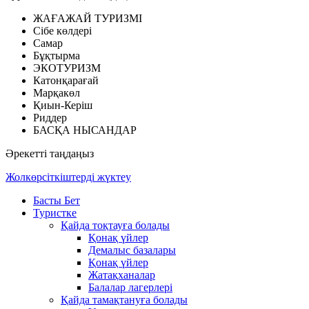
ЖАҒАЖАЙ ТУРИЗМІ
Сібе көлдері
Самар
Бұқтырма
ЭКОТУРИЗМ
Катонқарағай
Марқакөл
Қиын-Керіш
Риддер
БАСҚА НЫСАНДАР
Әрекетті таңдаңыз
Жолкөрсіткіштерді жүктеу
Басты Бет
Туристке
Қайда тоқтауға болады
Қонақ үйлер
Демалыс базалары
Қонақ үйлер
Жатақханалар
Балалар лагерлері
Қайда тамақтануға болады