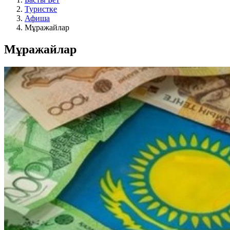
Туристке
Афиша
Мұражайлар
Мұражайлар