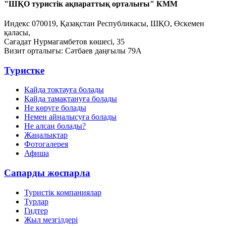
"ШҚО туристік ақпараттық орталығы" КММ
Индекс 070019, Қазақстан Республикасы, ШҚО, Өскемен
қаласы,
Сағадат Нурмагамбетов көшесі, 35
Визит орталығы: Сәтбаев даңғылы 79А
Туристке
Қайда тоқтауға болады
Қайда тамақтануға болады
Не көруге болады
Немен айналысуға болады
Не алсаң болады?
Жаңалықтар
Фотогалерея
Афиша
Сапарды жоспарла
Туристік компаниялар
Турлар
Гидтер
Жыл мезгілдері