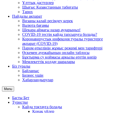
Ұлттық дәстүрлер
Шығыс Қазақстанның табиғаты
Тарих
Пайдалы ақпарат
Визаны қалай ресімдеу керек
Валюта бағамы
Шекара аймағы назар аударыңыз!
COVID-19 тестін қайда тапсыруға болады?
Коронавирустық инфекция туралы туристерге
ақпарат (COVID-19)
Паром өткелінің жұмыс режимі мен тарифтері
Өскемен әуежайының онлайн таблосы
Бұқтырма су қоймасы арқылы өтетін көпір
Мемлекеттік қолдау шаралары
Біз туралы
Байланыс
Бизнес үшін
Хабарландырулар
Menu
Басты Бет
Туристке
Қайда тоқтауға болады
Қонақ үйлер