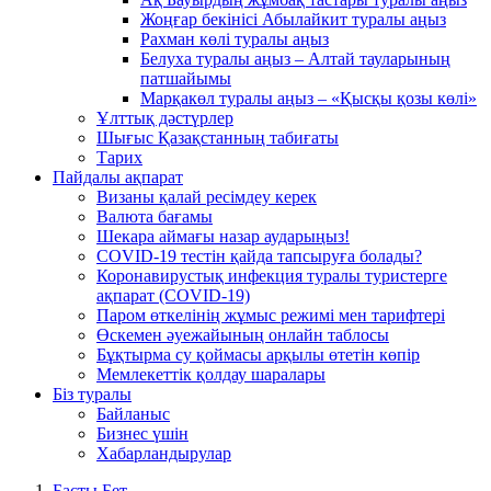
Жоңғар бекінісі Абылайкит туралы аңыз
Рахман көлі туралы аңыз
Белуха туралы аңыз – Алтай тауларының
патшайымы
Марқакөл туралы аңыз – «Қысқы қозы көлі»
Ұлттық дәстүрлер
Шығыс Қазақстанның табиғаты
Тарих
Пайдалы ақпарат
Визаны қалай ресімдеу керек
Валюта бағамы
Шекара аймағы назар аударыңыз!
COVID-19 тестін қайда тапсыруға болады?
Коронавирустық инфекция туралы туристерге
ақпарат (COVID-19)
Паром өткелінің жұмыс режимі мен тарифтері
Өскемен әуежайының онлайн таблосы
Бұқтырма су қоймасы арқылы өтетін көпір
Мемлекеттік қолдау шаралары
Біз туралы
Байланыс
Бизнес үшін
Хабарландырулар
Басты Бет