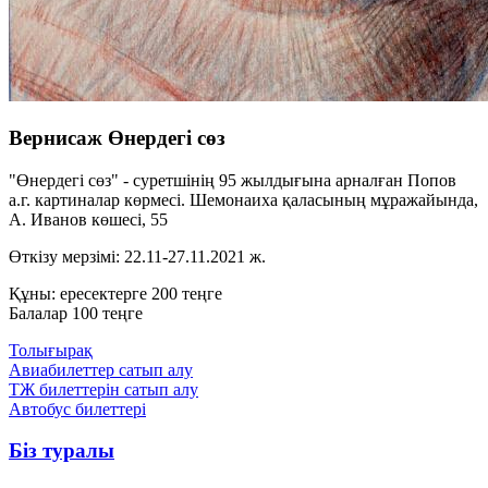
Вернисаж Өнердегі сөз
"Өнердегі сөз" - суретшінің 95 жылдығына арналған Попов
а.г. картиналар көрмесі. Шемонаиха қаласының мұражайында,
А. Иванов көшесі, 55
Өткізу мерзімі: 22.11-27.11.2021 ж.
Құны: ересектерге 200 теңге
Балалар 100 теңге
Толығырақ
Авиабилеттер сатып алу
ТЖ билеттерін сатып алу
Автобус билеттері
Біз туралы