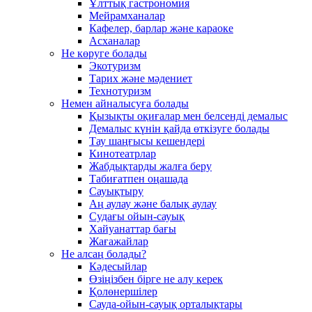
Ұлттық гастрономия
Мейрамханалар
Кафелер, барлар және караоке
Асханалар
Не көруге болады
Экотуризм
Тарих және мәдениет
Технотуризм
Немен айналысуға болады
Қызықты оқиғалар мен белсенді демалыс
Демалыс күнін қайда өткізуге болады
Тау шаңғысы кешендері
Кинотеатрлар
Жабдықтарды жалға беру
Табиғатпен оңашада
Сауықтыру
Аң аулау және балық аулау
Судағы ойын-сауық
Хайуанаттар бағы
Жағажайлар
Не алсаң болады?
Кәдесыйлар
Өзіңізбен бірге не алу керек
Қолөнершілер
Сауда-ойын-сауық орталықтары