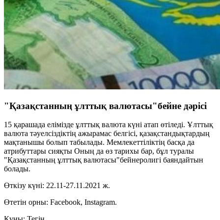
"Қазақстанның ұлттық валютасы"бейне дәрісі
15 қарашада елімізде ұлттық валюта күні атап өтіледі. Ұлттық
валюта тәуелсіздіктің ажырамас белгісі, қазақстандықтардың
мақтанышы болып табылады. Мемлекеттіліктің басқа да
атрибуттары сияқты Оның да өз тарихы бар, бұл туралы
"Қазақстанның ұлттық валютасы"бейнеролигі баяндайтын
болады.
Өткізу күні: 22.11-27.11.2021 ж.
Өтетін орны: Facebook, Instagram.
Құны: Тегін.