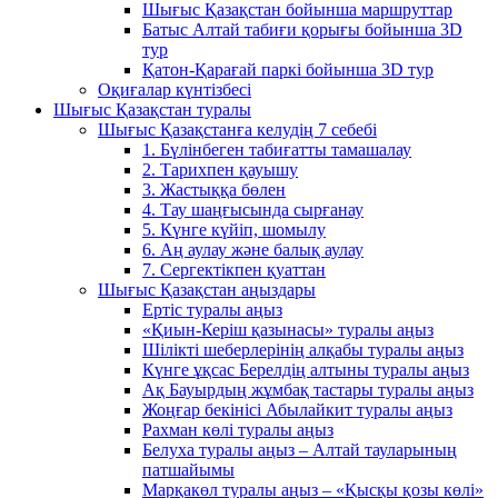
Шығыс Қазақстан бойынша маршруттар
Батыс Алтай табиғи қорығы бойынша 3D
тур
Қатон-Қарағай паркі бойынша 3D тур
Оқиғалар күнтізбесі
Шығыс Қазақстан туралы
Шығыс Қазақстанға келудің 7 себебі
1. Бүлінбеген табиғатты тамашалау
2. Тарихпен қауышу
3. Жастыққа бөлен
4. Тау шаңғысында сырғанау
5. Күнге күйіп, шомылу
6. Аң аулау және балық аулау
7. Сергектікпен қуаттан
Шығыс Қазақстан аңыздары
Ертіс туралы аңыз
«Қиын-Керіш қазынасы» туралы аңыз
Шілікті шеберлерінің алқабы туралы аңыз
Күнге ұқсас Берелдің алтыны туралы аңыз
Ақ Бауырдың жұмбақ тастары туралы аңыз
Жоңғар бекінісі Абылайкит туралы аңыз
Рахман көлі туралы аңыз
Белуха туралы аңыз – Алтай тауларының
патшайымы
Марқакөл туралы аңыз – «Қысқы қозы көлі»