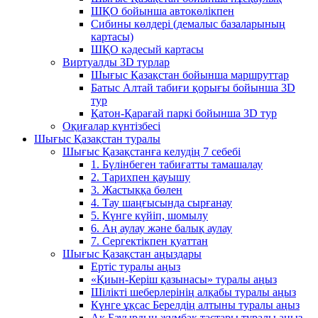
ШҚО бойынша автокөлікпен
Сибины көлдері (демалыс базаларының
картасы)
ШҚО кәдесый картасы
Виртуалды 3D турлар
Шығыс Қазақстан бойынша маршруттар
Батыс Алтай табиғи қорығы бойынша 3D
тур
Қатон-Қарағай паркі бойынша 3D тур
Оқиғалар күнтізбесі
Шығыс Қазақстан туралы
Шығыс Қазақстанға келудің 7 себебі
1. Бүлінбеген табиғатты тамашалау
2. Тарихпен қауышу
3. Жастыққа бөлен
4. Тау шаңғысында сырғанау
5. Күнге күйіп, шомылу
6. Аң аулау және балық аулау
7. Сергектікпен қуаттан
Шығыс Қазақстан аңыздары
Ертіс туралы аңыз
«Қиын-Керіш қазынасы» туралы аңыз
Шілікті шеберлерінің алқабы туралы аңыз
Күнге ұқсас Берелдің алтыны туралы аңыз
Ақ Бауырдың жұмбақ тастары туралы аңыз