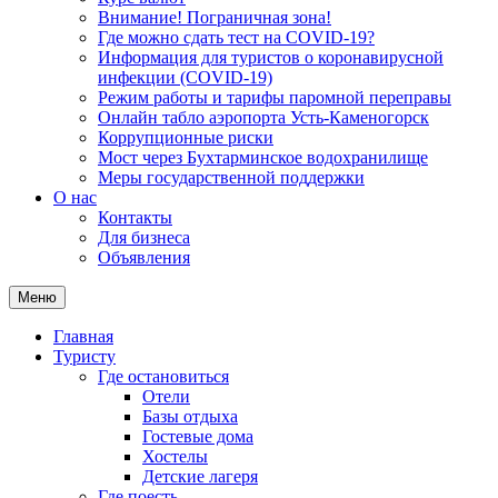
Внимание! Пограничная зона!
Где можно сдать тест на COVID-19?
Информация для туристов о коронавирусной
инфекции (COVID-19)
Режим работы и тарифы паромной переправы
Онлайн табло аэропорта Усть-Каменогорск
Коррупционные риски
Мост через Бухтарминское водохранилище
Меры государственной поддержки
О нас
Контакты
Для бизнеса
Объявления
Меню
Главная
Туристу
Где остановиться
Отели
Базы отдыха
Гостевые дома
Хостелы
Детские лагеря
Где поесть