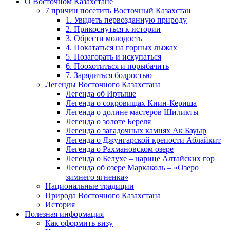
О Восточном Казахстане
7 причин посетить Восточный Казахстан
1. Увидеть первозданную природу
2. Прикоснуться к истории
3. Обрести молодость
4. Покататься на горных лыжах
5. Позагорать и искупаться
6. Поохотиться и порыбачить
7. Зарядиться бодростью
Легенды Восточного Казахстана
Легенда об Иртыше
Легенда о сокровищах Киин-Кериша
Легенда о долине мастеров Шиликты
Легенда о золоте Береля
Легенда о загадочных камнях Ак Бауыр
Легенда о Джунгарской крепости Аблайкит
Легенда о Рахмановском озере
Легенда о Белухе – царице Алтайских гор
Легенда об озере Маркаколь – «Озеро
зимнего ягненка»
Национальные традиции
Природа Восточного Казахстана
История
Полезная информация
Как оформить визу