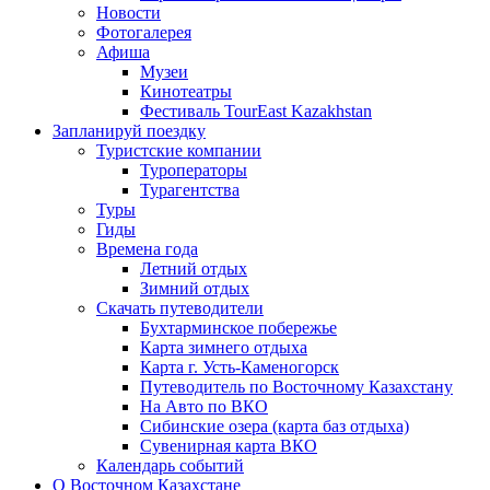
Новости
Фотогалерея
Афиша
Музеи
Кинотеатры
Фестиваль TourEast Kazakhstan
Запланируй поездку
Туристские компании
Туроператоры
Турагентства
Туры
Гиды
Времена года
Летний отдых
Зимний отдых
Скачать путеводители
Бухтарминское побережье
Карта зимнего отдыха
Карта г. Усть-Каменогорск
Путеводитель по Восточному Казахстану
На Авто по ВКО
Сибинские озера (карта баз отдыха)
Сувенирная карта ВКО
Календарь событий
О Восточном Казахстане