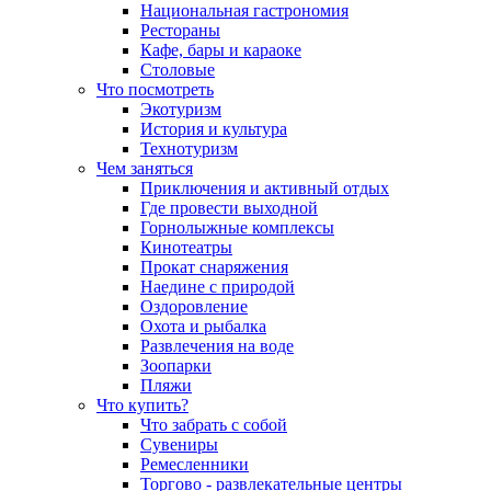
Национальная гастрономия
Рестораны
Кафе, бары и караоке
Столовые
Что посмотреть
Экотуризм
История и культура
Технотуризм
Чем заняться
Приключения и активный отдых
Где провести выходной
Горнолыжные комплексы
Кинотеатры
Прокат снаряжения
Наедине с природой
Оздоровление
Охота и рыбалка
Развлечения на воде
Зоопарки
Пляжи
Что купить?
Что забрать с собой
Сувениры
Ремесленники
Торгово - развлекательные центры