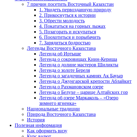
7 причин посетить Восточный Казахстан
1. Увидеть первозданную природу
2. Прикоснуться к истории
3. Обрести молодость
4. Покататься на горных лыжах
5. Позагорать и искупаться
6. Поохотиться и порыбачить
7. Зарядиться бодростью
Легенды Восточного Казахстана
Легенда об Иртыше
Легенда о сокровищах Киин-Кериша
Легенда о долине мастеров Шиликты
Легенда о золоте Береля
Легенда о загадочных камнях Ак Бауыр
Легенда о Джунгарской крепости Аблайкит
Легенда о Рахмановском озере
Легенда о Белухе – царице Алтайских гор
Легенда об озере Маркаколь – «Озеро
зимнего ягненка»
Национальные традиции
Природа Восточного Казахстана
История
Полезная информация
Как оформить визу
Курс валют