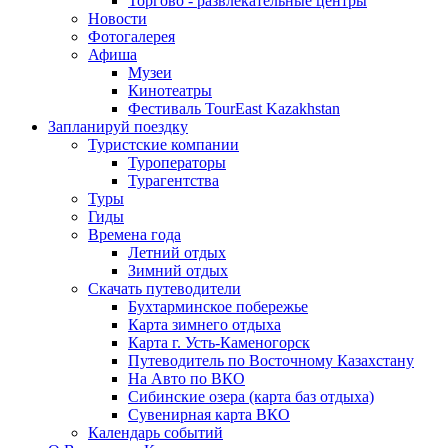
Торгово - развлекательные центры
Новости
Фотогалерея
Афиша
Музеи
Кинотеатры
Фестиваль TourEast Kazakhstan
Запланируй поездку
Туристские компании
Туроператоры
Турагентства
Туры
Гиды
Времена года
Летний отдых
Зимний отдых
Скачать путеводители
Бухтарминское побережье
Карта зимнего отдыха
Карта г. Усть-Каменогорск
Путеводитель по Восточному Казахстану
На Авто по ВКО
Сибинские озера (карта баз отдыха)
Сувенирная карта ВКО
Календарь событий