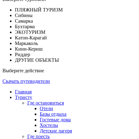
ПЛЯЖНЫЙ ТУРИЗМ
Сибины
Самарка
Бухтарма
ЭКОТУРИЗМ
Катон-Карагай
Маркаколь
Киин-Кериш
Риддер
ДРУГИЕ ОБЪЕКТЫ
Выберите действие
Скачать путеводители
Главная
Туристу
Где остановиться
Отели
Базы отдыха
Гостевые дома
Хостелы
Детские лагеря
Где поесть