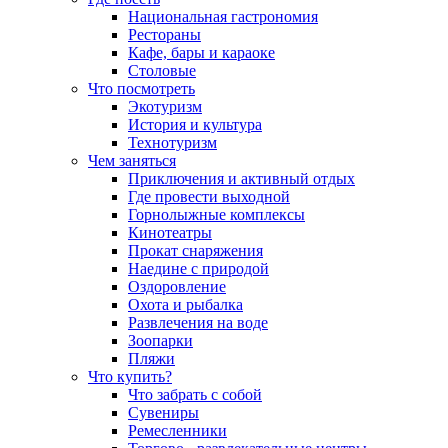
Национальная гастрономия
Рестораны
Кафе, бары и караоке
Столовые
Что посмотреть
Экотуризм
История и культура
Технотуризм
Чем заняться
Приключения и активный отдых
Где провести выходной
Горнолыжные комплексы
Кинотеатры
Прокат снаряжения
Наедине с природой
Оздоровление
Охота и рыбалка
Развлечения на воде
Зоопарки
Пляжи
Что купить?
Что забрать с собой
Сувениры
Ремесленники