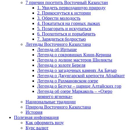
7 причин посетить Восточный Казахстан
1. Увидеть первозданную природу
2. Прикоснуться к истории
3. Обрести молодость
4. Покататься на горных лыжах
5. Позагорать и искупаться
6. Поохотиться и порыбачить
7. Зарядиться бодростью
Легенды Восточного Казахстана
Легенда об Иртыше
Легенда о сокровищах Киин-Кериша
Легенда о долине мастеров Шиликты
Легенда о золоте Береля
Легенда о загадочных камнях Ак Бауыр
Легенда о Джунгарской крепости Аблайкит
Легенда о Рахмановском озере
Легенда о Белухе – царице Алтайских гор
Легенда об озере Маркаколь – «Озеро
зимнего ягненка»
Национальные традиции
Природа Восточного Казахстана
История
Полезная информация
Как оформить визу
Курс валют