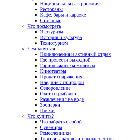
Национальная гастрономия
Рестораны
Кафе, бары и караоке
Столовые
Что посмотреть
Экотуризм
История и культура
Технотуризм
Чем заняться
Приключения и активный отдых
Где провести выходной
Горнолыжные комплексы
Кинотеатры
Прокат снаряжения
Наедине с природой
Оздоровление
Охота и рыбалка
Развлечения на воде
Зоопарки
Пляжи
Что купить?
Что забрать с собой
Сувениры
Ремесленники
Торгово - развлекательные центры