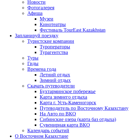
Новости
Фотогалерея
Афиша
Музеи
Кинотеатры
Фестиваль TourEast Kazakhstan
Запланируй поездку
Туристские компании
Туроператоры
Турагентства
Туры
Гиды
Времена года
Летний отдых
Зимний отдых
Скачать путеводители
Бухтарминское побережье
Карта зимнего отдыха
Карта г. Усть-Каменогорск
Путеводитель по Восточному Казахстану
На Авто по ВКО
Сибинские озера (карта баз отдыха)
Сувенирная карта ВКО
Календарь событий
О Восточном Казахстане