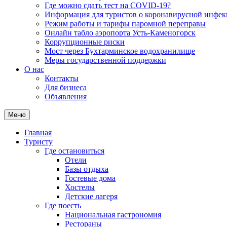
Где можно сдать тест на COVID-19?
Информация для туристов о коронавирусной инфе
Режим работы и тарифы паромной переправы
Онлайн табло аэропорта Усть-Каменогорск
Коррупционные риски
Мост через Бухтарминское водохранилище
Меры государственной поддержки
О нас
Контакты
Для бизнеса
Объявления
Меню
Главная
Туристу
Где остановиться
Отели
Базы отдыха
Гостевые дома
Хостелы
Детские лагеря
Где поесть
Национальная гастрономия
Рестораны