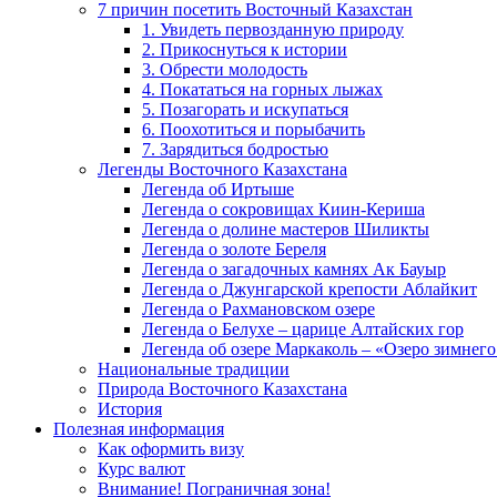
7 причин посетить Восточный Казахстан
1. Увидеть первозданную природу
2. Прикоснуться к истории
3. Обрести молодость
4. Покататься на горных лыжах
5. Позагорать и искупаться
6. Поохотиться и порыбачить
7. Зарядиться бодростью
Легенды Восточного Казахстана
Легенда об Иртыше
Легенда о сокровищах Киин-Кериша
Легенда о долине мастеров Шиликты
Легенда о золоте Береля
Легенда о загадочных камнях Ак Бауыр
Легенда о Джунгарской крепости Аблайкит
Легенда о Рахмановском озере
Легенда о Белухе – царице Алтайских гор
Легенда об озере Маркаколь – «Озеро зимнего
Национальные традиции
Природа Восточного Казахстана
История
Полезная информация
Как оформить визу
Курс валют
Внимание! Пограничная зона!