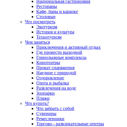
Национальная гастрономия
Рестораны
Кафе, бары и караоке
Столовые
Что посмотреть
Экотуризм
История и культура
Технотуризм
Чем заняться
Приключения и активный отдых
Где провести выходной
Горнолыжные комплексы
Кинотеатры
Прокат снаряжения
Наедине с природой
Оздоровление
Охота и рыбалка
Развлечения на воде
Зоопарки
Пляжи
Что купить?
Что забрать с собой
Сувениры
Ремесленники
Торгово - развлекательные центры