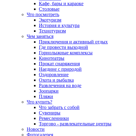
Кафе, бары и караоке
Столовые
Что посмотреть
Экотуризм
История и культура
Технотуризм
Чем заняться
Приключения и активный отдых
Где провести выходной
Горнолыжные комплексы
Кинотеатры
Прокат снаряжения
Наедине с природой
Оздоровление
Охота и рыбалка
Развлечения на воде
Зоопарки
Пляжи
Что купить?
Что забрать с собой
Сувениры
Ремесленники
Торгово - развлекательные центры
Новости
Фотогалерея