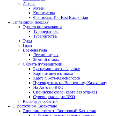
Афиша
Музеи
Кинотеатры
Фестиваль TourEast Kazakhstan
Запланируй поездку
Туристские компании
Туроператоры
Турагентства
Туры
Гиды
Времена года
Летний отдых
Зимний отдых
Скачать путеводители
Бухтарминское побережье
Карта зимнего отдыха
Карта г. Усть-Каменогорск
Путеводитель по Восточному Казахстану
На Авто по ВКО
Сибинские озера (карта баз отдыха)
Сувенирная карта ВКО
Календарь событий
О Восточном Казахстане
7 причин посетить Восточный Казахстан
1. Увидеть первозданную природу