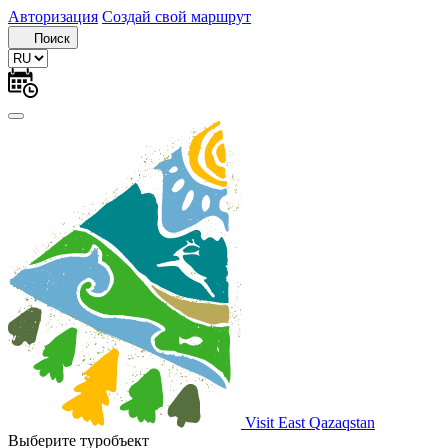
Авторизация
Создай свой маршрут
Поиск
Visit East Qazaqstan
Выберите туробъект