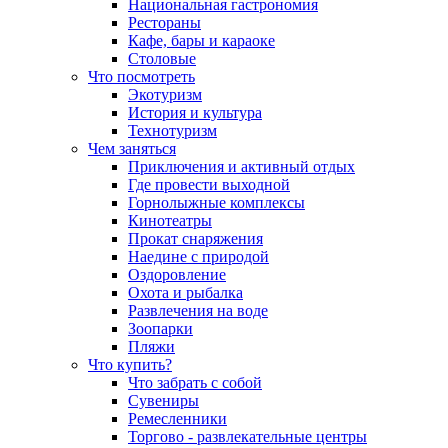
Национальная гастрономия
Рестораны
Кафе, бары и караоке
Столовые
Что посмотреть
Экотуризм
История и культура
Технотуризм
Чем заняться
Приключения и активный отдых
Где провести выходной
Горнолыжные комплексы
Кинотеатры
Прокат снаряжения
Наедине с природой
Оздоровление
Охота и рыбалка
Развлечения на воде
Зоопарки
Пляжи
Что купить?
Что забрать с собой
Сувениры
Ремесленники
Торгово - развлекательные центры