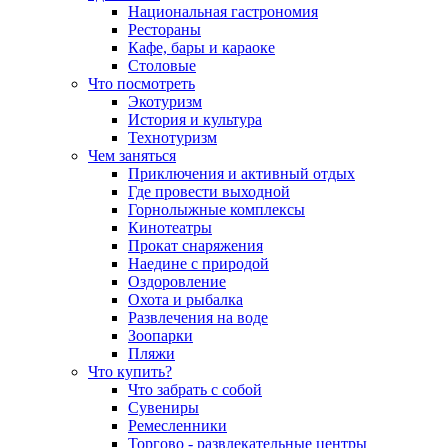
Национальная гастрономия
Рестораны
Кафе, бары и караоке
Столовые
Что посмотреть
Экотуризм
История и культура
Технотуризм
Чем заняться
Приключения и активный отдых
Где провести выходной
Горнолыжные комплексы
Кинотеатры
Прокат снаряжения
Наедине с природой
Оздоровление
Охота и рыбалка
Развлечения на воде
Зоопарки
Пляжи
Что купить?
Что забрать с собой
Сувениры
Ремесленники
Торгово - развлекательные центры