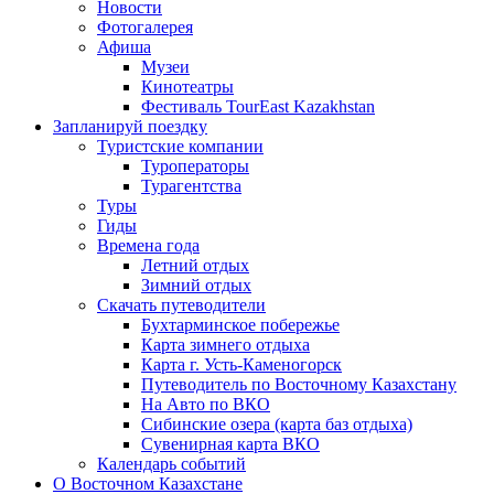
Новости
Фотогалерея
Афиша
Музеи
Кинотеатры
Фестиваль TourEast Kazakhstan
Запланируй поездку
Туристские компании
Туроператоры
Турагентства
Туры
Гиды
Времена года
Летний отдых
Зимний отдых
Скачать путеводители
Бухтарминское побережье
Карта зимнего отдыха
Карта г. Усть-Каменогорск
Путеводитель по Восточному Казахстану
На Авто по ВКО
Сибинские озера (карта баз отдыха)
Сувенирная карта ВКО
Календарь событий
О Восточном Казахстане