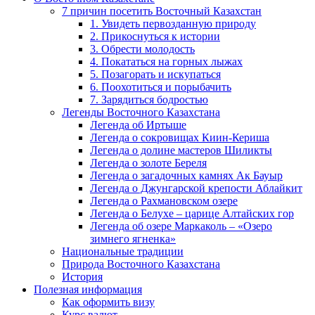
7 причин посетить Восточный Казахстан
1. Увидеть первозданную природу
2. Прикоснуться к истории
3. Обрести молодость
4. Покататься на горных лыжах
5. Позагорать и искупаться
6. Поохотиться и порыбачить
7. Зарядиться бодростью
Легенды Восточного Казахстана
Легенда об Иртыше
Легенда о сокровищах Киин-Кериша
Легенда о долине мастеров Шиликты
Легенда о золоте Береля
Легенда о загадочных камнях Ак Бауыр
Легенда о Джунгарской крепости Аблайкит
Легенда о Рахмановском озере
Легенда о Белухе – царице Алтайских гор
Легенда об озере Маркаколь – «Озеро
зимнего ягненка»
Национальные традиции
Природа Восточного Казахстана
История
Полезная информация
Как оформить визу
Курс валют