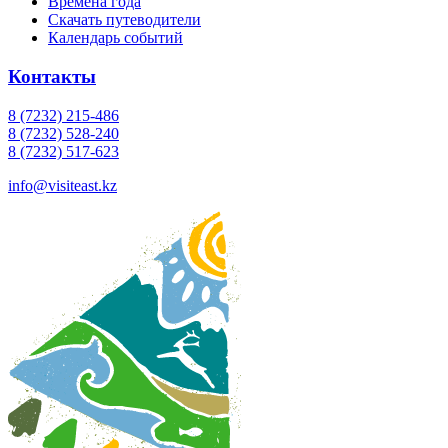
Времена года
Скачать путеводители
Календарь событий
Контакты
8 (7232) 215-486
8 (7232) 528-240
8 (7232) 517-623
info@visiteast.kz