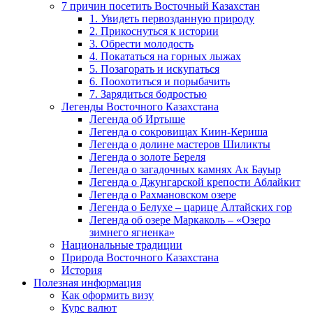
7 причин посетить Восточный Казахстан
1. Увидеть первозданную природу
2. Прикоснуться к истории
3. Обрести молодость
4. Покататься на горных лыжах
5. Позагорать и искупаться
6. Поохотиться и порыбачить
7. Зарядиться бодростью
Легенды Восточного Казахстана
Легенда об Иртыше
Легенда о сокровищах Киин-Кериша
Легенда о долине мастеров Шиликты
Легенда о золоте Береля
Легенда о загадочных камнях Ак Бауыр
Легенда о Джунгарской крепости Аблайкит
Легенда о Рахмановском озере
Легенда о Белухе – царице Алтайских гор
Легенда об озере Маркаколь – «Озеро
зимнего ягненка»
Национальные традиции
Природа Восточного Казахстана
История
Полезная информация
Как оформить визу
Курс валют