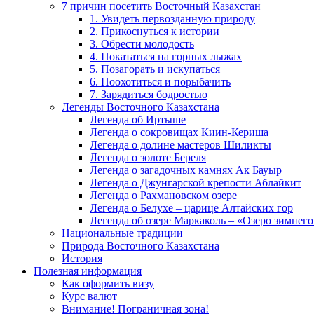
7 причин посетить Восточный Казахстан
1. Увидеть первозданную природу
2. Прикоснуться к истории
3. Обрести молодость
4. Покататься на горных лыжах
5. Позагорать и искупаться
6. Поохотиться и порыбачить
7. Зарядиться бодростью
Легенды Восточного Казахстана
Легенда об Иртыше
Легенда о сокровищах Киин-Кериша
Легенда о долине мастеров Шиликты
Легенда о золоте Береля
Легенда о загадочных камнях Ак Бауыр
Легенда о Джунгарской крепости Аблайкит
Легенда о Рахмановском озере
Легенда о Белухе – царице Алтайских гор
Легенда об озере Маркаколь – «Озеро зимнего
Национальные традиции
Природа Восточного Казахстана
История
Полезная информация
Как оформить визу
Курс валют
Внимание! Пограничная зона!