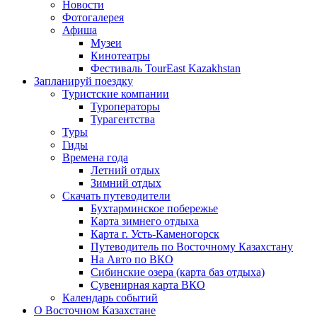
Новости
Фотогалерея
Афиша
Музеи
Кинотеатры
Фестиваль TourEast Kazakhstan
Запланируй поездку
Туристские компании
Туроператоры
Турагентства
Туры
Гиды
Времена года
Летний отдых
Зимний отдых
Скачать путеводители
Бухтарминское побережье
Карта зимнего отдыха
Карта г. Усть-Каменогорск
Путеводитель по Восточному Казахстану
На Авто по ВКО
Сибинские озера (карта баз отдыха)
Сувенирная карта ВКО
Календарь событий
О Восточном Казахстане