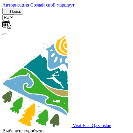
Авторизация
Создай свой маршрут
Поиск
Visit East Qazaqstan
Выберите туробъект