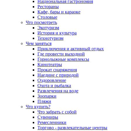
Национальная гастрономия
Рестораны
Кафе, бары и караоке
Столовые
Что посмотреть
Экотуризм
История и культура
Технотуризм
Чем заняться
Приключения и активный отдых
Где провести выходной
Горнолыжные комплексы
Кинотеатры
Прокат снаряжения
Наедине с природой
Оздоровление
Охота и рыбалка
Развлечения на воде
Зоопарки
Пляжи
Что купить?
Что забрать с собой
Сувениры
Ремесленники
Торгово - развлекательные центры