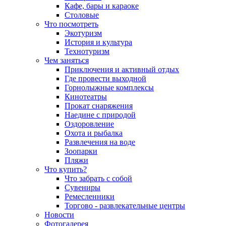
Кафе, бары и караоке
Столовые
Что посмотреть
Экотуризм
История и культура
Технотуризм
Чем заняться
Приключения и активный отдых
Где провести выходной
Горнолыжные комплексы
Кинотеатры
Прокат снаряжения
Наедине с природой
Оздоровление
Охота и рыбалка
Развлечения на воде
Зоопарки
Пляжи
Что купить?
Что забрать с собой
Сувениры
Ремесленники
Торгово - развлекательные центры
Новости
Фотогалерея