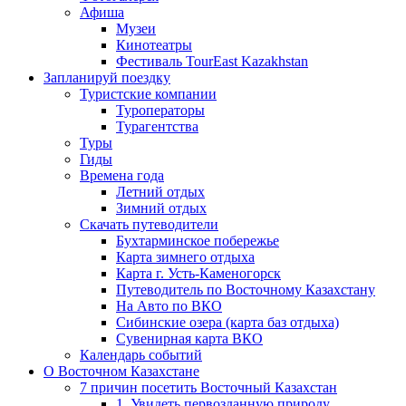
Афиша
Музеи
Кинотеатры
Фестиваль TourEast Kazakhstan
Запланируй поездку
Туристские компании
Туроператоры
Турагентства
Туры
Гиды
Времена года
Летний отдых
Зимний отдых
Скачать путеводители
Бухтарминское побережье
Карта зимнего отдыха
Карта г. Усть-Каменогорск
Путеводитель по Восточному Казахстану
На Авто по ВКО
Сибинские озера (карта баз отдыха)
Сувенирная карта ВКО
Календарь событий
О Восточном Казахстане
7 причин посетить Восточный Казахстан
1. Увидеть первозданную природу