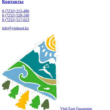
Контакты
8 (7232) 215-486
8 (7232) 528-240
8 (7232) 517-623
info@visiteast.kz
Visit East Qazaqstan