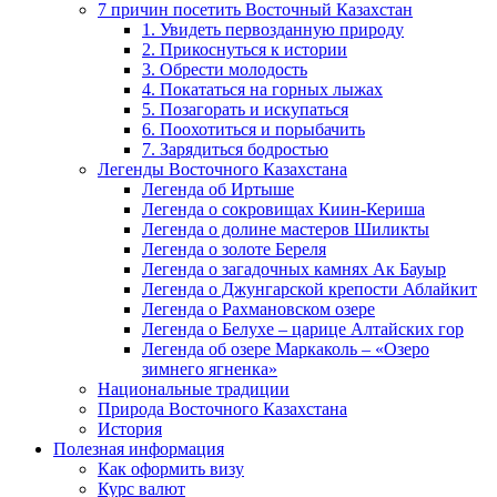
7 причин посетить Восточный Казахстан
1. Увидеть первозданную природу
2. Прикоснуться к истории
3. Обрести молодость
4. Покататься на горных лыжах
5. Позагорать и искупаться
6. Поохотиться и порыбачить
7. Зарядиться бодростью
Легенды Восточного Казахстана
Легенда об Иртыше
Легенда о сокровищах Киин-Кериша
Легенда о долине мастеров Шиликты
Легенда о золоте Береля
Легенда о загадочных камнях Ак Бауыр
Легенда о Джунгарской крепости Аблайкит
Легенда о Рахмановском озере
Легенда о Белухе – царице Алтайских гор
Легенда об озере Маркаколь – «Озеро
зимнего ягненка»
Национальные традиции
Природа Восточного Казахстана
История
Полезная информация
Как оформить визу
Курс валют