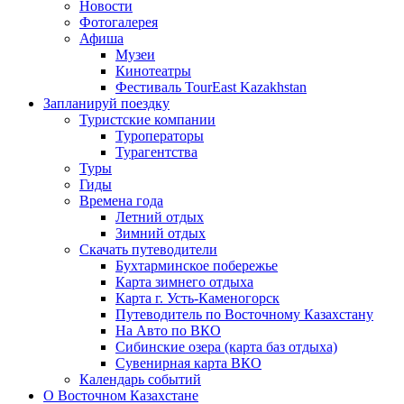
Новости
Фотогалерея
Афиша
Музеи
Кинотеатры
Фестиваль TourEast Kazakhstan
Запланируй поездку
Туристские компании
Туроператоры
Турагентства
Туры
Гиды
Времена года
Летний отдых
Зимний отдых
Скачать путеводители
Бухтарминское побережье
Карта зимнего отдыха
Карта г. Усть-Каменогорск
Путеводитель по Восточному Казахстану
На Авто по ВКО
Сибинские озера (карта баз отдыха)
Сувенирная карта ВКО
Календарь событий
О Восточном Казахстане