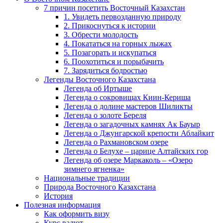
7 причин посетить Восточный Казахстан
1. Увидеть первозданную природу
2. Прикоснуться к истории
3. Обрести молодость
4. Покататься на горных лыжах
5. Позагорать и искупаться
6. Поохотиться и порыбачить
7. Зарядиться бодростью
Легенды Восточного Казахстана
Легенда об Иртыше
Легенда о сокровищах Киин-Кериша
Легенда о долине мастеров Шиликты
Легенда о золоте Береля
Легенда о загадочных камнях Ак Бауыр
Легенда о Джунгарской крепости Аблайкит
Легенда о Рахмановском озере
Легенда о Белухе – царице Алтайских гор
Легенда об озере Маркаколь – «Озеро
зимнего ягненка»
Национальные традиции
Природа Восточного Казахстана
История
Полезная информация
Как оформить визу
Курс валют