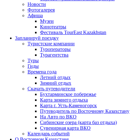
Новости
Фотогалерея
Афиша
Музеи
Кинотеатры
Фестиваль TourEast Kazakhstan
Запланируй поездку
Туристские компании
Туроператоры
Турагентства
Туры
Гиды
Времена года
Летний отдых
Зимний отдых
Скачать путеводители
Бухтарминское побережье
Карта зимнего отдыха
Карта г. Усть-Каменогорск
Путеводитель по Восточному Казахстану
На Авто по ВКО
Сибинские озера (карта баз отдыха)
Сувенирная карта ВКО
Календарь событий
О Восточном Казахстане