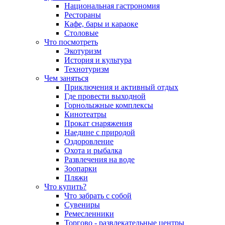
Национальная гастрономия
Рестораны
Кафе, бары и караоке
Столовые
Что посмотреть
Экотуризм
История и культура
Технотуризм
Чем заняться
Приключения и активный отдых
Где провести выходной
Горнолыжные комплексы
Кинотеатры
Прокат снаряжения
Наедине с природой
Оздоровление
Охота и рыбалка
Развлечения на воде
Зоопарки
Пляжи
Что купить?
Что забрать с собой
Сувениры
Ремесленники
Торгово - развлекательные центры