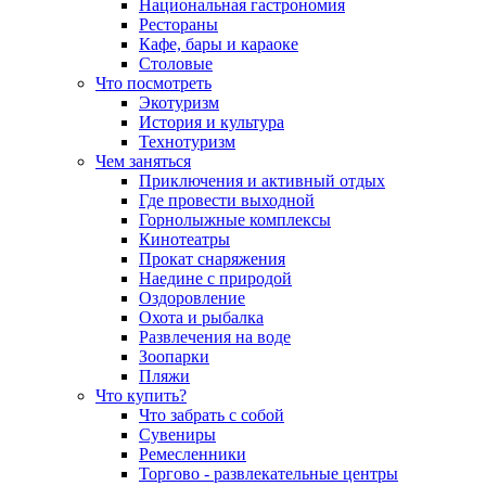
Национальная гастрономия
Рестораны
Кафе, бары и караоке
Столовые
Что посмотреть
Экотуризм
История и культура
Технотуризм
Чем заняться
Приключения и активный отдых
Где провести выходной
Горнолыжные комплексы
Кинотеатры
Прокат снаряжения
Наедине с природой
Оздоровление
Охота и рыбалка
Развлечения на воде
Зоопарки
Пляжи
Что купить?
Что забрать с собой
Сувениры
Ремесленники
Торгово - развлекательные центры