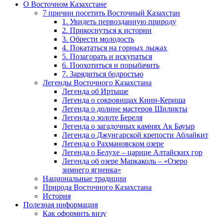
О Восточном Казахстане
7 причин посетить Восточный Казахстан
1. Увидеть первозданную природу
2. Прикоснуться к истории
3. Обрести молодость
4. Покататься на горных лыжах
5. Позагорать и искупаться
6. Поохотиться и порыбачить
7. Зарядиться бодростью
Легенды Восточного Казахстана
Легенда об Иртыше
Легенда о сокровищах Киин-Кериша
Легенда о долине мастеров Шиликты
Легенда о золоте Береля
Легенда о загадочных камнях Ак Бауыр
Легенда о Джунгарской крепости Аблайкит
Легенда о Рахмановском озере
Легенда о Белухе – царице Алтайских гор
Легенда об озере Маркаколь – «Озеро
зимнего ягненка»
Национальные традиции
Природа Восточного Казахстана
История
Полезная информация
Как оформить визу