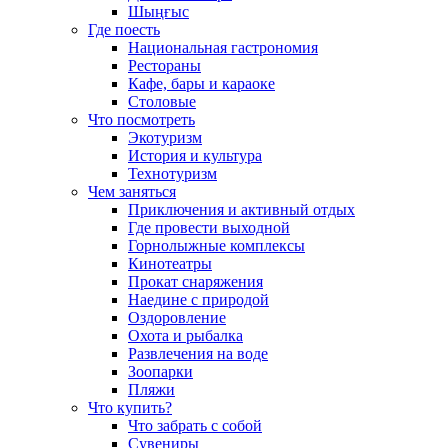
Шыңғыс
Где поесть
Национальная гастрономия
Рестораны
Кафе, бары и караоке
Столовые
Что посмотреть
Экотуризм
История и культура
Технотуризм
Чем заняться
Приключения и активный отдых
Где провести выходной
Горнолыжные комплексы
Кинотеатры
Прокат снаряжения
Наедине с природой
Оздоровление
Охота и рыбалка
Развлечения на воде
Зоопарки
Пляжи
Что купить?
Что забрать с собой
Сувениры