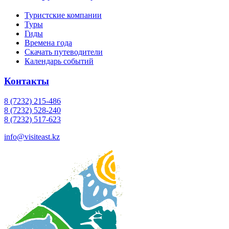
Туристские компании
Туры
Гиды
Времена года
Скачать путеводители
Календарь событий
Контакты
8 (7232) 215-486
8 (7232) 528-240
8 (7232) 517-623
info@visiteast.kz