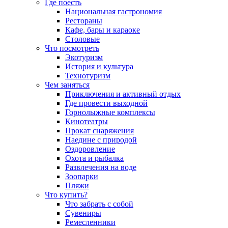
Где поесть
Национальная гастрономия
Рестораны
Кафе, бары и караоке
Столовые
Что посмотреть
Экотуризм
История и культура
Технотуризм
Чем заняться
Приключения и активный отдых
Где провести выходной
Горнолыжные комплексы
Кинотеатры
Прокат снаряжения
Наедине с природой
Оздоровление
Охота и рыбалка
Развлечения на воде
Зоопарки
Пляжи
Что купить?
Что забрать с собой
Сувениры
Ремесленники