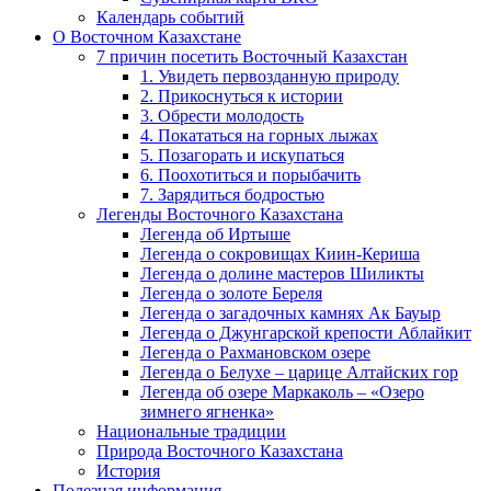
Календарь событий
О Восточном Казахстане
7 причин посетить Восточный Казахстан
1. Увидеть первозданную природу
2. Прикоснуться к истории
3. Обрести молодость
4. Покататься на горных лыжах
5. Позагорать и искупаться
6. Поохотиться и порыбачить
7. Зарядиться бодростью
Легенды Восточного Казахстана
Легенда об Иртыше
Легенда о сокровищах Киин-Кериша
Легенда о долине мастеров Шиликты
Легенда о золоте Береля
Легенда о загадочных камнях Ак Бауыр
Легенда о Джунгарской крепости Аблайкит
Легенда о Рахмановском озере
Легенда о Белухе – царице Алтайских гор
Легенда об озере Маркаколь – «Озеро
зимнего ягненка»
Национальные традиции
Природа Восточного Казахстана
История
Полезная информация