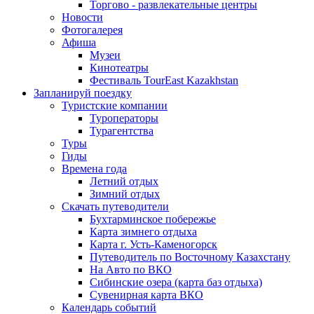
Торгово - развлекательные центры
Новости
Фотогалерея
Афиша
Музеи
Кинотеатры
Фестиваль TourEast Kazakhstan
Запланируй поездку
Туристские компании
Туроператоры
Турагентства
Туры
Гиды
Времена года
Летний отдых
Зимний отдых
Скачать путеводители
Бухтарминское побережье
Карта зимнего отдыха
Карта г. Усть-Каменогорск
Путеводитель по Восточному Казахстану
На Авто по ВКО
Сибинские озера (карта баз отдыха)
Сувенирная карта ВКО
Календарь событий