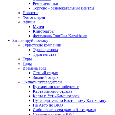
Ремесленники
Торгово - развлекательные центры
Новости
Фотогалерея
Афиша
Музеи
Кинотеатры
Фестиваль TourEast Kazakhstan
Запланируй поездку
Туристские компании
Туроператоры
Турагентства
Туры
Гиды
Времена года
Летний отдых
Зимний отдых
Скачать путеводители
Бухтарминское побережье
Карта зимнего отдыха
Карта г. Усть-Каменогорск
Путеводитель по Восточному Казахстану
На Авто по ВКО
Сибинские озера (карта баз отдыха)
Сувенирная карта ВКО