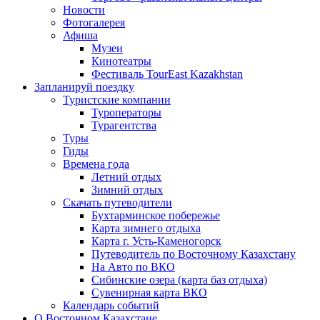
Новости
Фотогалерея
Афиша
Музеи
Кинотеатры
Фестиваль TourEast Kazakhstan
Запланируй поездку
Туристские компании
Туроператоры
Турагентства
Туры
Гиды
Времена года
Летний отдых
Зимний отдых
Скачать путеводители
Бухтарминское побережье
Карта зимнего отдыха
Карта г. Усть-Каменогорск
Путеводитель по Восточному Казахстану
На Авто по ВКО
Сибинские озера (карта баз отдыха)
Сувенирная карта ВКО
Календарь событий
О Восточном Казахстане