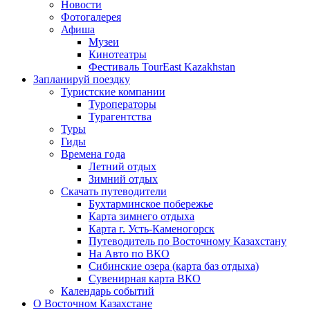
Новости
Фотогалерея
Афиша
Музеи
Кинотеатры
Фестиваль TourEast Kazakhstan
Запланируй поездку
Туристские компании
Туроператоры
Турагентства
Туры
Гиды
Времена года
Летний отдых
Зимний отдых
Скачать путеводители
Бухтарминское побережье
Карта зимнего отдыха
Карта г. Усть-Каменогорск
Путеводитель по Восточному Казахстану
На Авто по ВКО
Сибинские озера (карта баз отдыха)
Сувенирная карта ВКО
Календарь событий
О Восточном Казахстане