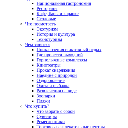
Национальная гастрономия
Рестораны
Кафе, бары и караоке
Столовые
Что посмотреть
Экотуризм
История и культура
Технотуризм
Чем заняться
Приключения и активный отдых
Где провести выходной
Горнолыжные комплексы
Кинотеатры
Прокат снаряжения
Наедине с природой
Оздоровление
Охота и рыбалка
Развлечения на воде
Зоопарки
Пляжи
Что купить?
Что забрать с собой
Сувениры
Ремесленники
Торгово - развлекательные центры