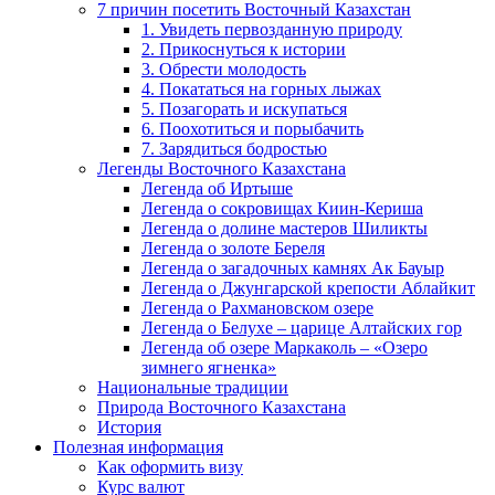
7 причин посетить Восточный Казахстан
1. Увидеть первозданную природу
2. Прикоснуться к истории
3. Обрести молодость
4. Покататься на горных лыжах
5. Позагорать и искупаться
6. Поохотиться и порыбачить
7. Зарядиться бодростью
Легенды Восточного Казахстана
Легенда об Иртыше
Легенда о сокровищах Киин-Кериша
Легенда о долине мастеров Шиликты
Легенда о золоте Береля
Легенда о загадочных камнях Ак Бауыр
Легенда о Джунгарской крепости Аблайкит
Легенда о Рахмановском озере
Легенда о Белухе – царице Алтайских гор
Легенда об озере Маркаколь – «Озеро
зимнего ягненка»
Национальные традиции
Природа Восточного Казахстана
История
Полезная информация
Как оформить визу
Курс валют