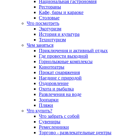
Национальная гастрономия
Рестораны
Кафе, бары и караоке
Столовые
Что посмотреть
Экотуризм
История и культура
Технотуризм
Чем заняться
Приключения и активный отдых
Где провести выходной
Горнолыжные комплексы
Кинотеатры
Прокат снаряжения
Наедине с природой
Оздоровление
Охота и рыбалка
Развлечения на воде
Зоопарки
Пляжи
Что купить?
Что забрать с собой
Сувениры
Ремесленники
Торгово - развлекательные центры