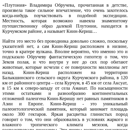
«Плутония» Владимира Обручева, прочитанная в детстве,
произвела такое сильное впечатление, что очень захотелось
когда-нибудь поучаствовать в подобной экспедиции.
Местность, которая возможно навеяла знаменитому
путешественнику образ далекой Плутонии, находится в
Курчумском районе, а называет Киин-Кериш…
Найти это место без проводника довольно сложно, поскольку
указателей нет, а сам Киин-Кериш расположен в низине,
точно в кратере вулкана. Вполне вероятно, что именно это и
подсказало Обручеву фантастическую гипотезу о том, что
Земля полая, и что внутри у нее до сих пор обитают
животные, которые исчезли с ее поверхности миллионы лет
назад. Киин-Кериш расположен на территории
Балыкшинского сельского округа Курчумского района, в 120
км от районного центра – села Курчум, в 45 км от села Аксуат,
в 15 км к северо-западу от села Аманат. По насыщенности
этими остатками и раз­нообразию континентальных
отложений палеогена Киин-Керишу нет равных памятников в
Азии и Европе. Киин-Кериш - это уникальный
палеонтологический памятник, который занимает площадь
около 300 гектаров. Яркая расцветка глинистых пород
говорит о том, что они образовались в условиях жаркого и
влажного тропического климата мезозоя, когда
господствовали динозавры. Эти ящеры достигали гигантских