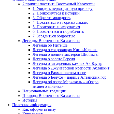
7 причин посетить Восточный Казахстан
1. Увидеть первозданную природу
2. Прикоснуться к истории
3. Обрести молодость
4. Покататься на горных лыжах
5. Позагорать и искупаться
6. Поохотиться и порыбачить
7. Зарядиться бодростью
Легенды Восточного Казахстана
Легенда об Иртыше
Легенда о сокровищах Киин-Кериша
Легенда о долине мастеров Шиликты
Легенда о золоте Береля
Легенда о загадочных камнях Ак Бауыр
Легенда о Джунгарской крепости Аблайкит
Легенда о Рахмановском озере
Легенда о Белухе – царице Алтайских гор
Легенда об озере Маркаколь – «Озеро
зимнего ягненка»
Национальные традиции
Природа Восточного Казахстана
История
Полезная информация
Как оформить визу
Курс валют