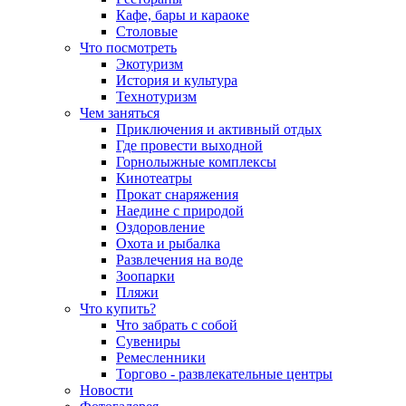
Кафе, бары и караоке
Столовые
Что посмотреть
Экотуризм
История и культура
Технотуризм
Чем заняться
Приключения и активный отдых
Где провести выходной
Горнолыжные комплексы
Кинотеатры
Прокат снаряжения
Наедине с природой
Оздоровление
Охота и рыбалка
Развлечения на воде
Зоопарки
Пляжи
Что купить?
Что забрать с собой
Сувениры
Ремесленники
Торгово - развлекательные центры
Новости