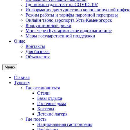
Где можно сдать тест на COVID-19?
Информация для туристов о коронавирусной инфе
Режим работы и тарифы паромной переправы
Онлайн табло аэропорта Усть-Каменогорск
Коррупционные риски
Мост через Бухтарминское водохранилище
Меры государственной поддержки
О нас
Контакты
Для бизнеса
Объявления
Меню
Главная
Туристу
Где остановиться
Отели
Базы отдыха
Гостевые дома
Хостелы
Детские лагеря
Где поесть
Национальная гастрономия
Рестораны