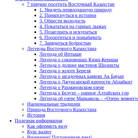
7 причин посетить Восточный Казахстан
1. Увидеть первозданную природу
2. Прикоснуться к истории
3. Обрести молодость
4. Покататься на горных лыжах
5. Позагорать и искупаться
6. Поохотиться и порыбачить
7. Зарядиться бодростью
Легенды Восточного Казахстана
Легенда об Иртыше
Легенда о сокровищах Киин-Кериша
Легенда о долине мастеров Шиликты
Легенда о золоте Береля
Легенда о загадочных камнях Ак Бауыр
Легенда о Джунгарской крепости Аблайкит
Легенда о Рахмановском озере
Легенда о Белухе – царице Алтайских гор
Легенда об озере Маркаколь – «Озеро зимнего
Национальные традиции
Природа Восточного Казахстана
История
Полезная информация
Как оформить визу
Курс валют
Внимание! Пограничная зона!