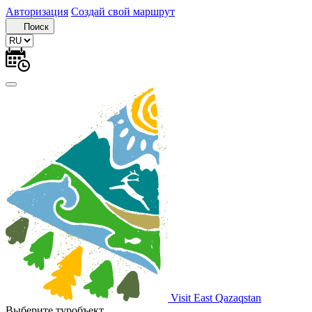
Авторизация
Создай свой маршрут
Поиск
Visit East Qazaqstan
Выберите туробъект