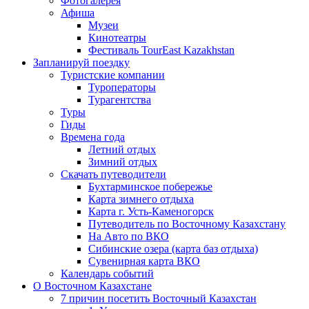
Фотогалерея
Афиша
Музеи
Кинотеатры
Фестиваль TourEast Kazakhstan
Запланируй поездку
Туристские компании
Туроператоры
Турагентства
Туры
Гиды
Времена года
Летний отдых
Зимний отдых
Скачать путеводители
Бухтарминское побережье
Карта зимнего отдыха
Карта г. Усть-Каменогорск
Путеводитель по Восточному Казахстану
На Авто по ВКО
Сибинские озера (карта баз отдыха)
Сувенирная карта ВКО
Календарь событий
О Восточном Казахстане
7 причин посетить Восточный Казахстан