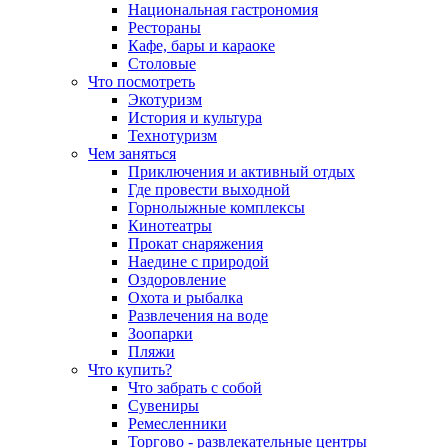
Национальная гастрономия
Рестораны
Кафе, бары и караоке
Столовые
Что посмотреть
Экотуризм
История и культура
Технотуризм
Чем заняться
Приключения и активный отдых
Где провести выходной
Горнолыжные комплексы
Кинотеатры
Прокат снаряжения
Наедине с природой
Оздоровление
Охота и рыбалка
Развлечения на воде
Зоопарки
Пляжи
Что купить?
Что забрать с собой
Сувениры
Ремесленники
Торгово - развлекательные центры