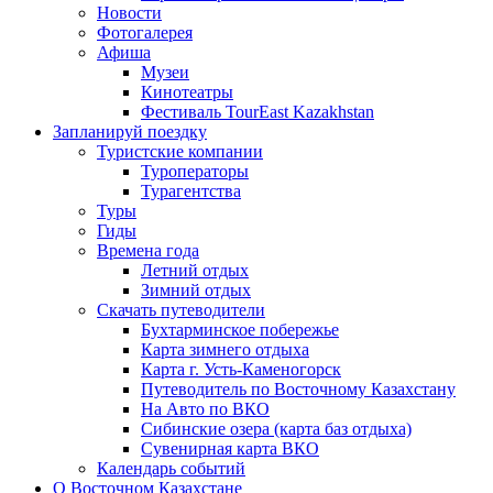
Новости
Фотогалерея
Афиша
Музеи
Кинотеатры
Фестиваль TourEast Kazakhstan
Запланируй поездку
Туристские компании
Туроператоры
Турагентства
Туры
Гиды
Времена года
Летний отдых
Зимний отдых
Скачать путеводители
Бухтарминское побережье
Карта зимнего отдыха
Карта г. Усть-Каменогорск
Путеводитель по Восточному Казахстану
На Авто по ВКО
Сибинские озера (карта баз отдыха)
Сувенирная карта ВКО
Календарь событий
О Восточном Казахстане