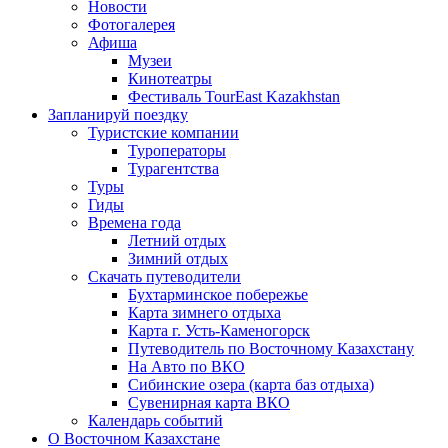
Новости
Фотогалерея
Афиша
Музеи
Кинотеатры
Фестиваль TourEast Kazakhstan
Запланируй поездку
Туристские компании
Туроператоры
Турагентства
Туры
Гиды
Времена года
Летний отдых
Зимний отдых
Скачать путеводители
Бухтарминское побережье
Карта зимнего отдыха
Карта г. Усть-Каменогорск
Путеводитель по Восточному Казахстану
На Авто по ВКО
Сибинские озера (карта баз отдыха)
Сувенирная карта ВКО
Календарь событий
О Восточном Казахстане