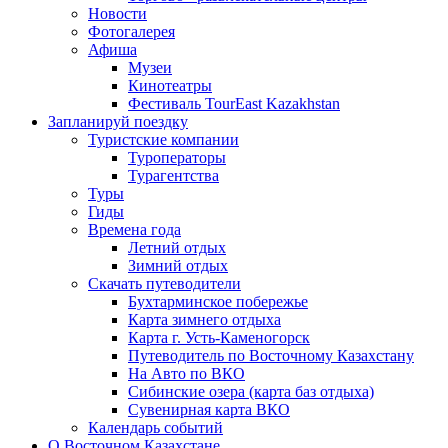
Новости
Фотогалерея
Афиша
Музеи
Кинотеатры
Фестиваль TourEast Kazakhstan
Запланируй поездку
Туристские компании
Туроператоры
Турагентства
Туры
Гиды
Времена года
Летний отдых
Зимний отдых
Скачать путеводители
Бухтарминское побережье
Карта зимнего отдыха
Карта г. Усть-Каменогорск
Путеводитель по Восточному Казахстану
На Авто по ВКО
Сибинские озера (карта баз отдыха)
Сувенирная карта ВКО
Календарь событий
О Восточном Казахстане