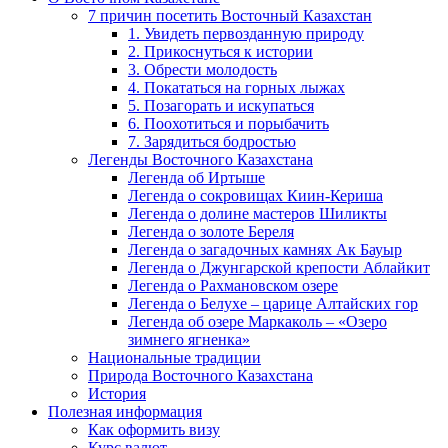
7 причин посетить Восточный Казахстан
1. Увидеть первозданную природу
2. Прикоснуться к истории
3. Обрести молодость
4. Покататься на горных лыжах
5. Позагорать и искупаться
6. Поохотиться и порыбачить
7. Зарядиться бодростью
Легенды Восточного Казахстана
Легенда об Иртыше
Легенда о сокровищах Киин-Кериша
Легенда о долине мастеров Шиликты
Легенда о золоте Береля
Легенда о загадочных камнях Ак Бауыр
Легенда о Джунгарской крепости Аблайкит
Легенда о Рахмановском озере
Легенда о Белухе – царице Алтайских гор
Легенда об озере Маркаколь – «Озеро
зимнего ягненка»
Национальные традиции
Природа Восточного Казахстана
История
Полезная информация
Как оформить визу
Курс валют