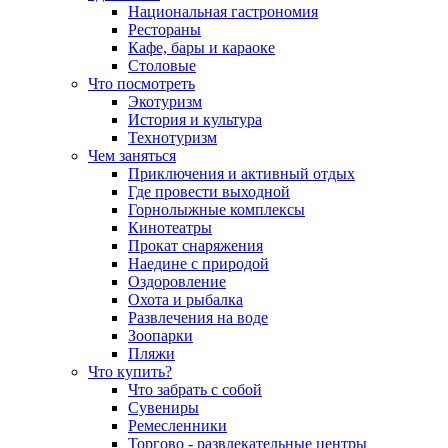
Национальная гастрономия
Рестораны
Кафе, бары и караоке
Столовые
Что посмотреть
Экотуризм
История и культура
Технотуризм
Чем заняться
Приключения и активный отдых
Где провести выходной
Горнолыжные комплексы
Кинотеатры
Прокат снаряжения
Наедине с природой
Оздоровление
Охота и рыбалка
Развлечения на воде
Зоопарки
Пляжи
Что купить?
Что забрать с собой
Сувениры
Ремесленники
Торгово - развлекательные центры