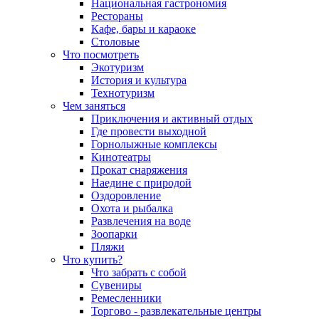
Национальная гастрономия
Рестораны
Кафе, бары и караоке
Столовые
Что посмотреть
Экотуризм
История и культура
Технотуризм
Чем заняться
Приключения и активный отдых
Где провести выходной
Горнолыжные комплексы
Кинотеатры
Прокат снаряжения
Наедине с природой
Оздоровление
Охота и рыбалка
Развлечения на воде
Зоопарки
Пляжи
Что купить?
Что забрать с собой
Сувениры
Ремесленники
Торгово - развлекательные центры