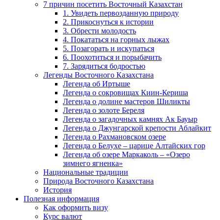
7 причин посетить Восточный Казахстан
1. Увидеть первозданную природу
2. Прикоснуться к истории
3. Обрести молодость
4. Покататься на горных лыжах
5. Позагорать и искупаться
6. Поохотиться и порыбачить
7. Зарядиться бодростью
Легенды Восточного Казахстана
Легенда об Иртыше
Легенда о сокровищах Киин-Кериша
Легенда о долине мастеров Шиликты
Легенда о золоте Береля
Легенда о загадочных камнях Ак Бауыр
Легенда о Джунгарской крепости Аблайкит
Легенда о Рахмановском озере
Легенда о Белухе – царице Алтайских гор
Легенда об озере Маркаколь – «Озеро
зимнего ягненка»
Национальные традиции
Природа Восточного Казахстана
История
Полезная информация
Как оформить визу
Курс валют