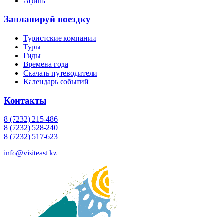
Афиша
Запланируй поездку
Туристские компании
Туры
Гиды
Времена года
Скачать путеводители
Календарь событий
Контакты
8 (7232) 215-486
8 (7232) 528-240
8 (7232) 517-623
info@visiteast.kz