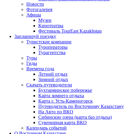
Новости
Фотогалерея
Афиша
Музеи
Кинотеатры
Фестиваль TourEast Kazakhstan
Запланируй поездку
Туристские компании
Туроператоры
Турагентства
Туры
Гиды
Времена года
Летний отдых
Зимний отдых
Скачать путеводители
Бухтарминское побережье
Карта зимнего отдыха
Карта г. Усть-Каменогорск
Путеводитель по Восточному Казахстану
На Авто по ВКО
Сибинские озера (карта баз отдыха)
Сувенирная карта ВКО
Календарь событий
О Восточном Казахстане