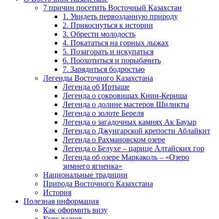
7 причин посетить Восточный Казахстан
1. Увидеть первозданную природу
2. Прикоснуться к истории
3. Обрести молодость
4. Покататься на горных лыжах
5. Позагорать и искупаться
6. Поохотиться и порыбачить
7. Зарядиться бодростью
Легенды Восточного Казахстана
Легенда об Иртыше
Легенда о сокровищах Киин-Кериша
Легенда о долине мастеров Шиликты
Легенда о золоте Береля
Легенда о загадочных камнях Ак Бауыр
Легенда о Джунгарской крепости Аблайкит
Легенда о Рахмановском озере
Легенда о Белухе – царице Алтайских гор
Легенда об озере Маркаколь – «Озеро
зимнего ягненка»
Национальные традиции
Природа Восточного Казахстана
История
Полезная информация
Как оформить визу
Курс валют