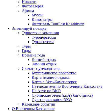
Новости
Фотогалерея
Афиша
Музеи
Кинотеатры
Фестиваль TourEast Kazakhstan
Запланируй поездку
Туристские компании
Туроператоры
Турагентства
Туры
Гиды
Времена года
Летний отдых
Зимний отдых
Скачать путеводители
Бухтарминское побережье
Карта зимнего отдыха
Карта г. Усть-Каменогорск
Путеводитель по Восточному Казахстану
На Авто по ВКО
Сибинские озера (карта баз отдыха)
Сувенирная карта ВКО
Календарь событий
О Восточном Казахстане