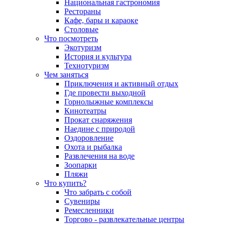
Национальная гастрономия
Рестораны
Кафе, бары и караоке
Столовые
Что посмотреть
Экотуризм
История и культура
Технотуризм
Чем заняться
Приключения и активный отдых
Где провести выходной
Горнолыжные комплексы
Кинотеатры
Прокат снаряжения
Наедине с природой
Оздоровление
Охота и рыбалка
Развлечения на воде
Зоопарки
Пляжи
Что купить?
Что забрать с собой
Сувениры
Ремесленники
Торгово - развлекательные центры