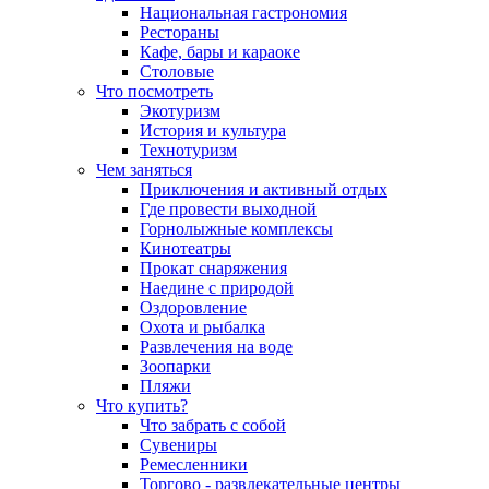
Национальная гастрономия
Рестораны
Кафе, бары и караоке
Столовые
Что посмотреть
Экотуризм
История и культура
Технотуризм
Чем заняться
Приключения и активный отдых
Где провести выходной
Горнолыжные комплексы
Кинотеатры
Прокат снаряжения
Наедине с природой
Оздоровление
Охота и рыбалка
Развлечения на воде
Зоопарки
Пляжи
Что купить?
Что забрать с собой
Сувениры
Ремесленники
Торгово - развлекательные центры