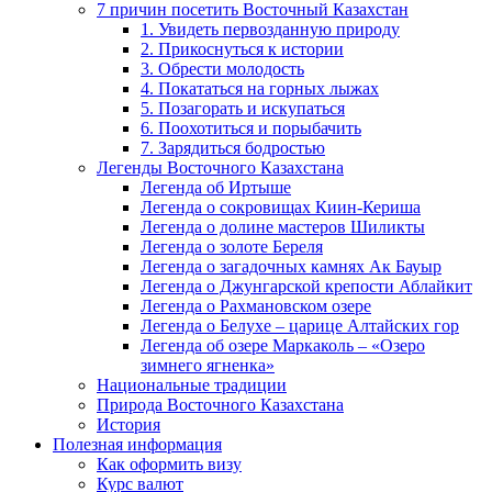
7 причин посетить Восточный Казахстан
1. Увидеть первозданную природу
2. Прикоснуться к истории
3. Обрести молодость
4. Покататься на горных лыжах
5. Позагорать и искупаться
6. Поохотиться и порыбачить
7. Зарядиться бодростью
Легенды Восточного Казахстана
Легенда об Иртыше
Легенда о сокровищах Киин-Кериша
Легенда о долине мастеров Шиликты
Легенда о золоте Береля
Легенда о загадочных камнях Ак Бауыр
Легенда о Джунгарской крепости Аблайкит
Легенда о Рахмановском озере
Легенда о Белухе – царице Алтайских гор
Легенда об озере Маркаколь – «Озеро
зимнего ягненка»
Национальные традиции
Природа Восточного Казахстана
История
Полезная информация
Как оформить визу
Курс валют