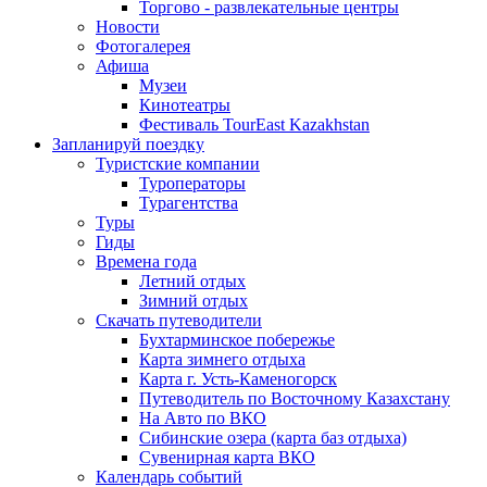
Торгово - развлекательные центры
Новости
Фотогалерея
Афиша
Музеи
Кинотеатры
Фестиваль TourEast Kazakhstan
Запланируй поездку
Туристские компании
Туроператоры
Турагентства
Туры
Гиды
Времена года
Летний отдых
Зимний отдых
Скачать путеводители
Бухтарминское побережье
Карта зимнего отдыха
Карта г. Усть-Каменогорск
Путеводитель по Восточному Казахстану
На Авто по ВКО
Сибинские озера (карта баз отдыха)
Сувенирная карта ВКО
Календарь событий