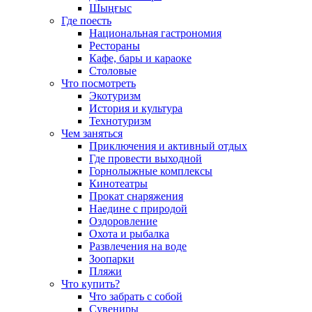
Шыңғыс
Где поесть
Национальная гастрономия
Рестораны
Кафе, бары и караоке
Столовые
Что посмотреть
Экотуризм
История и культура
Технотуризм
Чем заняться
Приключения и активный отдых
Где провести выходной
Горнолыжные комплексы
Кинотеатры
Прокат снаряжения
Наедине с природой
Оздоровление
Охота и рыбалка
Развлечения на воде
Зоопарки
Пляжи
Что купить?
Что забрать с собой
Сувениры