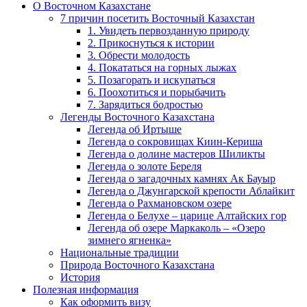
О Восточном Казахстане
7 причин посетить Восточный Казахстан
1. Увидеть первозданную природу
2. Прикоснуться к истории
3. Обрести молодость
4. Покататься на горных лыжах
5. Позагорать и искупаться
6. Поохотиться и порыбачить
7. Зарядиться бодростью
Легенды Восточного Казахстана
Легенда об Иртыше
Легенда о сокровищах Киин-Кериша
Легенда о долине мастеров Шиликты
Легенда о золоте Береля
Легенда о загадочных камнях Ак Бауыр
Легенда о Джунгарской крепости Аблайкит
Легенда о Рахмановском озере
Легенда о Белухе – царице Алтайских гор
Легенда об озере Маркаколь – «Озеро
зимнего ягненка»
Национальные традиции
Природа Восточного Казахстана
История
Полезная информация
Как оформить визу