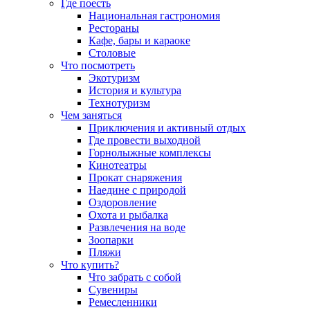
Где поесть
Национальная гастрономия
Рестораны
Кафе, бары и караоке
Столовые
Что посмотреть
Экотуризм
История и культура
Технотуризм
Чем заняться
Приключения и активный отдых
Где провести выходной
Горнолыжные комплексы
Кинотеатры
Прокат снаряжения
Наедине с природой
Оздоровление
Охота и рыбалка
Развлечения на воде
Зоопарки
Пляжи
Что купить?
Что забрать с собой
Сувениры
Ремесленники