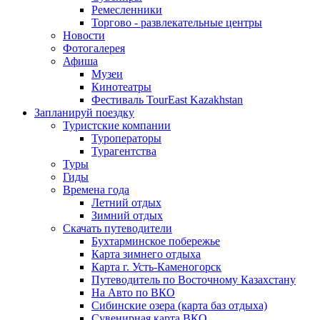
Ремесленники
Торгово - развлекательные центры
Новости
Фотогалерея
Афиша
Музеи
Кинотеатры
Фестиваль TourEast Kazakhstan
Запланируй поездку
Туристские компании
Туроператоры
Турагентства
Туры
Гиды
Времена года
Летний отдых
Зимний отдых
Скачать путеводители
Бухтарминское побережье
Карта зимнего отдыха
Карта г. Усть-Каменогорск
Путеводитель по Восточному Казахстану
На Авто по ВКО
Сибинские озера (карта баз отдыха)
Сувенирная карта ВКО