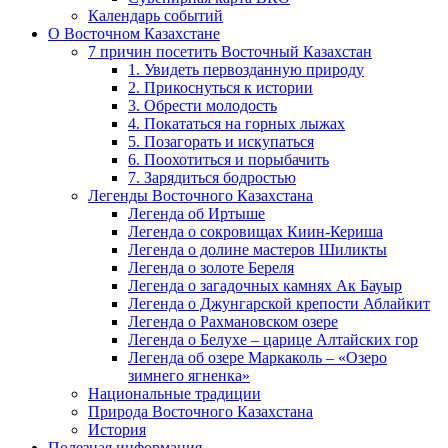
Календарь событий
О Восточном Казахстане
7 причин посетить Восточный Казахстан
1. Увидеть первозданную природу
2. Прикоснуться к истории
3. Обрести молодость
4. Покататься на горных лыжах
5. Позагорать и искупаться
6. Поохотиться и порыбачить
7. Зарядиться бодростью
Легенды Восточного Казахстана
Легенда об Иртыше
Легенда о сокровищах Киин-Кериша
Легенда о долине мастеров Шиликты
Легенда о золоте Береля
Легенда о загадочных камнях Ак Бауыр
Легенда о Джунгарской крепости Аблайкит
Легенда о Рахмановском озере
Легенда о Белухе – царице Алтайских гор
Легенда об озере Маркаколь – «Озеро
зимнего ягненка»
Национальные традиции
Природа Восточного Казахстана
История
Полезная информация