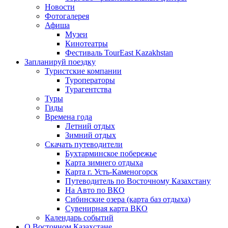
Новости
Фотогалерея
Афиша
Музеи
Кинотеатры
Фестиваль TourEast Kazakhstan
Запланируй поездку
Туристские компании
Туроператоры
Турагентства
Туры
Гиды
Времена года
Летний отдых
Зимний отдых
Скачать путеводители
Бухтарминское побережье
Карта зимнего отдыха
Карта г. Усть-Каменогорск
Путеводитель по Восточному Казахстану
На Авто по ВКО
Сибинские озера (карта баз отдыха)
Сувенирная карта ВКО
Календарь событий
О Восточном Казахстане