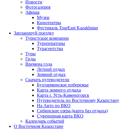
Новости
Фотогалерея
Афиша
Музеи
Кинотеатры
Фестиваль TourEast Kazakhstan
Запланируй поездку
Туристские компании
Туроператоры
Турагентства
Туры
Гиды
Времена года
Летний отдых
Зимний отдых
Скачать путеводители
Бухтарминское побережье
Карта зимнего отдыха
Карта г. Усть-Каменогорск
Путеводитель по Восточному Казахстану
На Авто по ВКО
Сибинские озера (карта баз отдыха)
Сувенирная карта ВКО
Календарь событий
О Восточном Казахстане