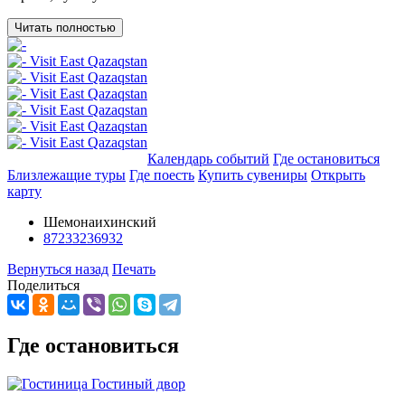
Читать полностью
Добавить в маршрут
Календарь событий
Где остановиться
Близлежащие туры
Где поесть
Купить сувениры
Открыть
карту
Шемонаихинский
87233236932
Вернуться назад
Печать
Поделиться
Где остановиться