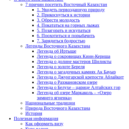
7 причин посетить Восточный Казахстан
1. Увидеть первозданную природу
2. Прикоснуться к истории
3. Обрести молодость
4. Покататься на горных лыжах
5. Позагорать и искупаться
6. Поохотиться и порыбачить
7. Зарядиться бодростью
Легенды Восточного Казахстана
Легенда об Иртыше
Легенда о сокровищах Киин-Кериша
Легенда о долине мастеров Шиликты
Легенда о золоте Береля
Легенда о загадочных камнях Ак Бауыр
Легенда о Джунгарской крепости Аблайкит
Легенда о Рахмановском озере
Легенда о Белухе – царице Алтайских гор
Легенда об озере Маркаколь – «Озеро
зимнего ягненка»
Национальные традиции
Природа Восточного Казахстана
История
Полезная информация
Как оформить визу
Курс валют