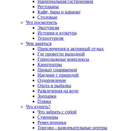
Национальная гастрономия
Рестораны
Кафе, бары и караоке
Столовые
Что посмотреть
Экотуризм
История и культура
Технотуризм
Чем заняться
Приключения и активный отдых
Где провести выходной
Горнолыжные комплексы
Кинотеатры
Прокат снаряжения
Наедине с природой
Оздоровление
Охота и рыбалка
Развлечения на воде
Зоопарки
Пляжи
Что купить?
Что забрать с собой
Сувениры
Ремесленники
Торгово - развлекательные центры