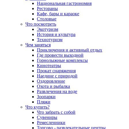
Национальная гастрономия
Рестораны
Кафе, бары и караоке
Столовые
Что посмотреть
Экотуризм
История и культура
Технотуризм
Чем заняться
Приключения и активный отдых
Где провести выходной
Горнолыжные комплексы
Кинотеатры
Прокат снаряжения
Наедине с природой
Оздоровление
Охота и рыбалка
Развлечения на воде
Зоопарки
Пляжи
Что купить?
Что забрать с собой
Сувениры
Ремесленники
Торгово - развлекательные центры