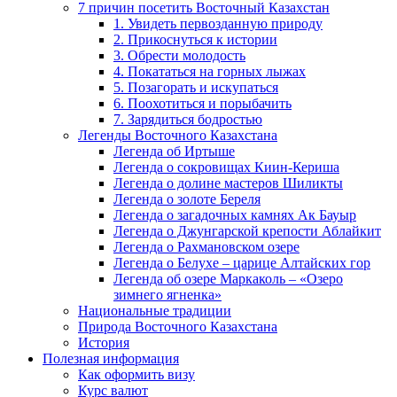
7 причин посетить Восточный Казахстан
1. Увидеть первозданную природу
2. Прикоснуться к истории
3. Обрести молодость
4. Покататься на горных лыжах
5. Позагорать и искупаться
6. Поохотиться и порыбачить
7. Зарядиться бодростью
Легенды Восточного Казахстана
Легенда об Иртыше
Легенда о сокровищах Киин-Кериша
Легенда о долине мастеров Шиликты
Легенда о золоте Береля
Легенда о загадочных камнях Ак Бауыр
Легенда о Джунгарской крепости Аблайкит
Легенда о Рахмановском озере
Легенда о Белухе – царице Алтайских гор
Легенда об озере Маркаколь – «Озеро
зимнего ягненка»
Национальные традиции
Природа Восточного Казахстана
История
Полезная информация
Как оформить визу
Курс валют