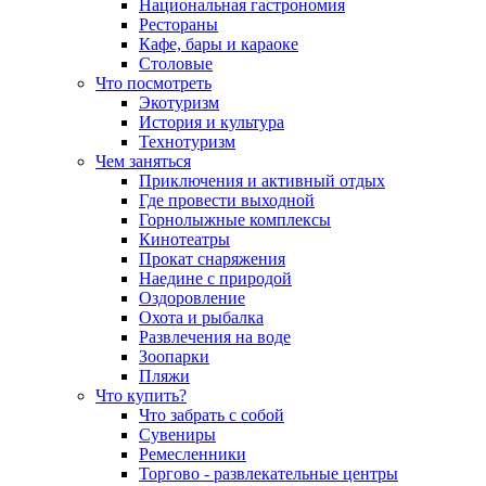
Национальная гастрономия
Рестораны
Кафе, бары и караоке
Столовые
Что посмотреть
Экотуризм
История и культура
Технотуризм
Чем заняться
Приключения и активный отдых
Где провести выходной
Горнолыжные комплексы
Кинотеатры
Прокат снаряжения
Наедине с природой
Оздоровление
Охота и рыбалка
Развлечения на воде
Зоопарки
Пляжи
Что купить?
Что забрать с собой
Сувениры
Ремесленники
Торгово - развлекательные центры