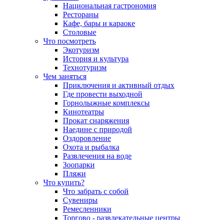
Национальная гастрономия
Рестораны
Кафе, бары и караоке
Столовые
Что посмотреть
Экотуризм
История и культура
Технотуризм
Чем заняться
Приключения и активный отдых
Где провести выходной
Горнолыжные комплексы
Кинотеатры
Прокат снаряжения
Наедине с природой
Оздоровление
Охота и рыбалка
Развлечения на воде
Зоопарки
Пляжи
Что купить?
Что забрать с собой
Сувениры
Ремесленники
Торгово - развлекательные центры