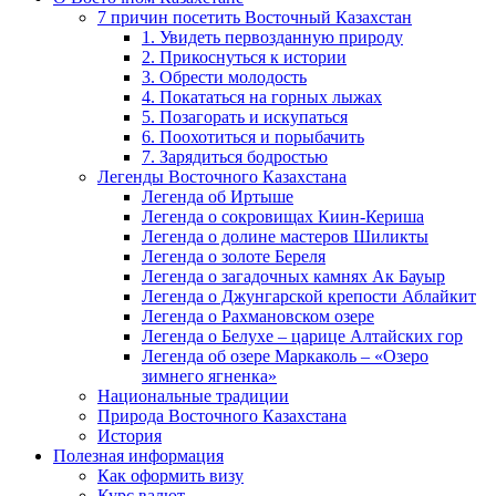
7 причин посетить Восточный Казахстан
1. Увидеть первозданную природу
2. Прикоснуться к истории
3. Обрести молодость
4. Покататься на горных лыжах
5. Позагорать и искупаться
6. Поохотиться и порыбачить
7. Зарядиться бодростью
Легенды Восточного Казахстана
Легенда об Иртыше
Легенда о сокровищах Киин-Кериша
Легенда о долине мастеров Шиликты
Легенда о золоте Береля
Легенда о загадочных камнях Ак Бауыр
Легенда о Джунгарской крепости Аблайкит
Легенда о Рахмановском озере
Легенда о Белухе – царице Алтайских гор
Легенда об озере Маркаколь – «Озеро
зимнего ягненка»
Национальные традиции
Природа Восточного Казахстана
История
Полезная информация
Как оформить визу
Курс валют