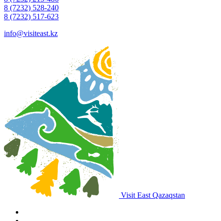
8 (7232) 528-240
8 (7232) 517-623
info@visiteast.kz
Visit East Qazaqstan