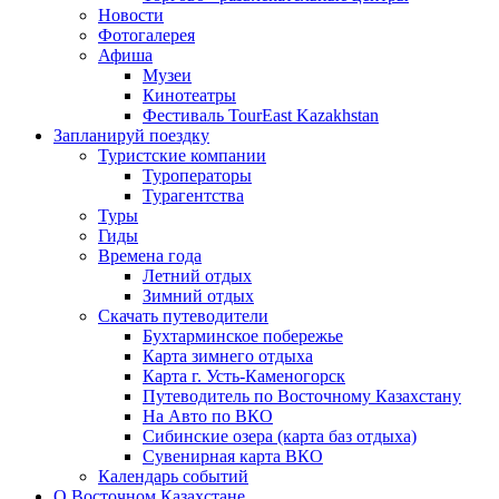
Новости
Фотогалерея
Афиша
Музеи
Кинотеатры
Фестиваль TourEast Kazakhstan
Запланируй поездку
Туристские компании
Туроператоры
Турагентства
Туры
Гиды
Времена года
Летний отдых
Зимний отдых
Скачать путеводители
Бухтарминское побережье
Карта зимнего отдыха
Карта г. Усть-Каменогорск
Путеводитель по Восточному Казахстану
На Авто по ВКО
Сибинские озера (карта баз отдыха)
Сувенирная карта ВКО
Календарь событий
О Восточном Казахстане