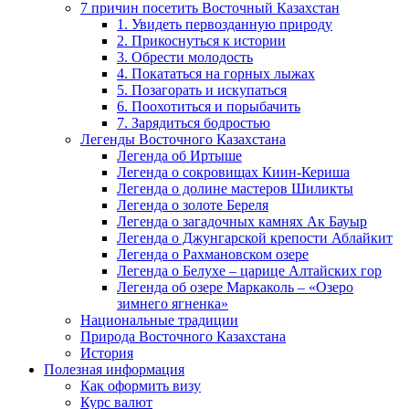
7 причин посетить Восточный Казахстан
1. Увидеть первозданную природу
2. Прикоснуться к истории
3. Обрести молодость
4. Покататься на горных лыжах
5. Позагорать и искупаться
6. Поохотиться и порыбачить
7. Зарядиться бодростью
Легенды Восточного Казахстана
Легенда об Иртыше
Легенда о сокровищах Киин-Кериша
Легенда о долине мастеров Шиликты
Легенда о золоте Береля
Легенда о загадочных камнях Ак Бауыр
Легенда о Джунгарской крепости Аблайкит
Легенда о Рахмановском озере
Легенда о Белухе – царице Алтайских гор
Легенда об озере Маркаколь – «Озеро
зимнего ягненка»
Национальные традиции
Природа Восточного Казахстана
История
Полезная информация
Как оформить визу
Курс валют