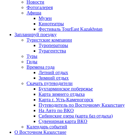
Новости
Фотогалерея
Афиша
Музеи
Кинотеатры
Фестиваль TourEast Kazakhstan
Запланируй поездку
Туристские компании
Туроператоры
Турагентства
Туры
Гиды
Времена года
Летний отдых
Зимний отдых
Скачать путеводители
Бухтарминское побережье
Карта зимнего отдыха
Карта г. Усть-Каменогорск
Путеводитель по Восточному Казахстану
На Авто по ВКО
Сибинские озера (карта баз отдыха)
Сувенирная карта ВКО
Календарь событий
О Восточном Казахстане