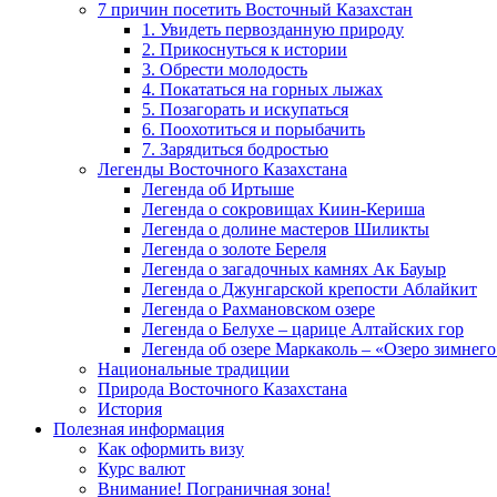
7 причин посетить Восточный Казахстан
1. Увидеть первозданную природу
2. Прикоснуться к истории
3. Обрести молодость
4. Покататься на горных лыжах
5. Позагорать и искупаться
6. Поохотиться и порыбачить
7. Зарядиться бодростью
Легенды Восточного Казахстана
Легенда об Иртыше
Легенда о сокровищах Киин-Кериша
Легенда о долине мастеров Шиликты
Легенда о золоте Береля
Легенда о загадочных камнях Ак Бауыр
Легенда о Джунгарской крепости Аблайкит
Легенда о Рахмановском озере
Легенда о Белухе – царице Алтайских гор
Легенда об озере Маркаколь – «Озеро зимнего
Национальные традиции
Природа Восточного Казахстана
История
Полезная информация
Как оформить визу
Курс валют
Внимание! Пограничная зона!