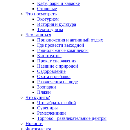
Кафе, бары и караоке
Столовые
Что посмотреть
Экотуризм
История и культура
Технотуризм
Чем заняться
Приключения и активный отдых
Где провести выходной
Горнолыжные комплексы
Кинотеатры
Прокат снаряжения
Наедине с природой
Оздоровление
Охота и рыбалка
Развлечения на воде
Зоопарки
Пляжи
Что купить?
Что забрать с собой
Сувениры
Ремесленники
Торгово - развлекательные центры
Новости
Фотогалерея