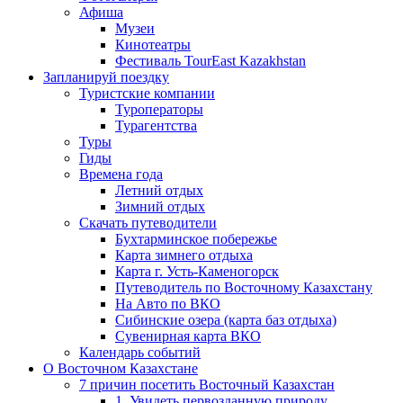
Афиша
Музеи
Кинотеатры
Фестиваль TourEast Kazakhstan
Запланируй поездку
Туристские компании
Туроператоры
Турагентства
Туры
Гиды
Времена года
Летний отдых
Зимний отдых
Скачать путеводители
Бухтарминское побережье
Карта зимнего отдыха
Карта г. Усть-Каменогорск
Путеводитель по Восточному Казахстану
На Авто по ВКО
Сибинские озера (карта баз отдыха)
Сувенирная карта ВКО
Календарь событий
О Восточном Казахстане
7 причин посетить Восточный Казахстан
1. Увидеть первозданную природу