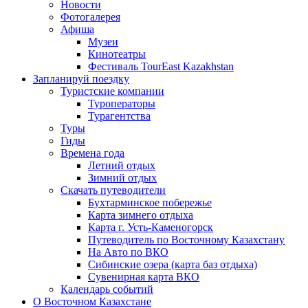
Новости
Фотогалерея
Афиша
Музеи
Кинотеатры
Фестиваль TourEast Kazakhstan
Запланируй поездку
Туристские компании
Туроператоры
Турагентства
Туры
Гиды
Времена года
Летний отдых
Зимний отдых
Скачать путеводители
Бухтарминское побережье
Карта зимнего отдыха
Карта г. Усть-Каменогорск
Путеводитель по Восточному Казахстану
На Авто по ВКО
Сибинские озера (карта баз отдыха)
Сувенирная карта ВКО
Календарь событий
О Восточном Казахстане