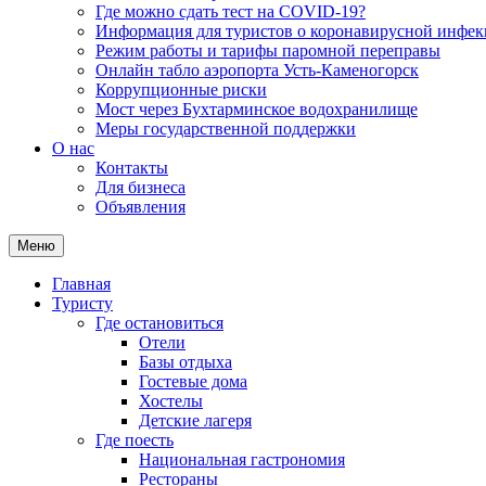
Где можно сдать тест на COVID-19?
Информация для туристов о коронавирусной инфе
Режим работы и тарифы паромной переправы
Онлайн табло аэропорта Усть-Каменогорск
Коррупционные риски
Мост через Бухтарминское водохранилище
Меры государственной поддержки
О нас
Контакты
Для бизнеса
Объявления
Меню
Главная
Туристу
Где остановиться
Отели
Базы отдыха
Гостевые дома
Хостелы
Детские лагеря
Где поесть
Национальная гастрономия
Рестораны