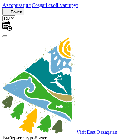
Авторизация
Создай свой маршрут
Поиск
Visit East Qazaqstan
Выберите туробъект