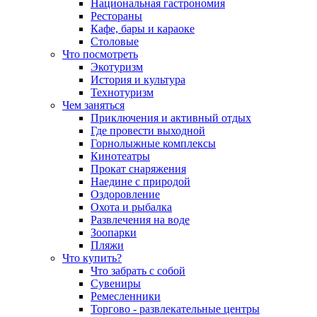
Национальная гастрономия
Рестораны
Кафе, бары и караоке
Столовые
Что посмотреть
Экотуризм
История и культура
Технотуризм
Чем заняться
Приключения и активный отдых
Где провести выходной
Горнолыжные комплексы
Кинотеатры
Прокат снаряжения
Наедине с природой
Оздоровление
Охота и рыбалка
Развлечения на воде
Зоопарки
Пляжи
Что купить?
Что забрать с собой
Сувениры
Ремесленники
Торгово - развлекательные центры