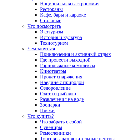
Национальная гастрономия
Рестораны
Кафе, бары и караоке
Столовые
Что посмотреть
Экотуризм
История и культура
Технотуризм
Чем заняться
Приключения и активный отдых
Где провести выходной
Горнолыжные комплексы
Кинотеатры
Прокат снаряжения
Наедине с природой
Оздоровление
Охота и рыбалка
Развлечения на воде
Зоопарки
Пляжи
Что купить?
Что забрать с собой
Сувениры
Ремесленники
Торгово - развлекательные центры