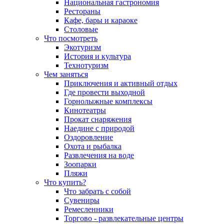
Национальная гастрономия
Рестораны
Кафе, бары и караоке
Столовые
Что посмотреть
Экотуризм
История и культура
Технотуризм
Чем заняться
Приключения и активный отдых
Где провести выходной
Горнолыжные комплексы
Кинотеатры
Прокат снаряжения
Наедине с природой
Оздоровление
Охота и рыбалка
Развлечения на воде
Зоопарки
Пляжи
Что купить?
Что забрать с собой
Сувениры
Ремесленники
Торгово - развлекательные центры