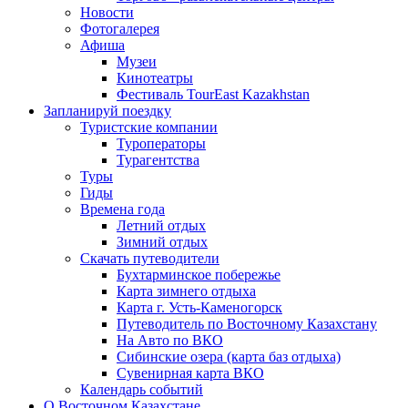
Новости
Фотогалерея
Афиша
Музеи
Кинотеатры
Фестиваль TourEast Kazakhstan
Запланируй поездку
Туристские компании
Туроператоры
Турагентства
Туры
Гиды
Времена года
Летний отдых
Зимний отдых
Скачать путеводители
Бухтарминское побережье
Карта зимнего отдыха
Карта г. Усть-Каменогорск
Путеводитель по Восточному Казахстану
На Авто по ВКО
Сибинские озера (карта баз отдыха)
Сувенирная карта ВКО
Календарь событий
О Восточном Казахстане