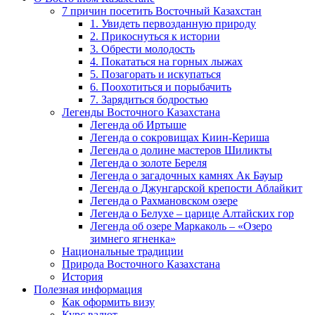
7 причин посетить Восточный Казахстан
1. Увидеть первозданную природу
2. Прикоснуться к истории
3. Обрести молодость
4. Покататься на горных лыжах
5. Позагорать и искупаться
6. Поохотиться и порыбачить
7. Зарядиться бодростью
Легенды Восточного Казахстана
Легенда об Иртыше
Легенда о сокровищах Киин-Кериша
Легенда о долине мастеров Шиликты
Легенда о золоте Береля
Легенда о загадочных камнях Ак Бауыр
Легенда о Джунгарской крепости Аблайкит
Легенда о Рахмановском озере
Легенда о Белухе – царице Алтайских гор
Легенда об озере Маркаколь – «Озеро
зимнего ягненка»
Национальные традиции
Природа Восточного Казахстана
История
Полезная информация
Как оформить визу
Курс валют