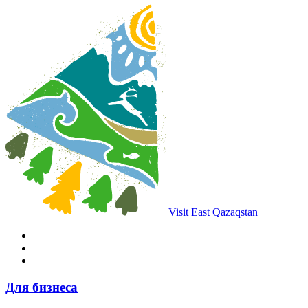
Visit East Qazaqstan
Для бизнеса