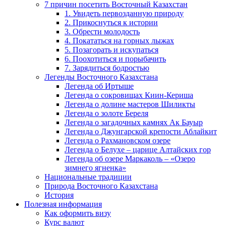
7 причин посетить Восточный Казахстан
1. Увидеть первозданную природу
2. Прикоснуться к истории
3. Обрести молодость
4. Покататься на горных лыжах
5. Позагорать и искупаться
6. Поохотиться и порыбачить
7. Зарядиться бодростью
Легенды Восточного Казахстана
Легенда об Иртыше
Легенда о сокровищах Киин-Кериша
Легенда о долине мастеров Шиликты
Легенда о золоте Береля
Легенда о загадочных камнях Ак Бауыр
Легенда о Джунгарской крепости Аблайкит
Легенда о Рахмановском озере
Легенда о Белухе – царице Алтайских гор
Легенда об озере Маркаколь – «Озеро
зимнего ягненка»
Национальные традиции
Природа Восточного Казахстана
История
Полезная информация
Как оформить визу
Курс валют