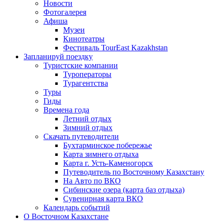
Новости
Фотогалерея
Афиша
Музеи
Кинотеатры
Фестиваль TourEast Kazakhstan
Запланируй поездку
Туристские компании
Туроператоры
Турагентства
Туры
Гиды
Времена года
Летний отдых
Зимний отдых
Скачать путеводители
Бухтарминское побережье
Карта зимнего отдыха
Карта г. Усть-Каменогорск
Путеводитель по Восточному Казахстану
На Авто по ВКО
Сибинские озера (карта баз отдыха)
Сувенирная карта ВКО
Календарь событий
О Восточном Казахстане