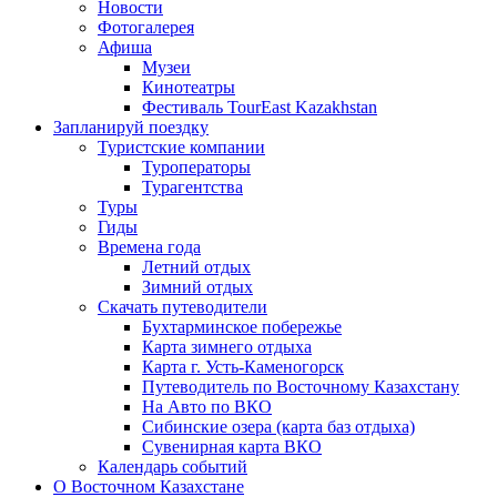
Новости
Фотогалерея
Афиша
Музеи
Кинотеатры
Фестиваль TourEast Kazakhstan
Запланируй поездку
Туристские компании
Туроператоры
Турагентства
Туры
Гиды
Времена года
Летний отдых
Зимний отдых
Скачать путеводители
Бухтарминское побережье
Карта зимнего отдыха
Карта г. Усть-Каменогорск
Путеводитель по Восточному Казахстану
На Авто по ВКО
Сибинские озера (карта баз отдыха)
Сувенирная карта ВКО
Календарь событий
О Восточном Казахстане