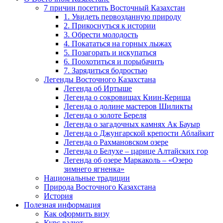
7 причин посетить Восточный Казахстан
1. Увидеть первозданную природу
2. Прикоснуться к истории
3. Обрести молодость
4. Покататься на горных лыжах
5. Позагорать и искупаться
6. Поохотиться и порыбачить
7. Зарядиться бодростью
Легенды Восточного Казахстана
Легенда об Иртыше
Легенда о сокровищах Киин-Кериша
Легенда о долине мастеров Шиликты
Легенда о золоте Береля
Легенда о загадочных камнях Ак Бауыр
Легенда о Джунгарской крепости Аблайкит
Легенда о Рахмановском озере
Легенда о Белухе – царице Алтайских гор
Легенда об озере Маркаколь – «Озеро
зимнего ягненка»
Национальные традиции
Природа Восточного Казахстана
История
Полезная информация
Как оформить визу
Курс валют