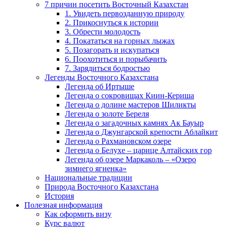
7 причин посетить Восточный Казахстан
1. Увидеть первозданную природу
2. Прикоснуться к истории
3. Обрести молодость
4. Покататься на горных лыжах
5. Позагорать и искупаться
6. Поохотиться и порыбачить
7. Зарядиться бодростью
Легенды Восточного Казахстана
Легенда об Иртыше
Легенда о сокровищах Киин-Кериша
Легенда о долине мастеров Шиликты
Легенда о золоте Береля
Легенда о загадочных камнях Ак Бауыр
Легенда о Джунгарской крепости Аблайкит
Легенда о Рахмановском озере
Легенда о Белухе – царице Алтайских гор
Легенда об озере Маркаколь – «Озеро
зимнего ягненка»
Национальные традиции
Природа Восточного Казахстана
История
Полезная информация
Как оформить визу
Курс валют