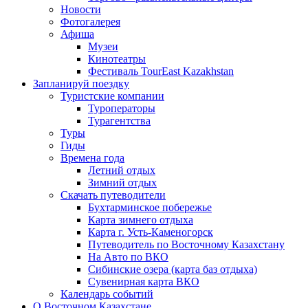
Новости
Фотогалерея
Афиша
Музеи
Кинотеатры
Фестиваль TourEast Kazakhstan
Запланируй поездку
Туристские компании
Туроператоры
Турагентства
Туры
Гиды
Времена года
Летний отдых
Зимний отдых
Скачать путеводители
Бухтарминское побережье
Карта зимнего отдыха
Карта г. Усть-Каменогорск
Путеводитель по Восточному Казахстану
На Авто по ВКО
Сибинские озера (карта баз отдыха)
Сувенирная карта ВКО
Календарь событий
О Восточном Казахстане