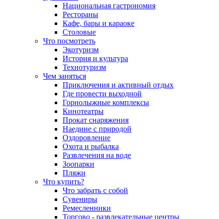
Национальная гастрономия
Рестораны
Кафе, бары и караоке
Столовые
Что посмотреть
Экотуризм
История и культура
Технотуризм
Чем заняться
Приключения и активный отдых
Где провести выходной
Горнолыжные комплексы
Кинотеатры
Прокат снаряжения
Наедине с природой
Оздоровление
Охота и рыбалка
Развлечения на воде
Зоопарки
Пляжи
Что купить?
Что забрать с собой
Сувениры
Ремесленники
Торгово - развлекательные центры