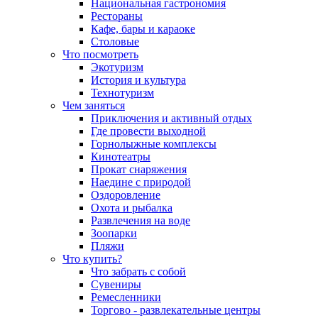
Национальная гастрономия
Рестораны
Кафе, бары и караоке
Столовые
Что посмотреть
Экотуризм
История и культура
Технотуризм
Чем заняться
Приключения и активный отдых
Где провести выходной
Горнолыжные комплексы
Кинотеатры
Прокат снаряжения
Наедине с природой
Оздоровление
Охота и рыбалка
Развлечения на воде
Зоопарки
Пляжи
Что купить?
Что забрать с собой
Сувениры
Ремесленники
Торгово - развлекательные центры