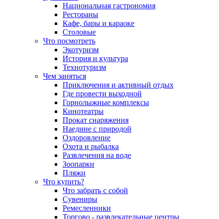
Национальная гастрономия
Рестораны
Кафе, бары и караоке
Столовые
Что посмотреть
Экотуризм
История и культура
Технотуризм
Чем заняться
Приключения и активный отдых
Где провести выходной
Горнолыжные комплексы
Кинотеатры
Прокат снаряжения
Наедине с природой
Оздоровление
Охота и рыбалка
Развлечения на воде
Зоопарки
Пляжи
Что купить?
Что забрать с собой
Сувениры
Ремесленники
Торгово - развлекательные центры