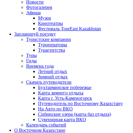
Новости
Фотогалерея
Афиша
Музеи
Кинотеатры
Фестиваль TourEast Kazakhstan
Запланируй поездку
Туристские компании
Туроператоры
Турагентства
Туры
Гиды
Времена года
Летний отдых
Зимний отдых
Скачать путеводители
Бухтарминское побережье
Карта зимнего отдыха
Карта г. Усть-Каменогорск
Путеводитель по Восточному Казахстану
На Авто по ВКО
Сибинские озера (карта баз отдыха)
Сувенирная карта ВКО
Календарь событий
О Восточном Казахстане