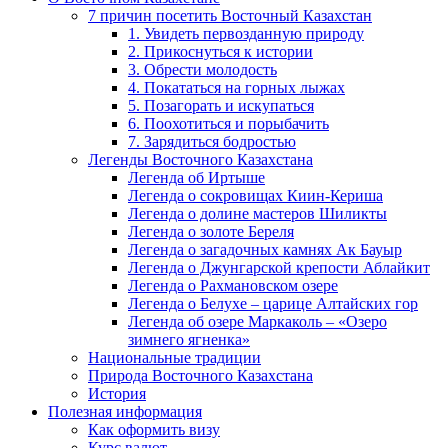
7 причин посетить Восточный Казахстан
1. Увидеть первозданную природу
2. Прикоснуться к истории
3. Обрести молодость
4. Покататься на горных лыжах
5. Позагорать и искупаться
6. Поохотиться и порыбачить
7. Зарядиться бодростью
Легенды Восточного Казахстана
Легенда об Иртыше
Легенда о сокровищах Киин-Кериша
Легенда о долине мастеров Шиликты
Легенда о золоте Береля
Легенда о загадочных камнях Ак Бауыр
Легенда о Джунгарской крепости Аблайкит
Легенда о Рахмановском озере
Легенда о Белухе – царице Алтайских гор
Легенда об озере Маркаколь – «Озеро
зимнего ягненка»
Национальные традиции
Природа Восточного Казахстана
История
Полезная информация
Как оформить визу
Курс валют