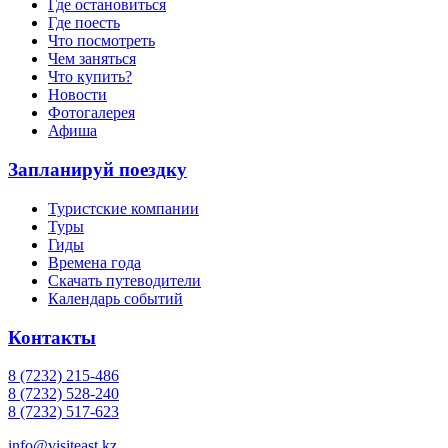
Где остановиться
Где поесть
Что посмотреть
Чем заняться
Что купить?
Новости
Фотогалерея
Афиша
Запланируй поездку
Туристские компании
Туры
Гиды
Времена года
Скачать путеводители
Календарь событий
Контакты
8 (7232) 215-486
8 (7232) 528-240
8 (7232) 517-623
info@visiteast.kz