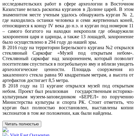
исследовательских работ в сфере археологии в Восточном
Казахстане велась раскопка курганов в Долине царей. В этом
знаменитом месте ученым удалось обнаружить курган № 2,
где находились останки человека и семи жертвенных коней,
относящиеся к концу IV века до н.э. и курган под номером 11
– самого богатого на находки некрополя где обнаружили
захоронения царя и царицы, а также 13 лошадей, захоронение
было осуществлено в 294 году до нашей эры.
В 2016 году на территории Берельского кургана №2 открылся
стеклянный Саркофаг «Музей под открытым небом».
Стеклянный саркофаг над захоронением, который позволит
посетителям спуститься в погребальную яму и вблизи увидеть
археологические ценности. Площадь сооружения из
закаленного стекла равна 90 квадратным метрам, а высота от
артефактов достигает 8,5 метра.
В 2018 году на 11 кургане открылся музей под открытым
небом. Проект был реализован государственным историко-
культурным музеем-заповедником «БЕРЕЛ» по поручению
Министерства культуры и спорта РК. Стоит отметить, что
курган был полностью восстановлен, выставлены копии
экспонатов в том же положении, как были найдены.
Читать полностью