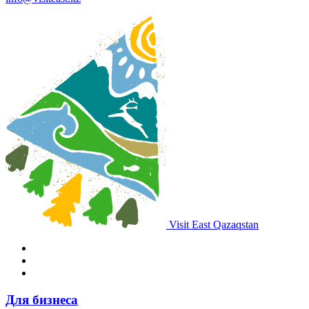
Visit East Qazaqstan
Для бизнеса