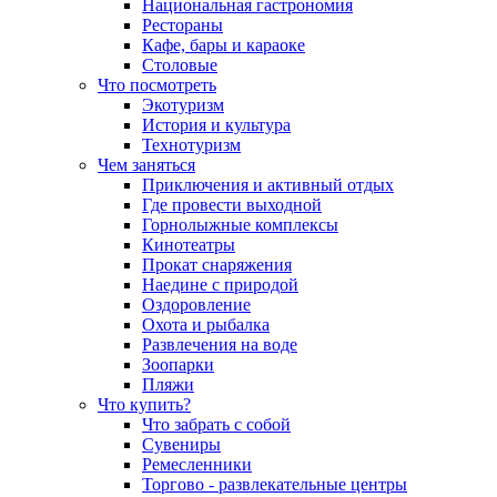
Национальная гастрономия
Рестораны
Кафе, бары и караоке
Столовые
Что посмотреть
Экотуризм
История и культура
Технотуризм
Чем заняться
Приключения и активный отдых
Где провести выходной
Горнолыжные комплексы
Кинотеатры
Прокат снаряжения
Наедине с природой
Оздоровление
Охота и рыбалка
Развлечения на воде
Зоопарки
Пляжи
Что купить?
Что забрать с собой
Сувениры
Ремесленники
Торгово - развлекательные центры