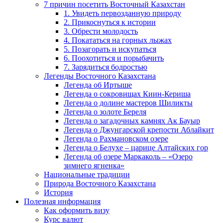
7 причин посетить Восточный Казахстан
1. Увидеть первозданную природу
2. Прикоснуться к истории
3. Обрести молодость
4. Покататься на горных лыжах
5. Позагорать и искупаться
6. Поохотиться и порыбачить
7. Зарядиться бодростью
Легенды Восточного Казахстана
Легенда об Иртыше
Легенда о сокровищах Киин-Кериша
Легенда о долине мастеров Шиликты
Легенда о золоте Береля
Легенда о загадочных камнях Ак Бауыр
Легенда о Джунгарской крепости Аблайкит
Легенда о Рахмановском озере
Легенда о Белухе – царице Алтайских гор
Легенда об озере Маркаколь – «Озеро
зимнего ягненка»
Национальные традиции
Природа Восточного Казахстана
История
Полезная информация
Как оформить визу
Курс валют