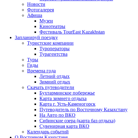
Новости
Фотогалерея
Афиша
Музеи
Кинотеатры
Фестиваль TourEast Kazakhstan
Запланируй поездку
Туристские компании
Туроператоры
Турагентства
Туры
Гиды
Времена года
Летний отдых
Зимний отдых
Скачать путеводители
Бухтарминское побережье
Карта зимнего отдыха
Карта г. Усть-Каменогорск
Путеводитель по Восточному Казахстану
На Авто по ВКО
Сибинские озера (карта баз отдыха)
Сувенирная карта ВКО
Календарь событий
О Восточном Казахстане