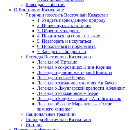
Календарь событий
О Восточном Казахстане
7 причин посетить Восточный Казахстан
1. Увидеть первозданную природу
2. Прикоснуться к истории
3. Обрести молодость
4. Покататься на горных лыжах
5. Позагорать и искупаться
6. Поохотиться и порыбачить
7. Зарядиться бодростью
Легенды Восточного Казахстана
Легенда об Иртыше
Легенда о сокровищах Киин-Кериша
Легенда о долине мастеров Шиликты
Легенда о золоте Береля
Легенда о загадочных камнях Ак Бауыр
Легенда о Джунгарской крепости Аблайкит
Легенда о Рахмановском озере
Легенда о Белухе – царице Алтайских гор
Легенда об озере Маркаколь – «Озеро
зимнего ягненка»
Национальные традиции
Природа Восточного Казахстана
История
Полезная информация