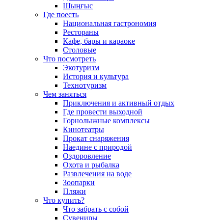
Шыңғыс
Где поесть
Национальная гастрономия
Рестораны
Кафе, бары и караоке
Столовые
Что посмотреть
Экотуризм
История и культура
Технотуризм
Чем заняться
Приключения и активный отдых
Где провести выходной
Горнолыжные комплексы
Кинотеатры
Прокат снаряжения
Наедине с природой
Оздоровление
Охота и рыбалка
Развлечения на воде
Зоопарки
Пляжи
Что купить?
Что забрать с собой
Сувениры