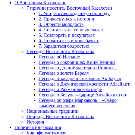
О Восточном Казахстане
7 причин посетить Восточный Казахстан
1. Увидеть первозданную природу
2. Прикоснуться к истории
3. Обрести молодость
4. Покататься на горных лыжах
5. Позагорать и искупаться
6. Поохотиться и порыбачить
7. Зарядиться бодростью
Легенды Восточного Казахстана
Легенда об Иртыше
Легенда о сокровищах Киин-Кериша
Легенда о долине мастеров Шиликты
Легенда о золоте Береля
Легенда о загадочных камнях Ак Бауыр
Легенда о Джунгарской крепости Аблайкит
Легенда о Рахмановском озере
Легенда о Белухе – царице Алтайских гор
Легенда об озере Маркаколь – «Озеро
зимнего ягненка»
Национальные традиции
Природа Восточного Казахстана
История
Полезная информация
Как оформить визу