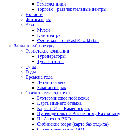
Ремесленники
Торгово - развлекательные центры
Новости
Фотогалерея
Афиша
Музеи
Кинотеатры
Фестиваль TourEast Kazakhstan
Запланируй поездку
Туристские компании
Туроператоры
Турагентства
Туры
Гиды
Времена года
Летний отдых
Зимний отдых
Скачать путеводители
Бухтарминское побережье
Карта зимнего отдыха
Карта г. Усть-Каменогорск
Путеводитель по Восточному Казахстану
На Авто по ВКО
Сибинские озера (карта баз отдыха)
Сувенирная карта ВКО