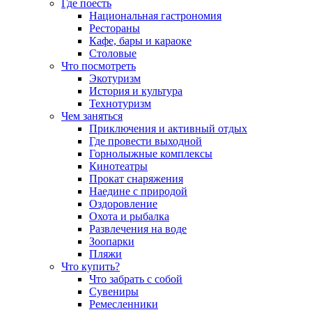
Где поесть
Национальная гастрономия
Рестораны
Кафе, бары и караоке
Столовые
Что посмотреть
Экотуризм
История и культура
Технотуризм
Чем заняться
Приключения и активный отдых
Где провести выходной
Горнолыжные комплексы
Кинотеатры
Прокат снаряжения
Наедине с природой
Оздоровление
Охота и рыбалка
Развлечения на воде
Зоопарки
Пляжи
Что купить?
Что забрать с собой
Сувениры
Ремесленники