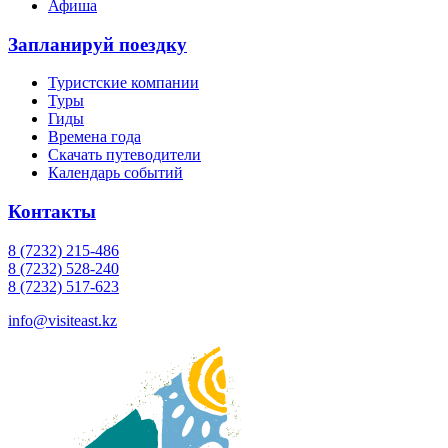
Афиша
Запланируй поездку
Туристские компании
Туры
Гиды
Времена года
Скачать путеводители
Календарь событий
Контакты
8 (7232) 215-486
8 (7232) 528-240
8 (7232) 517-623
info@visiteast.kz