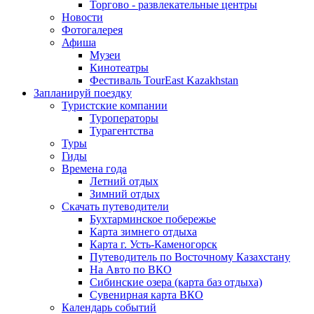
Торгово - развлекательные центры
Новости
Фотогалерея
Афиша
Музеи
Кинотеатры
Фестиваль TourEast Kazakhstan
Запланируй поездку
Туристские компании
Туроператоры
Турагентства
Туры
Гиды
Времена года
Летний отдых
Зимний отдых
Скачать путеводители
Бухтарминское побережье
Карта зимнего отдыха
Карта г. Усть-Каменогорск
Путеводитель по Восточному Казахстану
На Авто по ВКО
Сибинские озера (карта баз отдыха)
Сувенирная карта ВКО
Календарь событий