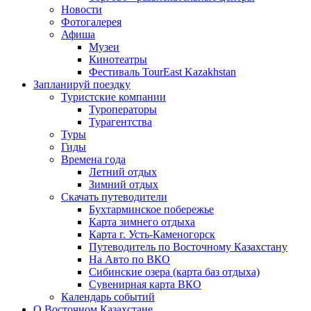
Новости
Фотогалерея
Афиша
Музеи
Кинотеатры
Фестиваль TourEast Kazakhstan
Запланируй поездку
Туристские компании
Туроператоры
Турагентства
Туры
Гиды
Времена года
Летний отдых
Зимний отдых
Скачать путеводители
Бухтарминское побережье
Карта зимнего отдыха
Карта г. Усть-Каменогорск
Путеводитель по Восточному Казахстану
На Авто по ВКО
Сибинские озера (карта баз отдыха)
Сувенирная карта ВКО
Календарь событий
О Восточном Казахстане