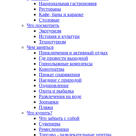
Национальная гастрономия
Рестораны
Кафе, бары и караоке
Столовые
Что посмотреть
Экотуризм
История и культура
Технотуризм
Чем заняться
Приключения и активный отдых
Где провести выходной
Горнолыжные комплексы
Кинотеатры
Прокат снаряжения
Наедине с природой
Оздоровление
Охота и рыбалка
Развлечения на воде
Зоопарки
Пляжи
Что купить?
Что забрать с собой
Сувениры
Ремесленники
Торгово - развлекательные центры