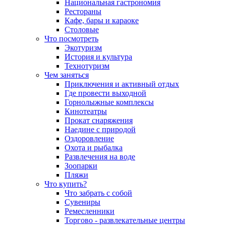
Национальная гастрономия
Рестораны
Кафе, бары и караоке
Столовые
Что посмотреть
Экотуризм
История и культура
Технотуризм
Чем заняться
Приключения и активный отдых
Где провести выходной
Горнолыжные комплексы
Кинотеатры
Прокат снаряжения
Наедине с природой
Оздоровление
Охота и рыбалка
Развлечения на воде
Зоопарки
Пляжи
Что купить?
Что забрать с собой
Сувениры
Ремесленники
Торгово - развлекательные центры