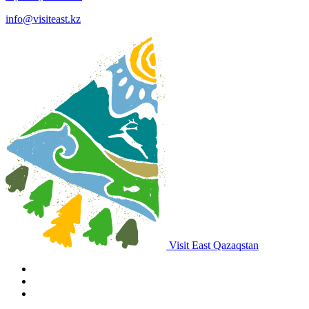
info@visiteast.kz
Visit East Qazaqstan