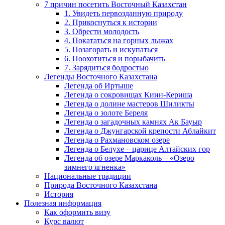
7 причин посетить Восточный Казахстан
1. Увидеть первозданную природу
2. Прикоснуться к истории
3. Обрести молодость
4. Покататься на горных лыжах
5. Позагорать и искупаться
6. Поохотиться и порыбачить
7. Зарядиться бодростью
Легенды Восточного Казахстана
Легенда об Иртыше
Легенда о сокровищах Киин-Кериша
Легенда о долине мастеров Шиликты
Легенда о золоте Береля
Легенда о загадочных камнях Ак Бауыр
Легенда о Джунгарской крепости Аблайкит
Легенда о Рахмановском озере
Легенда о Белухе – царице Алтайских гор
Легенда об озере Маркаколь – «Озеро
зимнего ягненка»
Национальные традиции
Природа Восточного Казахстана
История
Полезная информация
Как оформить визу
Курс валют