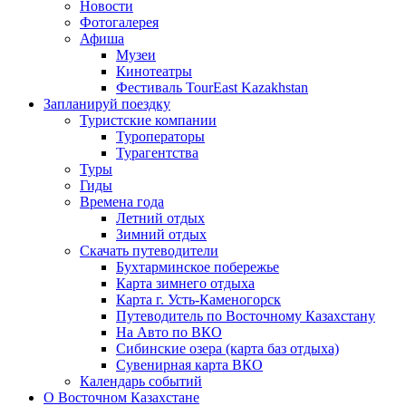
Новости
Фотогалерея
Афиша
Музеи
Кинотеатры
Фестиваль TourEast Kazakhstan
Запланируй поездку
Туристские компании
Туроператоры
Турагентства
Туры
Гиды
Времена года
Летний отдых
Зимний отдых
Скачать путеводители
Бухтарминское побережье
Карта зимнего отдыха
Карта г. Усть-Каменогорск
Путеводитель по Восточному Казахстану
На Авто по ВКО
Сибинские озера (карта баз отдыха)
Сувенирная карта ВКО
Календарь событий
О Восточном Казахстане