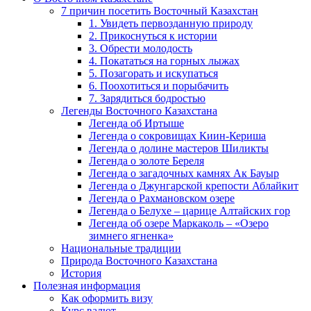
7 причин посетить Восточный Казахстан
1. Увидеть первозданную природу
2. Прикоснуться к истории
3. Обрести молодость
4. Покататься на горных лыжах
5. Позагорать и искупаться
6. Поохотиться и порыбачить
7. Зарядиться бодростью
Легенды Восточного Казахстана
Легенда об Иртыше
Легенда о сокровищах Киин-Кериша
Легенда о долине мастеров Шиликты
Легенда о золоте Береля
Легенда о загадочных камнях Ак Бауыр
Легенда о Джунгарской крепости Аблайкит
Легенда о Рахмановском озере
Легенда о Белухе – царице Алтайских гор
Легенда об озере Маркаколь – «Озеро
зимнего ягненка»
Национальные традиции
Природа Восточного Казахстана
История
Полезная информация
Как оформить визу
Курс валют