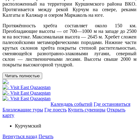
расположенный на территории Куршимского района ВКО.
Протягивается между рекой Курчум на севере, реками
Калгаты и Калжыр и озером Маркаколь на юге.
Протяжённость хребта составляет около 150 км.
Преобладающие высоты — от 700—1000 м на западе до 2500
м на востоке. Максимальная высота — 2645 м. Хребет сложен
палеозойскими метаморфическими породами. Нижние части
крутых склонов хребта покрыты степной растительностью,
сменяющейся разнотравно-злаковыми лугами, северный
склон — лиственничными лесами. Высоты свыше 2000 м
покрыты высокогорной тундрой.
Читать полностью
Добавить в маршрут
Календарь событий
Где остановиться
Близлежащие туры
Где поесть
Купить сувениры
Открыть
карту
Курчумский
Вернуться назад
Печать