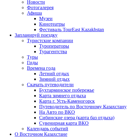
Новости
Фотогалерея
Афиша
Музеи
Кинотеатры
Фестиваль TourEast Kazakhstan
Запланируй поездку
Туристские компании
Туроператоры
Турагентства
Туры
Гиды
Времена года
Летний отдых
Зимний отдых
Скачать путеводители
Бухтарминское побережье
Карта зимнего отдыха
Карта г. Усть-Каменогорск
Путеводитель по Восточному Казахстану
На Авто по ВКО
Сибинские озера (карта баз отдыха)
Сувенирная карта ВКО
Календарь событий
О Восточном Казахстане