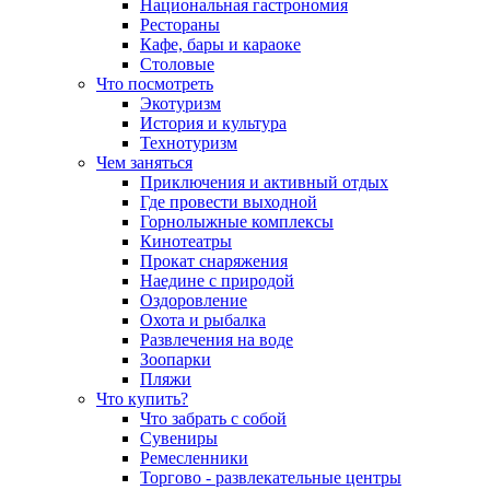
Национальная гастрономия
Рестораны
Кафе, бары и караоке
Столовые
Что посмотреть
Экотуризм
История и культура
Технотуризм
Чем заняться
Приключения и активный отдых
Где провести выходной
Горнолыжные комплексы
Кинотеатры
Прокат снаряжения
Наедине с природой
Оздоровление
Охота и рыбалка
Развлечения на воде
Зоопарки
Пляжи
Что купить?
Что забрать с собой
Сувениры
Ремесленники
Торгово - развлекательные центры