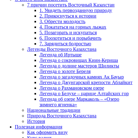
7 причин посетить Восточный Казахстан
1. Увидеть первозданную природу
2. Прикоснуться к истории
3. Обрести молодость
4. Покататься на горных лыжах
5. Позагорать и искупаться
6. Поохотиться и порыбачить
7. Зарядиться бодростью
Легенды Восточного Казахстана
Легенда об Иртыше
Легенда о сокровищах Киин-Кериша
Легенда о долине мастеров Шиликты
Легенда о золоте Береля
Легенда о загадочных камнях Ак Бауыр
Легенда о Джунгарской крепости Аблайкит
Легенда о Рахмановском озере
Легенда о Белухе – царице Алтайских гор
Легенда об озере Маркаколь – «Озеро
зимнего ягненка»
Национальные традиции
Природа Восточного Казахстана
История
Полезная информация
Как оформить визу
Курс валют