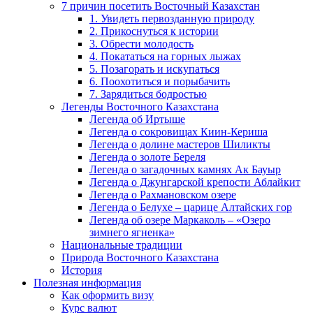
7 причин посетить Восточный Казахстан
1. Увидеть первозданную природу
2. Прикоснуться к истории
3. Обрести молодость
4. Покататься на горных лыжах
5. Позагорать и искупаться
6. Поохотиться и порыбачить
7. Зарядиться бодростью
Легенды Восточного Казахстана
Легенда об Иртыше
Легенда о сокровищах Киин-Кериша
Легенда о долине мастеров Шиликты
Легенда о золоте Береля
Легенда о загадочных камнях Ак Бауыр
Легенда о Джунгарской крепости Аблайкит
Легенда о Рахмановском озере
Легенда о Белухе – царице Алтайских гор
Легенда об озере Маркаколь – «Озеро
зимнего ягненка»
Национальные традиции
Природа Восточного Казахстана
История
Полезная информация
Как оформить визу
Курс валют