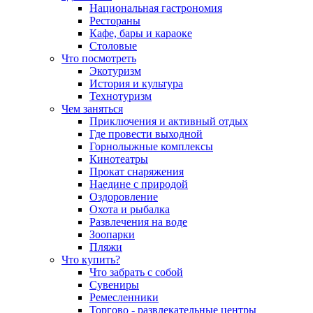
Национальная гастрономия
Рестораны
Кафе, бары и караоке
Столовые
Что посмотреть
Экотуризм
История и культура
Технотуризм
Чем заняться
Приключения и активный отдых
Где провести выходной
Горнолыжные комплексы
Кинотеатры
Прокат снаряжения
Наедине с природой
Оздоровление
Охота и рыбалка
Развлечения на воде
Зоопарки
Пляжи
Что купить?
Что забрать с собой
Сувениры
Ремесленники
Торгово - развлекательные центры