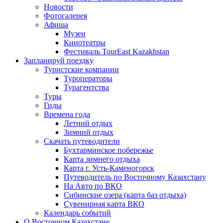
Новости
Фотогалерея
Афиша
Музеи
Кинотеатры
Фестиваль TourEast Kazakhstan
Запланируй поездку
Туристские компании
Туроператоры
Турагентства
Туры
Гиды
Времена года
Летний отдых
Зимний отдых
Скачать путеводители
Бухтарминское побережье
Карта зимнего отдыха
Карта г. Усть-Каменогорск
Путеводитель по Восточному Казахстану
На Авто по ВКО
Сибинские озера (карта баз отдыха)
Сувенирная карта ВКО
Календарь событий
О Восточном Казахстане