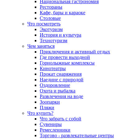
Национальная гастрономия
Рестораны
Кафе, бары и караоке
Столовые
Что посмотреть
Экотуризм
История и культура
Технотуризм
Чем заняться
Приключения и активный отдых
Где провести выходной
Горнолыжные комплексы
Кинотеатры
Прокат снаряжения
Наедине с природой
Оздоровление
Охота и рыбалка
Развлечения на воде
Зоопарки
Пляжи
Что купить?
Что забрать с собой
Сувениры
Ремесленники
Торгово - развлекательные центры