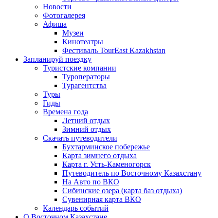
Новости
Фотогалерея
Афиша
Музеи
Кинотеатры
Фестиваль TourEast Kazakhstan
Запланируй поездку
Туристские компании
Туроператоры
Турагентства
Туры
Гиды
Времена года
Летний отдых
Зимний отдых
Скачать путеводители
Бухтарминское побережье
Карта зимнего отдыха
Карта г. Усть-Каменогорск
Путеводитель по Восточному Казахстану
На Авто по ВКО
Сибинские озера (карта баз отдыха)
Сувенирная карта ВКО
Календарь событий
О Восточном Казахстане