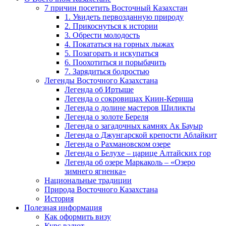
7 причин посетить Восточный Казахстан
1. Увидеть первозданную природу
2. Прикоснуться к истории
3. Обрести молодость
4. Покататься на горных лыжах
5. Позагорать и искупаться
6. Поохотиться и порыбачить
7. Зарядиться бодростью
Легенды Восточного Казахстана
Легенда об Иртыше
Легенда о сокровищах Киин-Кериша
Легенда о долине мастеров Шиликты
Легенда о золоте Береля
Легенда о загадочных камнях Ак Бауыр
Легенда о Джунгарской крепости Аблайкит
Легенда о Рахмановском озере
Легенда о Белухе – царице Алтайских гор
Легенда об озере Маркаколь – «Озеро
зимнего ягненка»
Национальные традиции
Природа Восточного Казахстана
История
Полезная информация
Как оформить визу
Курс валют