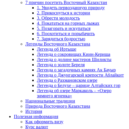
7 причин посетить Восточный Казахстан
1. Увидеть первозданную природу
2. Прикоснуться к истории
3. Обрести молодость
4. Покататься на горных лыжах
5. Позагорать и искупаться
6. Поохотиться и порыбачить
7. Зарядиться бодростью
Легенды Восточного Казахстана
Легенда об Иртыше
Легенда о сокровищах Киин-Кериша
Легенда о долине мастеров Шиликты
Легенда о золоте Береля
Легенда о загадочных камнях Ак Бауыр
Легенда о Джунгарской крепости Аблайкит
Легенда о Рахмановском озере
Легенда о Белухе – царице Алтайских гор
Легенда об озере Маркаколь – «Озеро
зимнего ягненка»
Национальные традиции
Природа Восточного Казахстана
История
Полезная информация
Как оформить визу
Курс валют