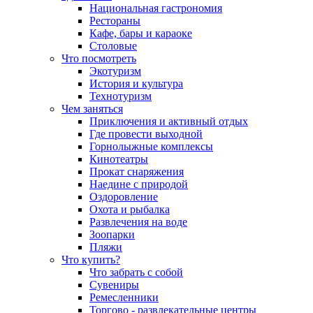
Национальная гастрономия
Рестораны
Кафе, бары и караоке
Столовые
Что посмотреть
Экотуризм
История и культура
Технотуризм
Чем заняться
Приключения и активный отдых
Где провести выходной
Горнолыжные комплексы
Кинотеатры
Прокат снаряжения
Наедине с природой
Оздоровление
Охота и рыбалка
Развлечения на воде
Зоопарки
Пляжи
Что купить?
Что забрать с собой
Сувениры
Ремесленники
Торгово - развлекательные центры