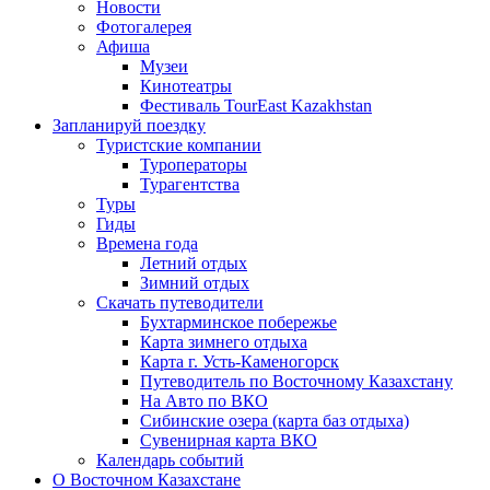
Новости
Фотогалерея
Афиша
Музеи
Кинотеатры
Фестиваль TourEast Kazakhstan
Запланируй поездку
Туристские компании
Туроператоры
Турагентства
Туры
Гиды
Времена года
Летний отдых
Зимний отдых
Скачать путеводители
Бухтарминское побережье
Карта зимнего отдыха
Карта г. Усть-Каменогорск
Путеводитель по Восточному Казахстану
На Авто по ВКО
Сибинские озера (карта баз отдыха)
Сувенирная карта ВКО
Календарь событий
О Восточном Казахстане