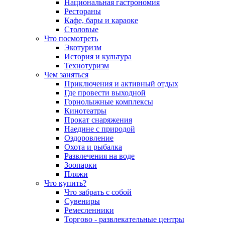
Национальная гастрономия
Рестораны
Кафе, бары и караоке
Столовые
Что посмотреть
Экотуризм
История и культура
Технотуризм
Чем заняться
Приключения и активный отдых
Где провести выходной
Горнолыжные комплексы
Кинотеатры
Прокат снаряжения
Наедине с природой
Оздоровление
Охота и рыбалка
Развлечения на воде
Зоопарки
Пляжи
Что купить?
Что забрать с собой
Сувениры
Ремесленники
Торгово - развлекательные центры