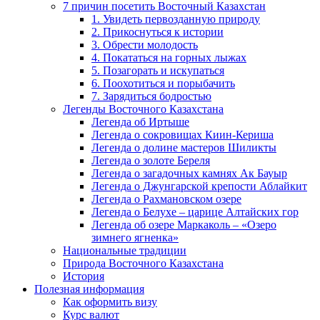
7 причин посетить Восточный Казахстан
1. Увидеть первозданную природу
2. Прикоснуться к истории
3. Обрести молодость
4. Покататься на горных лыжах
5. Позагорать и искупаться
6. Поохотиться и порыбачить
7. Зарядиться бодростью
Легенды Восточного Казахстана
Легенда об Иртыше
Легенда о сокровищах Киин-Кериша
Легенда о долине мастеров Шиликты
Легенда о золоте Береля
Легенда о загадочных камнях Ак Бауыр
Легенда о Джунгарской крепости Аблайкит
Легенда о Рахмановском озере
Легенда о Белухе – царице Алтайских гор
Легенда об озере Маркаколь – «Озеро
зимнего ягненка»
Национальные традиции
Природа Восточного Казахстана
История
Полезная информация
Как оформить визу
Курс валют