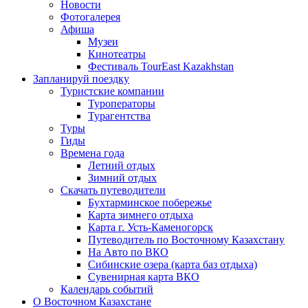
Новости
Фотогалерея
Афиша
Музеи
Кинотеатры
Фестиваль TourEast Kazakhstan
Запланируй поездку
Туристские компании
Туроператоры
Турагентства
Туры
Гиды
Времена года
Летний отдых
Зимний отдых
Скачать путеводители
Бухтарминское побережье
Карта зимнего отдыха
Карта г. Усть-Каменогорск
Путеводитель по Восточному Казахстану
На Авто по ВКО
Сибинские озера (карта баз отдыха)
Сувенирная карта ВКО
Календарь событий
О Восточном Казахстане