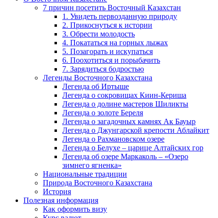
7 причин посетить Восточный Казахстан
1. Увидеть первозданную природу
2. Прикоснуться к истории
3. Обрести молодость
4. Покататься на горных лыжах
5. Позагорать и искупаться
6. Поохотиться и порыбачить
7. Зарядиться бодростью
Легенды Восточного Казахстана
Легенда об Иртыше
Легенда о сокровищах Киин-Кериша
Легенда о долине мастеров Шиликты
Легенда о золоте Береля
Легенда о загадочных камнях Ак Бауыр
Легенда о Джунгарской крепости Аблайкит
Легенда о Рахмановском озере
Легенда о Белухе – царице Алтайских гор
Легенда об озере Маркаколь – «Озеро
зимнего ягненка»
Национальные традиции
Природа Восточного Казахстана
История
Полезная информация
Как оформить визу
Курс валют