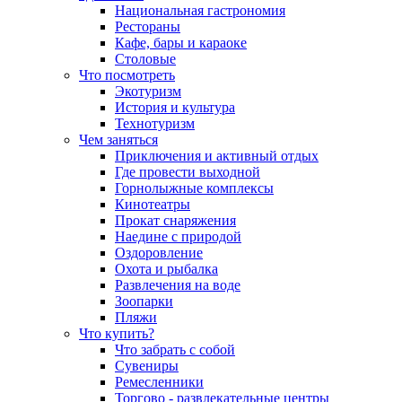
Национальная гастрономия
Рестораны
Кафе, бары и караоке
Столовые
Что посмотреть
Экотуризм
История и культура
Технотуризм
Чем заняться
Приключения и активный отдых
Где провести выходной
Горнолыжные комплексы
Кинотеатры
Прокат снаряжения
Наедине с природой
Оздоровление
Охота и рыбалка
Развлечения на воде
Зоопарки
Пляжи
Что купить?
Что забрать с собой
Сувениры
Ремесленники
Торгово - развлекательные центры