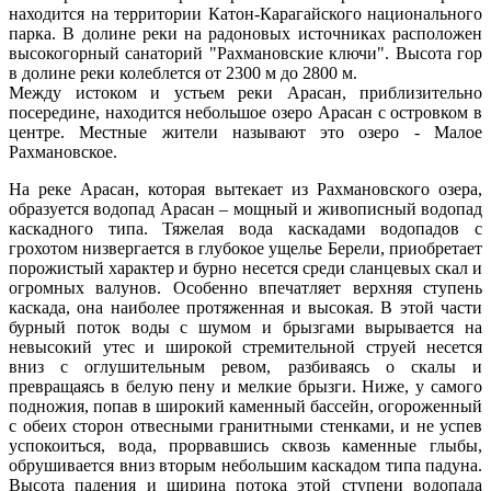
находится на территории Катон-Карагайского национального
парка. В долине реки на радоновых источниках расположен
высокогорный санаторий "Рахмановские ключи". Высота гор
в долине реки колеблется от 2300 м до 2800 м.
Между истоком и устьем реки Арасан, приблизительно
посередине, находится небольшое озеро Арасан с островком в
центре. Местные жители называют это озеро - Малое
Рахмановское.
На реке Арасан, которая вытекает из Рахмановского озера,
образуется водопад Арасан – мощный и живописный водопад
каскадного типа. Тяжелая вода каскадами водопадов с
грохотом низвергается в глубокое ущелье Берели, приобретает
порожистый характер и бурно несется среди сланцевых скал и
огромных валунов. Особенно впечатляет верхняя ступень
каскада, она наиболее протяженная и высокая. В этой части
бурный поток воды с шумом и брызгами вырывается на
невысокий утес и широкой стремительной струей несется
вниз с оглушительным ревом, разбиваясь о скалы и
превращаясь в белую пену и мелкие брызги. Ниже, у самого
подножия, попав в широкий каменный бассейн, огороженный
с обеих сторон отвесными гранитными стенками, и не успев
успокоиться, вода, прорвавшись сквозь каменные глыбы,
обрушивается вниз вторым небольшим каскадом типа падуна.
Высота падения и ширина потока этой ступени водопада