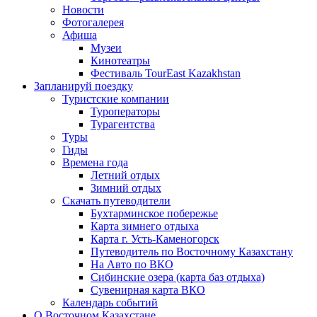
Новости
Фотогалерея
Афиша
Музеи
Кинотеатры
Фестиваль TourEast Kazakhstan
Запланируй поездку
Туристские компании
Туроператоры
Турагентства
Туры
Гиды
Времена года
Летний отдых
Зимний отдых
Скачать путеводители
Бухтарминское побережье
Карта зимнего отдыха
Карта г. Усть-Каменогорск
Путеводитель по Восточному Казахстану
На Авто по ВКО
Сибинские озера (карта баз отдыха)
Сувенирная карта ВКО
Календарь событий
О Восточном Казахстане