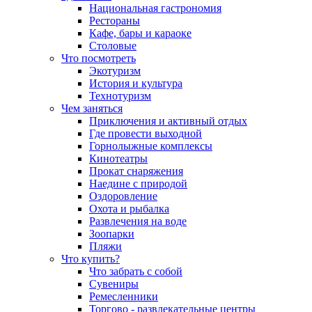
Национальная гастрономия
Рестораны
Кафе, бары и караоке
Столовые
Что посмотреть
Экотуризм
История и культура
Технотуризм
Чем заняться
Приключения и активный отдых
Где провести выходной
Горнолыжные комплексы
Кинотеатры
Прокат снаряжения
Наедине с природой
Оздоровление
Охота и рыбалка
Развлечения на воде
Зоопарки
Пляжи
Что купить?
Что забрать с собой
Сувениры
Ремесленники
Торгово - развлекательные центры