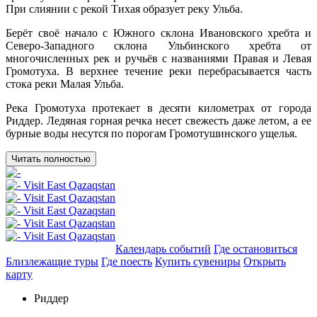
При слиянии с рекой Тихая образует реку Ульба.
Берёт своё начало с Южного склона Ивановского хребта и
Северо-Западного склона Ульбинского хребта от
многочисленных рек и ручьёв с названиями Правая и Левая
Громотуха. В верхнее течение реки перебрасывается часть
стока реки Малая Ульба.
Река Громотуха протекает в десяти километрах от города
Риддер. Ледяная горная речка несет свежесть даже летом, а ее
бурные воды несутся по порогам Громотушинского ущелья.
Читать полностью
Добавить в маршрут
Календарь событий
Где остановиться
Близлежащие туры
Где поесть
Купить сувениры
Открыть
карту
Риддер