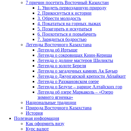
7 причин посетить Восточный Казахстан
1. Увидеть первозданную природу
2. Прикоснуться к истории
3. Обрести молодость
4. Покататься на горных лыжах
5. Позагорать и искупаться
6. Поохотиться и порыбачить
7. Зарядиться бодростью
Легенды Восточного Казахстана
Легенда об Иртыше
Легенда о сокровищах Киин-Кериша
Легенда о долине мастеров Шиликты
Легенда о золоте Береля
Легенда о загадочных камнях Ак Бауыр
Легенда о Джунгарской крепости Аблайкит
Легенда о Рахмановском озере
Легенда о Белухе – царице Алтайских гор
Легенда об озере Маркаколь – «Озеро
зимнего ягненка»
Национальные традиции
Природа Восточного Казахстана
История
Полезная информация
Как оформить визу
Курс валют