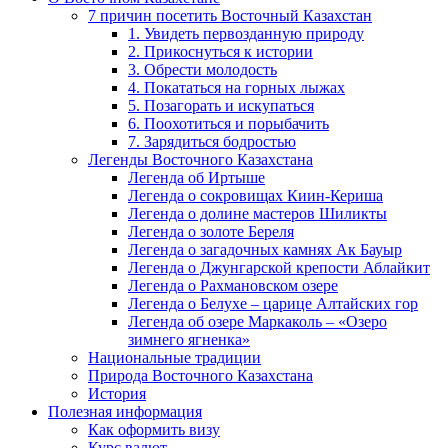
7 причин посетить Восточный Казахстан
1. Увидеть первозданную природу
2. Прикоснуться к истории
3. Обрести молодость
4. Покататься на горных лыжах
5. Позагорать и искупаться
6. Поохотиться и порыбачить
7. Зарядиться бодростью
Легенды Восточного Казахстана
Легенда об Иртыше
Легенда о сокровищах Киин-Кериша
Легенда о долине мастеров Шиликты
Легенда о золоте Береля
Легенда о загадочных камнях Ак Бауыр
Легенда о Джунгарской крепости Аблайкит
Легенда о Рахмановском озере
Легенда о Белухе – царице Алтайских гор
Легенда об озере Маркаколь – «Озеро
зимнего ягненка»
Национальные традиции
Природа Восточного Казахстана
История
Полезная информация
Как оформить визу
Курс валют