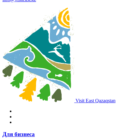
Visit East Qazaqstan
Для бизнеса