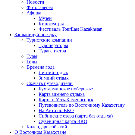
Новости
Фотогалерея
Афиша
Музеи
Кинотеатры
Фестиваль TourEast Kazakhstan
Запланируй поездку
Туристские компании
Туроператоры
Турагентства
Туры
Гиды
Времена года
Летний отдых
Зимний отдых
Скачать путеводители
Бухтарминское побережье
Карта зимнего отдыха
Карта г. Усть-Каменогорск
Путеводитель по Восточному Казахстану
На Авто по ВКО
Сибинские озера (карта баз отдыха)
Сувенирная карта ВКО
Календарь событий
О Восточном Казахстане