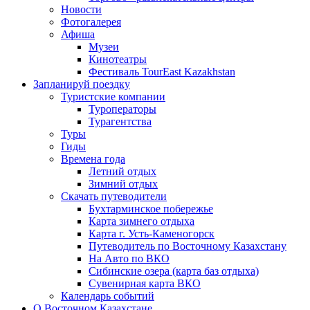
Новости
Фотогалерея
Афиша
Музеи
Кинотеатры
Фестиваль TourEast Kazakhstan
Запланируй поездку
Туристские компании
Туроператоры
Турагентства
Туры
Гиды
Времена года
Летний отдых
Зимний отдых
Скачать путеводители
Бухтарминское побережье
Карта зимнего отдыха
Карта г. Усть-Каменогорск
Путеводитель по Восточному Казахстану
На Авто по ВКО
Сибинские озера (карта баз отдыха)
Сувенирная карта ВКО
Календарь событий
О Восточном Казахстане