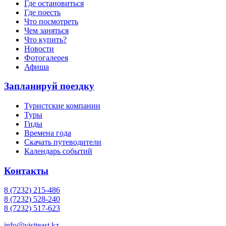
Где остановиться
Где поесть
Что посмотреть
Чем заняться
Что купить?
Новости
Фотогалерея
Афиша
Запланируй поездку
Туристские компании
Туры
Гиды
Времена года
Скачать путеводители
Календарь событий
Контакты
8 (7232) 215-486
8 (7232) 528-240
8 (7232) 517-623
info@visiteast.kz