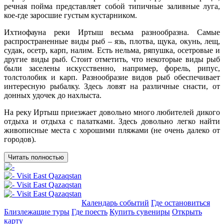
речная пойма представляет собой типичные заливные луга,
кое-где заросшие густым кустарником.
Ихтиофауна реки Иртыш весьма разнообразна. Самые
распространенные виды рыб – язь, плотва, щука, окунь, лещ,
судак, осетр, карп, налим. Есть нельма, ряпушка, осетровые и
другие виды рыб. Стоит отметить, что некоторые виды рыб
были заселены искусственно, например, форель, рипус,
толстолобик и карп. Разнообразие видов рыб обеспечивает
интересную рыбалку. Здесь ловят на различные снасти, от
донных удочек до нахлыста.
На реку Иртыш приезжает довольно много любителей дикого
отдыха и отдыха с палатками. Здесь довольно легко найти
живописные места с хорошими пляжами (не очень далеко от
городов).
Читать полностью
Добавить в маршрут
Календарь событий
Где остановиться
Близлежащие туры
Где поесть
Купить сувениры
Открыть
карту