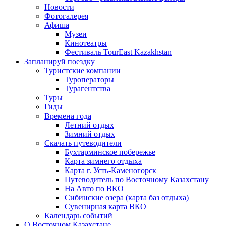
Новости
Фотогалерея
Афиша
Музеи
Кинотеатры
Фестиваль TourEast Kazakhstan
Запланируй поездку
Туристские компании
Туроператоры
Турагентства
Туры
Гиды
Времена года
Летний отдых
Зимний отдых
Скачать путеводители
Бухтарминское побережье
Карта зимнего отдыха
Карта г. Усть-Каменогорск
Путеводитель по Восточному Казахстану
На Авто по ВКО
Сибинские озера (карта баз отдыха)
Сувенирная карта ВКО
Календарь событий
О Восточном Казахстане