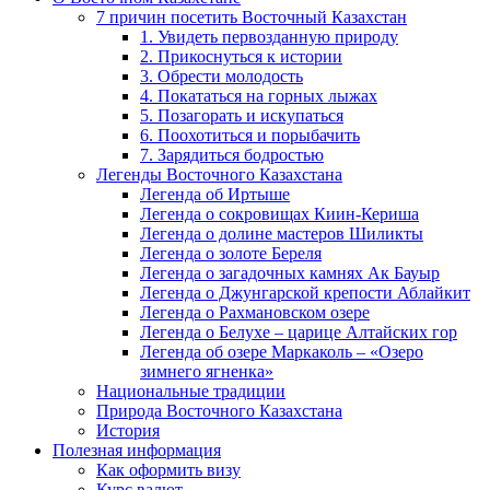
7 причин посетить Восточный Казахстан
1. Увидеть первозданную природу
2. Прикоснуться к истории
3. Обрести молодость
4. Покататься на горных лыжах
5. Позагорать и искупаться
6. Поохотиться и порыбачить
7. Зарядиться бодростью
Легенды Восточного Казахстана
Легенда об Иртыше
Легенда о сокровищах Киин-Кериша
Легенда о долине мастеров Шиликты
Легенда о золоте Береля
Легенда о загадочных камнях Ак Бауыр
Легенда о Джунгарской крепости Аблайкит
Легенда о Рахмановском озере
Легенда о Белухе – царице Алтайских гор
Легенда об озере Маркаколь – «Озеро
зимнего ягненка»
Национальные традиции
Природа Восточного Казахстана
История
Полезная информация
Как оформить визу
Курс валют