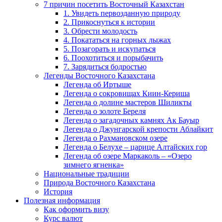
7 причин посетить Восточный Казахстан
1. Увидеть первозданную природу
2. Прикоснуться к истории
3. Обрести молодость
4. Покататься на горных лыжах
5. Позагорать и искупаться
6. Поохотиться и порыбачить
7. Зарядиться бодростью
Легенды Восточного Казахстана
Легенда об Иртыше
Легенда о сокровищах Киин-Кериша
Легенда о долине мастеров Шиликты
Легенда о золоте Береля
Легенда о загадочных камнях Ак Бауыр
Легенда о Джунгарской крепости Аблайкит
Легенда о Рахмановском озере
Легенда о Белухе – царице Алтайских гор
Легенда об озере Маркаколь – «Озеро
зимнего ягненка»
Национальные традиции
Природа Восточного Казахстана
История
Полезная информация
Как оформить визу
Курс валют