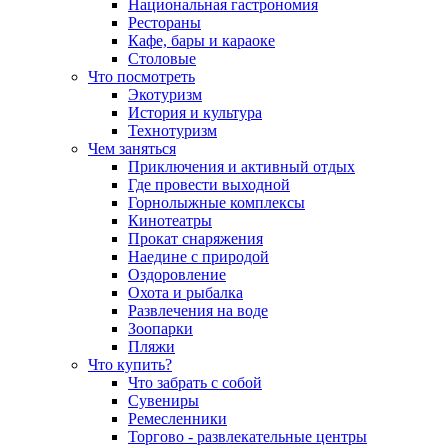
Национальная гастрономия
Рестораны
Кафе, бары и караоке
Столовые
Что посмотреть
Экотуризм
История и культура
Технотуризм
Чем заняться
Приключения и активный отдых
Где провести выходной
Горнолыжные комплексы
Кинотеатры
Прокат снаряжения
Наедине с природой
Оздоровление
Охота и рыбалка
Развлечения на воде
Зоопарки
Пляжи
Что купить?
Что забрать с собой
Сувениры
Ремесленники
Торгово - развлекательные центры