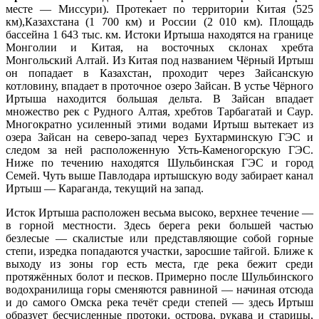
месте — Миссури). Протекает по территории Китая (525
км),Казахстана (1 700 км) и России (2 010 км). Площадь
бассейна 1 643 тыс. км. Истоки Иртыша находятся на границе
Монголии и Китая, на восточных склонах хребта
Монгольский Алтай. Из Китая под названием Чёрный Иртыш
он попадает в Казахстан, проходит через Зайсанскую
котловину, впадает в проточное озеро Зайсан. В устье Чёрного
Иртыша находится большая дельта. В Зайсан впадает
множество рек с Рудного Алтая, хребтов Тарбагатай и Саур.
Многократно усиленный этими водами Иртыш вытекает из
озера Зайсан на северо-запад через Бухтарминскую ГЭС и
следом за ней расположенную Усть-Каменогорскую ГЭС.
Ниже по течению находятся Шульбинская ГЭС и город
Семей. Чуть выше Павлодара иртышскую воду забирает канал
Иртыш — Караганда, текущий на запад.
Исток Иртыша расположен весьма высоко, верхнее течение —
в горной местности. Здесь берега реки большей частью
безлесые — скалистые или представляющие собой горные
степи, изредка попадаются участки, заросшие тайгой. Ближе к
выходу из зоны гор есть места, где река бежит среди
протяжённых болот и песков. Примерно после Шульбинского
водохранилища горы сменяются равниной — начиная отсюда
и до самого Омска река течёт среди степей — здесь Иртыш
образует бесчисленные протоки, острова, рукава и старицы,