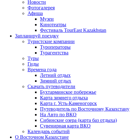
Новости
Фотогалерея
Афиша
Музеи
Кинотеатры
Фестиваль TourEast Kazakhstan
Запланируй поездку
Туристские компании
Туроператоры
Турагентства
Туры
Гиды
Времена года
Летний отдых
Зимний отдых
Скачать путеводители
Бухтарминское побережье
Карта зимнего отдыха
Карта г. Усть-Каменогорск
Путеводитель по Восточному Казахстану
На Авто по ВКО
Сибинские озера (карта баз отдыха)
Сувенирная карта ВКО
Календарь событий
О Восточном Казахстане