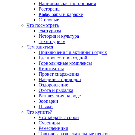
Национальная гастрономия
Рестораны
Кафе, бары и караоке
Столовые
Что посмотреть
Экотуризм
История и культура
Технотуризм
Чем заняться
Приключения и активный отдых
Где провести выходной
Горнолыжные комплексы
Кинотеатры
Прокат снаряжения
Наедине с природой
Оздоровление
Охота и рыбалка
Развлечения на воде
Зоопарки
Пляжи
Что купить?
Что забрать с собой
Сувениры
Ремесленники
Торгово - развлекательные центры