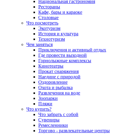
Национальная гастрономия
Рестораны
Кафе, бары и караоке
Столовые
Что посмотреть
Экотуризм
История и культура
Технотуризм
Чем заняться
Приключения и активный отдых
Где провести выходной
Горнолыжные комплексы
Кинотеатры
Прокат снаряжения
Наедине с природой
Оздоровление
Охота и рыбалка
Развлечения на воде
Зоопарки
Пляжи
Что купить?
Что забрать с собой
Сувениры
Ремесленники
Торгово - развлекательные центры