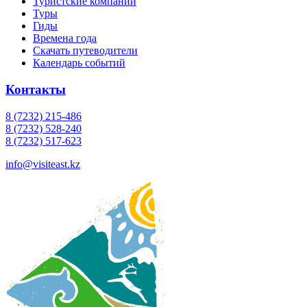
Туристские компании
Туры
Гиды
Времена года
Скачать путеводители
Календарь событий
Контакты
8 (7232) 215-486
8 (7232) 528-240
8 (7232) 517-623
info@visiteast.kz