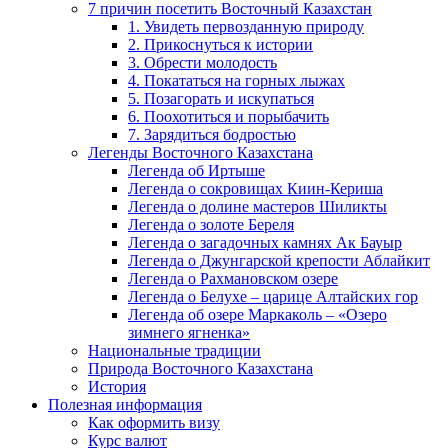
7 причин посетить Восточный Казахстан
1. Увидеть первозданную природу
2. Прикоснуться к истории
3. Обрести молодость
4. Покататься на горных лыжах
5. Позагорать и искупаться
6. Поохотиться и порыбачить
7. Зарядиться бодростью
Легенды Восточного Казахстана
Легенда об Иртыше
Легенда о сокровищах Киин-Кериша
Легенда о долине мастеров Шиликты
Легенда о золоте Береля
Легенда о загадочных камнях Ак Бауыр
Легенда о Джунгарской крепости Аблайкит
Легенда о Рахмановском озере
Легенда о Белухе – царице Алтайских гор
Легенда об озере Маркаколь – «Озеро
зимнего ягненка»
Национальные традиции
Природа Восточного Казахстана
История
Полезная информация
Как оформить визу
Курс валют