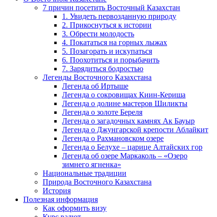
7 причин посетить Восточный Казахстан
1. Увидеть первозданную природу
2. Прикоснуться к истории
3. Обрести молодость
4. Покататься на горных лыжах
5. Позагорать и искупаться
6. Поохотиться и порыбачить
7. Зарядиться бодростью
Легенды Восточного Казахстана
Легенда об Иртыше
Легенда о сокровищах Киин-Кериша
Легенда о долине мастеров Шиликты
Легенда о золоте Береля
Легенда о загадочных камнях Ак Бауыр
Легенда о Джунгарской крепости Аблайкит
Легенда о Рахмановском озере
Легенда о Белухе – царице Алтайских гор
Легенда об озере Маркаколь – «Озеро
зимнего ягненка»
Национальные традиции
Природа Восточного Казахстана
История
Полезная информация
Как оформить визу
Курс валют