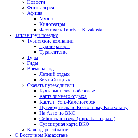
Новости
Фотогалерея
Афиша
Музеи
Кинотеатры
Фестиваль TourEast Kazakhstan
Запланируй поездку
Туристские компании
Туроператоры
Турагентства
Туры
Гиды
Времена года
Летний отдых
Зимний отдых
Скачать путеводители
Бухтарминское побережье
Карта зимнего отдыха
Карта г. Усть-Каменогорск
Путеводитель по Восточному Казахстану
На Авто по ВКО
Сибинские озера (карта баз отдыха)
Сувенирная карта ВКО
Календарь событий
О Восточном Казахстане