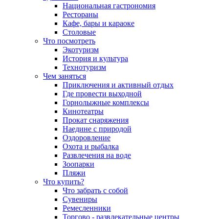
Национальная гастрономия
Рестораны
Кафе, бары и караоке
Столовые
Что посмотреть
Экотуризм
История и культура
Технотуризм
Чем заняться
Приключения и активный отдых
Где провести выходной
Горнолыжные комплексы
Кинотеатры
Прокат снаряжения
Наедине с природой
Оздоровление
Охота и рыбалка
Развлечения на воде
Зоопарки
Пляжи
Что купить?
Что забрать с собой
Сувениры
Ремесленники
Торгово - развлекательные центры