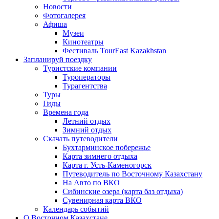
Новости
Фотогалерея
Афиша
Музеи
Кинотеатры
Фестиваль TourEast Kazakhstan
Запланируй поездку
Туристские компании
Туроператоры
Турагентства
Туры
Гиды
Времена года
Летний отдых
Зимний отдых
Скачать путеводители
Бухтарминское побережье
Карта зимнего отдыха
Карта г. Усть-Каменогорск
Путеводитель по Восточному Казахстану
На Авто по ВКО
Сибинские озера (карта баз отдыха)
Сувенирная карта ВКО
Календарь событий
О Восточном Казахстане