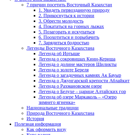
7 причин посетить Восточный Казахстан
1. Увидеть первозданную природу
2. Прикоснуться к истории
3. Обрести молодость
4. Покататься на горных лыжах
5. Позагорать и искупаться
6. Поохотиться и порыбачить
7. Зарядиться бодростью
Легенды Восточного Казахстана
Легенда об Иртыше
Легенда о сокровищах Киин-Кериша
Легенда о долине мастеров Шиликты
Легенда о золоте Береля
Легенда о загадочных камнях Ак Бауыр
Легенда о Джунгарской крепости Аблайкит
Легенда о Рахмановском озере
Легенда о Белухе – царице Алтайских гор
Легенда об озере Маркаколь – «Озеро
зимнего ягненка»
Национальные традиции
Природа Восточного Казахстана
История
Полезная информация
Как оформить визу
Курс валют