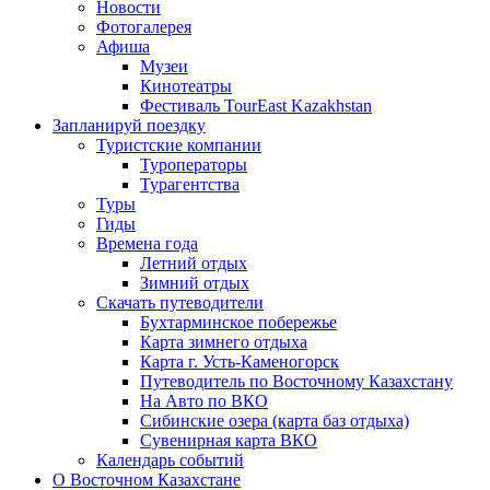
Новости
Фотогалерея
Афиша
Музеи
Кинотеатры
Фестиваль TourEast Kazakhstan
Запланируй поездку
Туристские компании
Туроператоры
Турагентства
Туры
Гиды
Времена года
Летний отдых
Зимний отдых
Скачать путеводители
Бухтарминское побережье
Карта зимнего отдыха
Карта г. Усть-Каменогорск
Путеводитель по Восточному Казахстану
На Авто по ВКО
Сибинские озера (карта баз отдыха)
Сувенирная карта ВКО
Календарь событий
О Восточном Казахстане