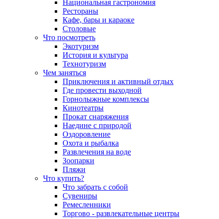
Национальная гастрономия
Рестораны
Кафе, бары и караоке
Столовые
Что посмотреть
Экотуризм
История и культура
Технотуризм
Чем заняться
Приключения и активный отдых
Где провести выходной
Горнолыжные комплексы
Кинотеатры
Прокат снаряжения
Наедине с природой
Оздоровление
Охота и рыбалка
Развлечения на воде
Зоопарки
Пляжи
Что купить?
Что забрать с собой
Сувениры
Ремесленники
Торгово - развлекательные центры