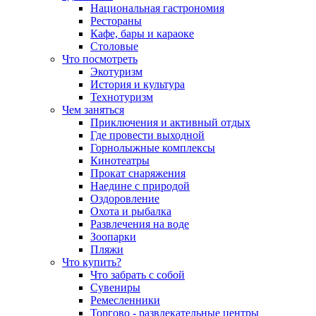
Национальная гастрономия
Рестораны
Кафе, бары и караоке
Столовые
Что посмотреть
Экотуризм
История и культура
Технотуризм
Чем заняться
Приключения и активный отдых
Где провести выходной
Горнолыжные комплексы
Кинотеатры
Прокат снаряжения
Наедине с природой
Оздоровление
Охота и рыбалка
Развлечения на воде
Зоопарки
Пляжи
Что купить?
Что забрать с собой
Сувениры
Ремесленники
Торгово - развлекательные центры