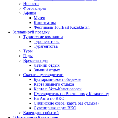
Новости
Фотогалерея
Афиша
Музеи
Кинотеатры
Фестиваль TourEast Kazakhstan
Запланируй поездку
Туристские компании
Туроператоры
Турагентства
Туры
Гиды
Времена года
Летний отдых
Зимний отдых
Скачать путеводители
Бухтарминское побережье
Карта зимнего отдыха
Карта г. Усть-Каменогорск
Путеводитель по Восточному Казахстану
На Авто по ВКО
Сибинские озера (карта баз отдыха)
Сувенирная карта ВКО
Календарь событий
О Восточном Казахстане