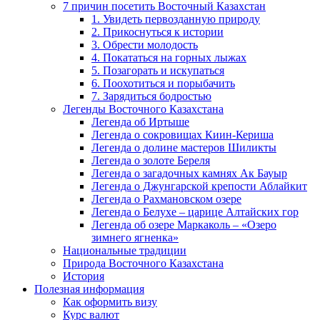
7 причин посетить Восточный Казахстан
1. Увидеть первозданную природу
2. Прикоснуться к истории
3. Обрести молодость
4. Покататься на горных лыжах
5. Позагорать и искупаться
6. Поохотиться и порыбачить
7. Зарядиться бодростью
Легенды Восточного Казахстана
Легенда об Иртыше
Легенда о сокровищах Киин-Кериша
Легенда о долине мастеров Шиликты
Легенда о золоте Береля
Легенда о загадочных камнях Ак Бауыр
Легенда о Джунгарской крепости Аблайкит
Легенда о Рахмановском озере
Легенда о Белухе – царице Алтайских гор
Легенда об озере Маркаколь – «Озеро
зимнего ягненка»
Национальные традиции
Природа Восточного Казахстана
История
Полезная информация
Как оформить визу
Курс валют