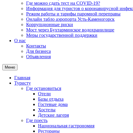
Где можно сдать тест на COVID-19?
Информация для туристов о коронавирусной инфе
Режим работы и тарифы паромной переправы
Онлайн табло аэропорта Усть-Каменогорск
Коррупционные риски
Мост через Бухтарминское водохранилище
Меры государственной поддержки
О нас
Контакты
Для бизнеса
Объявления
Меню
Главная
Туристу
Где остановиться
Отели
Базы отдыха
Гостевые дома
Хостелы
Детские лагеря
Где поесть
Национальная гастрономия
Рестораны