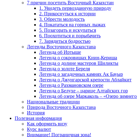
7 причин посетить Восточный Казахстан
1. Увидеть первозданную природу
2. Прикоснуться к истории
3. Обрести молодость
4. Покататься на горных лыжах
5. Позагорать и искупаться
6. Поохотиться и порыбачить
7. Зарядиться бодростью
Легенды Восточного Казахстана
Легенда об Иртыше
Легенда о сокровищах Киин-Кериша
Легенда о долине мастеров Шиликты
Легенда о золоте Береля
Легенда о загадочных камнях Ак Бауыр
Легенда о Джунгарской крепости Аблайкит
Легенда о Рахмановском озере
Легенда о Белухе – царице Алтайских гор
Легенда об озере Маркаколь – «Озеро зимнего
Национальные традиции
Природа Восточного Казахстана
История
Полезная информация
Как оформить визу
Курс валют
Внимание! Пограничная зона!