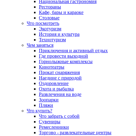
Национальная гастрономия
Рестораны
Кафе, бары и караоке
Столовые
Что посмотреть
Экотуризм
История и культура
Технотуризм
Чем заняться
Приключения и активный отдых
Где провести выходной
Горнолыжные комплексы
Кинотеатры
Прокат снаряжения
Наедине с природой
Оздоровление
Охота и рыбалка
Развлечения на воде
Зоопарки
Пляжи
Что купить?
Что забрать с собой
Сувениры
Ремесленники
Торгово - развлекательные центры