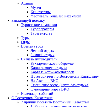
Афиша
Музеи
Кинотеатры
Фестиваль TourEast Kazakhstan
Запланируй поездку
Туристские компании
Туроператоры
Турагентства
Туры
Гиды
Времена года
Летний отдых
Зимний отдых
Скачать путеводители
Бухтарминское побережье
Карта зимнего отдыха
Карта г. Усть-Каменогорск
Путеводитель по Восточному Казахстану
На Авто по ВКО
Сибинские озера (карта баз отдыха)
Сувенирная карта ВКО
Календарь событий
О Восточном Казахстане
7 причин посетить Восточный Казахстан
1. Увидеть первозданную природу