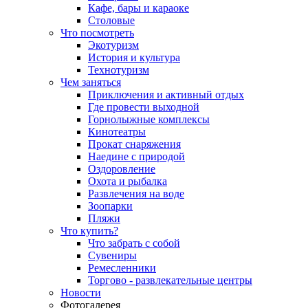
Кафе, бары и караоке
Столовые
Что посмотреть
Экотуризм
История и культура
Технотуризм
Чем заняться
Приключения и активный отдых
Где провести выходной
Горнолыжные комплексы
Кинотеатры
Прокат снаряжения
Наедине с природой
Оздоровление
Охота и рыбалка
Развлечения на воде
Зоопарки
Пляжи
Что купить?
Что забрать с собой
Сувениры
Ремесленники
Торгово - развлекательные центры
Новости
Фотогалерея