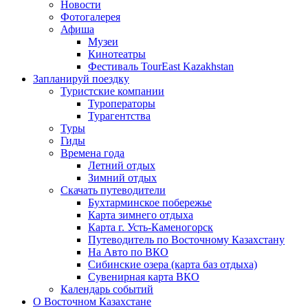
Новости
Фотогалерея
Афиша
Музеи
Кинотеатры
Фестиваль TourEast Kazakhstan
Запланируй поездку
Туристские компании
Туроператоры
Турагентства
Туры
Гиды
Времена года
Летний отдых
Зимний отдых
Скачать путеводители
Бухтарминское побережье
Карта зимнего отдыха
Карта г. Усть-Каменогорск
Путеводитель по Восточному Казахстану
На Авто по ВКО
Сибинские озера (карта баз отдыха)
Сувенирная карта ВКО
Календарь событий
О Восточном Казахстане