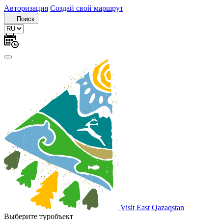
Авторизация
Создай свой маршрут
Поиск
Visit East Qazaqstan
Выберите туробъект