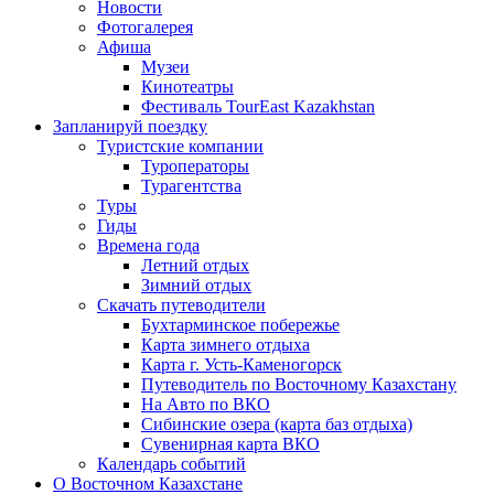
Новости
Фотогалерея
Афиша
Музеи
Кинотеатры
Фестиваль TourEast Kazakhstan
Запланируй поездку
Туристские компании
Туроператоры
Турагентства
Туры
Гиды
Времена года
Летний отдых
Зимний отдых
Скачать путеводители
Бухтарминское побережье
Карта зимнего отдыха
Карта г. Усть-Каменогорск
Путеводитель по Восточному Казахстану
На Авто по ВКО
Сибинские озера (карта баз отдыха)
Сувенирная карта ВКО
Календарь событий
О Восточном Казахстане