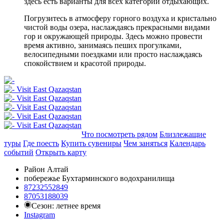
здесь есть варианты для всех категорий отдыхающих.
Погрузитесь в атмосферу горного воздуха и кристально
чистой воды озера, наслаждаясь прекрасными видами
гор и окружающей природы. Здесь можно провести
время активно, занимаясь пеших прогулками,
велосипедными поездками или просто наслаждаясь
спокойствием и красотой природы.
Добавить в маршрут
Что посмотреть рядом
Близлежащие
туры
Где поесть
Купить сувениры
Чем заняться
Календарь
событий
Открыть карту
Район Алтай
побережье Бухтарминского водохранилища
87232552849
87053188039
Сезон: летнее время
Instagram