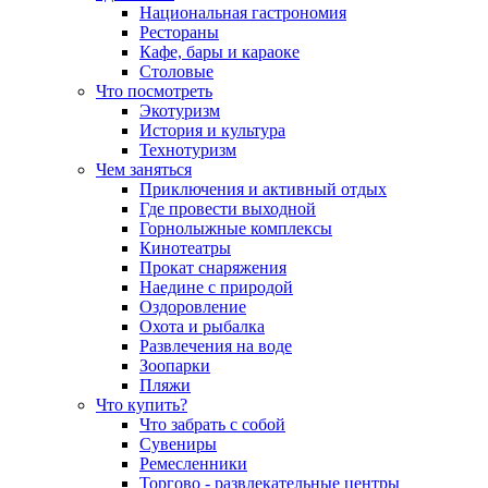
Национальная гастрономия
Рестораны
Кафе, бары и караоке
Столовые
Что посмотреть
Экотуризм
История и культура
Технотуризм
Чем заняться
Приключения и активный отдых
Где провести выходной
Горнолыжные комплексы
Кинотеатры
Прокат снаряжения
Наедине с природой
Оздоровление
Охота и рыбалка
Развлечения на воде
Зоопарки
Пляжи
Что купить?
Что забрать с собой
Сувениры
Ремесленники
Торгово - развлекательные центры