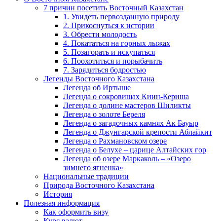
7 причин посетить Восточный Казахстан
1. Увидеть первозданную природу
2. Прикоснуться к истории
3. Обрести молодость
4. Покататься на горных лыжах
5. Позагорать и искупаться
6. Поохотиться и порыбачить
7. Зарядиться бодростью
Легенды Восточного Казахстана
Легенда об Иртыше
Легенда о сокровищах Киин-Кериша
Легенда о долине мастеров Шиликты
Легенда о золоте Береля
Легенда о загадочных камнях Ак Бауыр
Легенда о Джунгарской крепости Аблайкит
Легенда о Рахмановском озере
Легенда о Белухе – царице Алтайских гор
Легенда об озере Маркаколь – «Озеро
зимнего ягненка»
Национальные традиции
Природа Восточного Казахстана
История
Полезная информация
Как оформить визу
Курс валют