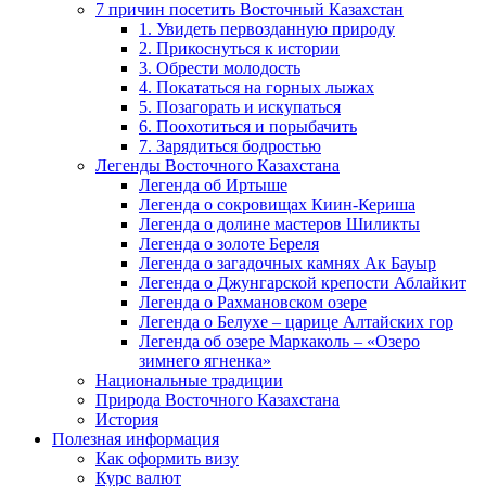
7 причин посетить Восточный Казахстан
1. Увидеть первозданную природу
2. Прикоснуться к истории
3. Обрести молодость
4. Покататься на горных лыжах
5. Позагорать и искупаться
6. Поохотиться и порыбачить
7. Зарядиться бодростью
Легенды Восточного Казахстана
Легенда об Иртыше
Легенда о сокровищах Киин-Кериша
Легенда о долине мастеров Шиликты
Легенда о золоте Береля
Легенда о загадочных камнях Ак Бауыр
Легенда о Джунгарской крепости Аблайкит
Легенда о Рахмановском озере
Легенда о Белухе – царице Алтайских гор
Легенда об озере Маркаколь – «Озеро
зимнего ягненка»
Национальные традиции
Природа Восточного Казахстана
История
Полезная информация
Как оформить визу
Курс валют