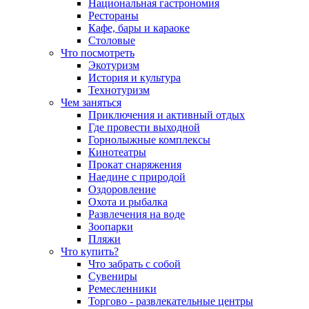
Национальная гастрономия
Рестораны
Кафе, бары и караоке
Столовые
Что посмотреть
Экотуризм
История и культура
Технотуризм
Чем заняться
Приключения и активный отдых
Где провести выходной
Горнолыжные комплексы
Кинотеатры
Прокат снаряжения
Наедине с природой
Оздоровление
Охота и рыбалка
Развлечения на воде
Зоопарки
Пляжи
Что купить?
Что забрать с собой
Сувениры
Ремесленники
Торгово - развлекательные центры