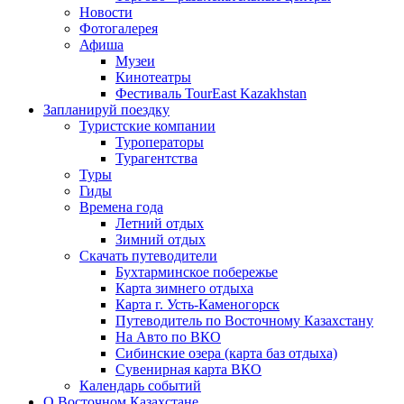
Новости
Фотогалерея
Афиша
Музеи
Кинотеатры
Фестиваль TourEast Kazakhstan
Запланируй поездку
Туристские компании
Туроператоры
Турагентства
Туры
Гиды
Времена года
Летний отдых
Зимний отдых
Скачать путеводители
Бухтарминское побережье
Карта зимнего отдыха
Карта г. Усть-Каменогорск
Путеводитель по Восточному Казахстану
На Авто по ВКО
Сибинские озера (карта баз отдыха)
Сувенирная карта ВКО
Календарь событий
О Восточном Казахстане