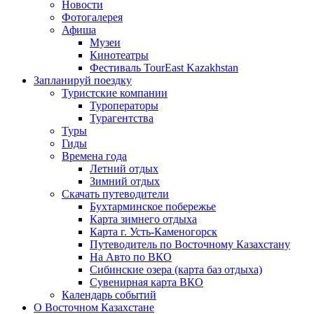
Новости
Фотогалерея
Афиша
Музеи
Кинотеатры
Фестиваль TourEast Kazakhstan
Запланируй поездку
Туристские компании
Туроператоры
Турагентства
Туры
Гиды
Времена года
Летний отдых
Зимний отдых
Скачать путеводители
Бухтарминское побережье
Карта зимнего отдыха
Карта г. Усть-Каменогорск
Путеводитель по Восточному Казахстану
На Авто по ВКО
Сибинские озера (карта баз отдыха)
Сувенирная карта ВКО
Календарь событий
О Восточном Казахстане