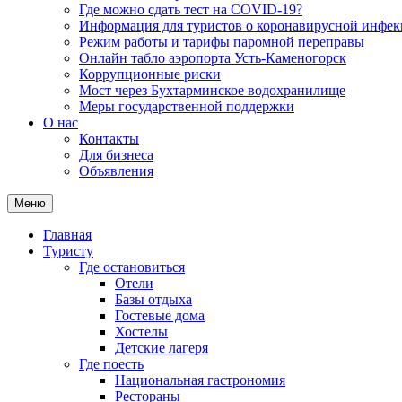
Где можно сдать тест на COVID-19?
Информация для туристов о коронавирусной инфе
Режим работы и тарифы паромной переправы
Онлайн табло аэропорта Усть-Каменогорск
Коррупционные риски
Мост через Бухтарминское водохранилище
Меры государственной поддержки
О нас
Контакты
Для бизнеса
Объявления
Меню
Главная
Туристу
Где остановиться
Отели
Базы отдыха
Гостевые дома
Хостелы
Детские лагеря
Где поесть
Национальная гастрономия
Рестораны