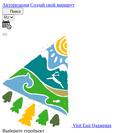
Авторизация
Создай свой маршрут
Поиск
Visit East Qazaqstan
Выберите туробъект