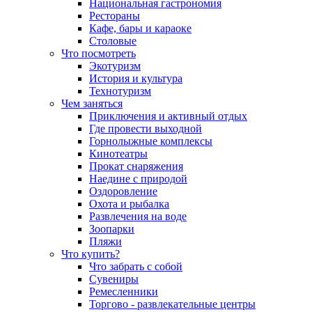
Национальная гастрономия
Рестораны
Кафе, бары и караоке
Столовые
Что посмотреть
Экотуризм
История и культура
Технотуризм
Чем заняться
Приключения и активный отдых
Где провести выходной
Горнолыжные комплексы
Кинотеатры
Прокат снаряжения
Наедине с природой
Оздоровление
Охота и рыбалка
Развлечения на воде
Зоопарки
Пляжи
Что купить?
Что забрать с собой
Сувениры
Ремесленники
Торгово - развлекательные центры