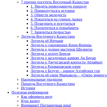
7 причин посетить Восточный Казахстан
1. Увидеть первозданную природу
2. Прикоснуться к истории
3. Обрести молодость
4. Покататься на горных лыжах
5. Позагорать и искупаться
6. Поохотиться и порыбачить
7. Зарядиться бодростью
Легенды Восточного Казахстана
Легенда об Иртыше
Легенда о сокровищах Киин-Кериша
Легенда о долине мастеров Шиликты
Легенда о золоте Береля
Легенда о загадочных камнях Ак Бауыр
Легенда о Джунгарской крепости Аблайкит
Легенда о Рахмановском озере
Легенда о Белухе – царице Алтайских гор
Легенда об озере Маркаколь – «Озеро зимнего
Национальные традиции
Природа Восточного Казахстана
История
Полезная информация
Как оформить визу
Курс валют
Внимание! Пограничная зона!