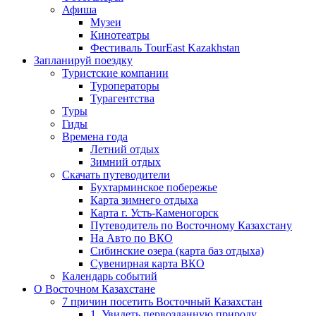
Афиша
Музеи
Кинотеатры
Фестиваль TourEast Kazakhstan
Запланируй поездку
Туристские компании
Туроператоры
Турагентства
Туры
Гиды
Времена года
Летний отдых
Зимний отдых
Скачать путеводители
Бухтарминское побережье
Карта зимнего отдыха
Карта г. Усть-Каменогорск
Путеводитель по Восточному Казахстану
На Авто по ВКО
Сибинские озера (карта баз отдыха)
Сувенирная карта ВКО
Календарь событий
О Восточном Казахстане
7 причин посетить Восточный Казахстан
1. Увидеть первозданную природу