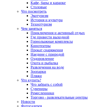
Кафе, бары и караоке
Столовые
Что посмотреть
Экотуризм
История и культура
Технотуризм
Чем заняться
Приключения и активный отдых
Где провести выходной
Горнолыжные комплексы
Кинотеатры
Прокат снаряжения
Наедине с природой
Оздоровление
Охота и рыбалка
Развлечения на воде
Зоопарки
Пляжи
Что купить?
Что забрать с собой
Сувениры
Ремесленники
Торгово - развлекательные центры
Новости
Фотогалерея