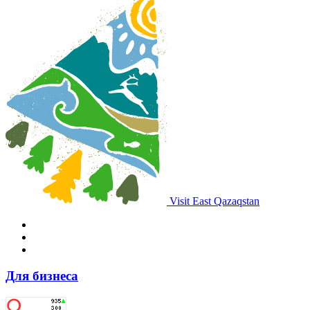
Visit East Qazaqstan
Для бизнеса