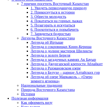
7 причин посетить Восточный Казахстан
1. Увидеть первозданную природу
2. Прикоснуться к истории
3. Обрести молодость
4. Покататься на горных лыжах
5. Позагорать и искупаться
6. Поохотиться и порыбачить
7. Зарядиться бодростью
Легенды Восточного Казахстана
Легенда об Иртыше
Легенда о сокровищах Киин-Кериша
Легенда о долине мастеров Шиликты
Легенда о золоте Береля
Легенда о загадочных камнях Ак Бауыр
Легенда о Джунгарской крепости Аблайкит
Легенда о Рахмановском озере
Легенда о Белухе – царице Алтайских гор
Легенда об озере Маркаколь – «Озеро
зимнего ягненка»
Национальные традиции
Природа Восточного Казахстана
История
Полезная информация
Как оформить визу
Курс валют