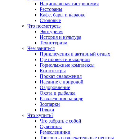
Национальная гастрономия
Рестораны
Кафе, бары и караоке
Столовые
Что посмотреть
Экотуризм
История и культура
Технотуризм
Чем заняться
Приключения и активный отдых
Где провести выходной
Горнолыжные комплексы
Кинотеатры
Прокат снаряжения
Наедине с природой
Оздоровление
Охота и рыбалка
Развлечения на воде
Зоопарки
Пляжи
Что купить?
Что забрать с собой
Сувениры
Ремесленники
Торгово - развлекательные центры