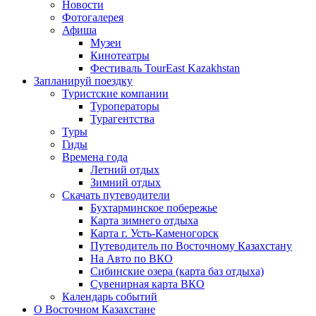
Новости
Фотогалерея
Афиша
Музеи
Кинотеатры
Фестиваль TourEast Kazakhstan
Запланируй поездку
Туристские компании
Туроператоры
Турагентства
Туры
Гиды
Времена года
Летний отдых
Зимний отдых
Скачать путеводители
Бухтарминское побережье
Карта зимнего отдыха
Карта г. Усть-Каменогорск
Путеводитель по Восточному Казахстану
На Авто по ВКО
Сибинские озера (карта баз отдыха)
Сувенирная карта ВКО
Календарь событий
О Восточном Казахстане