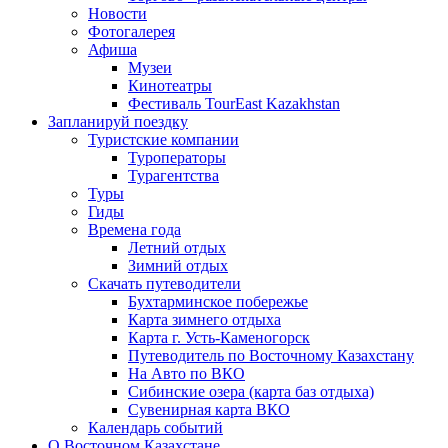
Новости
Фотогалерея
Афиша
Музеи
Кинотеатры
Фестиваль TourEast Kazakhstan
Запланируй поездку
Туристские компании
Туроператоры
Турагентства
Туры
Гиды
Времена года
Летний отдых
Зимний отдых
Скачать путеводители
Бухтарминское побережье
Карта зимнего отдыха
Карта г. Усть-Каменогорск
Путеводитель по Восточному Казахстану
На Авто по ВКО
Сибинские озера (карта баз отдыха)
Сувенирная карта ВКО
Календарь событий
О Восточном Казахстане