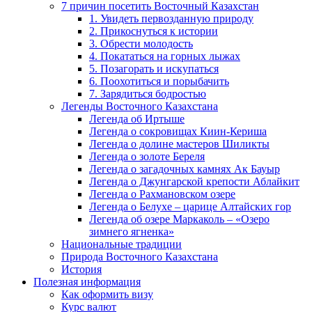
7 причин посетить Восточный Казахстан
1. Увидеть первозданную природу
2. Прикоснуться к истории
3. Обрести молодость
4. Покататься на горных лыжах
5. Позагорать и искупаться
6. Поохотиться и порыбачить
7. Зарядиться бодростью
Легенды Восточного Казахстана
Легенда об Иртыше
Легенда о сокровищах Киин-Кериша
Легенда о долине мастеров Шиликты
Легенда о золоте Береля
Легенда о загадочных камнях Ак Бауыр
Легенда о Джунгарской крепости Аблайкит
Легенда о Рахмановском озере
Легенда о Белухе – царице Алтайских гор
Легенда об озере Маркаколь – «Озеро
зимнего ягненка»
Национальные традиции
Природа Восточного Казахстана
История
Полезная информация
Как оформить визу
Курс валют