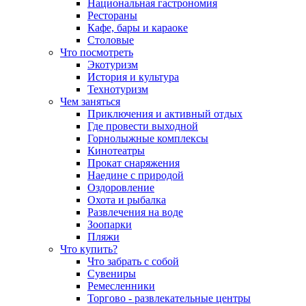
Национальная гастрономия
Рестораны
Кафе, бары и караоке
Столовые
Что посмотреть
Экотуризм
История и культура
Технотуризм
Чем заняться
Приключения и активный отдых
Где провести выходной
Горнолыжные комплексы
Кинотеатры
Прокат снаряжения
Наедине с природой
Оздоровление
Охота и рыбалка
Развлечения на воде
Зоопарки
Пляжи
Что купить?
Что забрать с собой
Сувениры
Ремесленники
Торгово - развлекательные центры