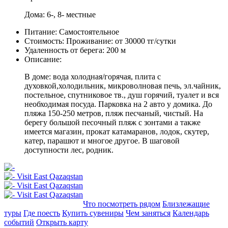
Дома: 6-, 8- местные
Питание:
Самостоятельное
Стоимость:
Проживание: от 30000 тг/сутки
Удаленность от берега:
200 м
Описание:
В доме: вода холодная/горячая, плита с
духовкой,холодильник, микроволновая печь, эл.чайник,
постельное, спутниковое тв., душ горячий, туалет и вся
необходимая посуда. Парковка на 2 авто у домика. До
пляжа 150-250 метров, пляж песчаный, чистый. На
берегу большой песочный пляж с зонтами а также
имеется магазин, прокат катамаранов, лодок, скутер,
катер, парашют и многое другое. В шаговой
доступности лес, родник.
Добавить в маршрут
Что посмотреть рядом
Близлежащие
туры
Где поесть
Купить сувениры
Чем заняться
Календарь
событий
Открыть карту