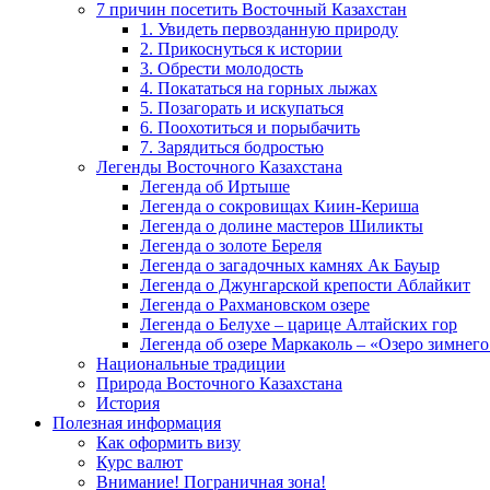
7 причин посетить Восточный Казахстан
1. Увидеть первозданную природу
2. Прикоснуться к истории
3. Обрести молодость
4. Покататься на горных лыжах
5. Позагорать и искупаться
6. Поохотиться и порыбачить
7. Зарядиться бодростью
Легенды Восточного Казахстана
Легенда об Иртыше
Легенда о сокровищах Киин-Кериша
Легенда о долине мастеров Шиликты
Легенда о золоте Береля
Легенда о загадочных камнях Ак Бауыр
Легенда о Джунгарской крепости Аблайкит
Легенда о Рахмановском озере
Легенда о Белухе – царице Алтайских гор
Легенда об озере Маркаколь – «Озеро зимнего
Национальные традиции
Природа Восточного Казахстана
История
Полезная информация
Как оформить визу
Курс валют
Внимание! Пограничная зона!