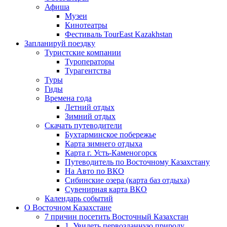
Афиша
Музеи
Кинотеатры
Фестиваль TourEast Kazakhstan
Запланируй поездку
Туристские компании
Туроператоры
Турагентства
Туры
Гиды
Времена года
Летний отдых
Зимний отдых
Скачать путеводители
Бухтарминское побережье
Карта зимнего отдыха
Карта г. Усть-Каменогорск
Путеводитель по Восточному Казахстану
На Авто по ВКО
Сибинские озера (карта баз отдыха)
Сувенирная карта ВКО
Календарь событий
О Восточном Казахстане
7 причин посетить Восточный Казахстан
1. Увидеть первозданную природу