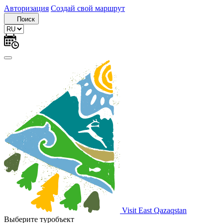
Авторизация
Создай свой маршрут
Поиск
Visit East Qazaqstan
Выберите туробъект