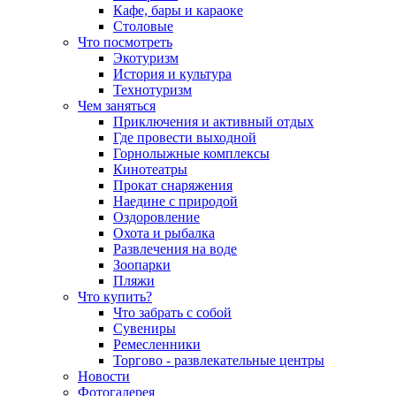
Кафе, бары и караоке
Столовые
Что посмотреть
Экотуризм
История и культура
Технотуризм
Чем заняться
Приключения и активный отдых
Где провести выходной
Горнолыжные комплексы
Кинотеатры
Прокат снаряжения
Наедине с природой
Оздоровление
Охота и рыбалка
Развлечения на воде
Зоопарки
Пляжи
Что купить?
Что забрать с собой
Сувениры
Ремесленники
Торгово - развлекательные центры
Новости
Фотогалерея