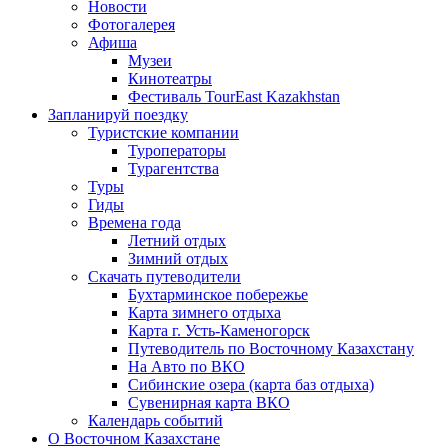
Новости
Фотогалерея
Афиша
Музеи
Кинотеатры
Фестиваль TourEast Kazakhstan
Запланируй поездку
Туристские компании
Туроператоры
Турагентства
Туры
Гиды
Времена года
Летний отдых
Зимний отдых
Скачать путеводители
Бухтарминское побережье
Карта зимнего отдыха
Карта г. Усть-Каменогорск
Путеводитель по Восточному Казахстану
На Авто по ВКО
Сибинские озера (карта баз отдыха)
Сувенирная карта ВКО
Календарь событий
О Восточном Казахстане