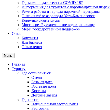
Где можно сдать тест на COVID-19?
Информация для туристов о коронавирусной инфе
Режим работы и тарифы паромной переправы
Онлайн табло аэропорта Усть-Каменогорск
Коррупционные риски
Мост через Бухтарминское водохранилище
Меры государственной поддержки
О нас
Контакты
Для бизнеса
Объявления
Меню
Главная
Туристу
Где остановиться
Отели
Базы отдыха
Гостевые дома
Хостелы
Детские лагеря
Где поесть
Национальная гастрономия
Рестораны