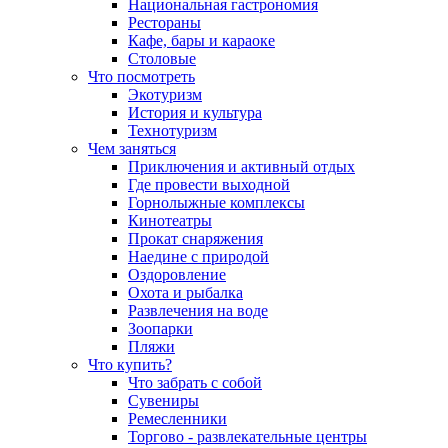
Национальная гастрономия
Рестораны
Кафе, бары и караоке
Столовые
Что посмотреть
Экотуризм
История и культура
Технотуризм
Чем заняться
Приключения и активный отдых
Где провести выходной
Горнолыжные комплексы
Кинотеатры
Прокат снаряжения
Наедине с природой
Оздоровление
Охота и рыбалка
Развлечения на воде
Зоопарки
Пляжи
Что купить?
Что забрать с собой
Сувениры
Ремесленники
Торгово - развлекательные центры