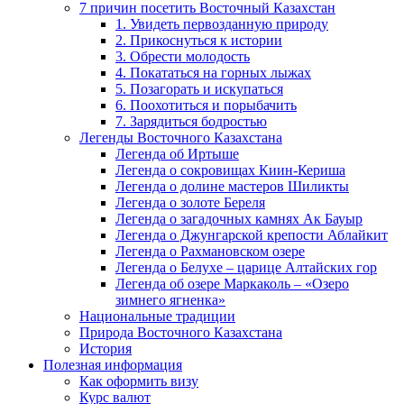
7 причин посетить Восточный Казахстан
1. Увидеть первозданную природу
2. Прикоснуться к истории
3. Обрести молодость
4. Покататься на горных лыжах
5. Позагорать и искупаться
6. Поохотиться и порыбачить
7. Зарядиться бодростью
Легенды Восточного Казахстана
Легенда об Иртыше
Легенда о сокровищах Киин-Кериша
Легенда о долине мастеров Шиликты
Легенда о золоте Береля
Легенда о загадочных камнях Ак Бауыр
Легенда о Джунгарской крепости Аблайкит
Легенда о Рахмановском озере
Легенда о Белухе – царице Алтайских гор
Легенда об озере Маркаколь – «Озеро
зимнего ягненка»
Национальные традиции
Природа Восточного Казахстана
История
Полезная информация
Как оформить визу
Курс валют