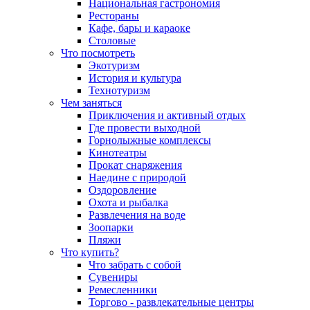
Национальная гастрономия
Рестораны
Кафе, бары и караоке
Столовые
Что посмотреть
Экотуризм
История и культура
Технотуризм
Чем заняться
Приключения и активный отдых
Где провести выходной
Горнолыжные комплексы
Кинотеатры
Прокат снаряжения
Наедине с природой
Оздоровление
Охота и рыбалка
Развлечения на воде
Зоопарки
Пляжи
Что купить?
Что забрать с собой
Сувениры
Ремесленники
Торгово - развлекательные центры