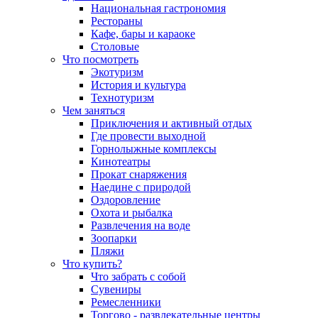
Национальная гастрономия
Рестораны
Кафе, бары и караоке
Столовые
Что посмотреть
Экотуризм
История и культура
Технотуризм
Чем заняться
Приключения и активный отдых
Где провести выходной
Горнолыжные комплексы
Кинотеатры
Прокат снаряжения
Наедине с природой
Оздоровление
Охота и рыбалка
Развлечения на воде
Зоопарки
Пляжи
Что купить?
Что забрать с собой
Сувениры
Ремесленники
Торгово - развлекательные центры