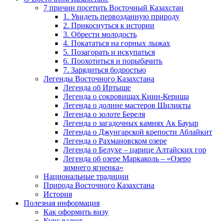
7 причин посетить Восточный Казахстан
1. Увидеть первозданную природу
2. Прикоснуться к истории
3. Обрести молодость
4. Покататься на горных лыжах
5. Позагорать и искупаться
6. Поохотиться и порыбачить
7. Зарядиться бодростью
Легенды Восточного Казахстана
Легенда об Иртыше
Легенда о сокровищах Киин-Кериша
Легенда о долине мастеров Шиликты
Легенда о золоте Береля
Легенда о загадочных камнях Ак Бауыр
Легенда о Джунгарской крепости Аблайкит
Легенда о Рахмановском озере
Легенда о Белухе – царице Алтайских гор
Легенда об озере Маркаколь – «Озеро
зимнего ягненка»
Национальные традиции
Природа Восточного Казахстана
История
Полезная информация
Как оформить визу
Курс валют