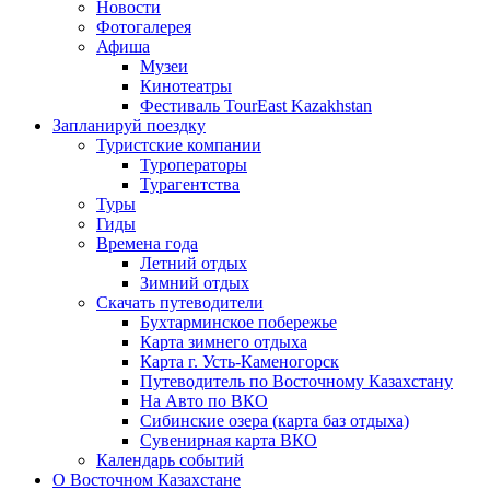
Новости
Фотогалерея
Афиша
Музеи
Кинотеатры
Фестиваль TourEast Kazakhstan
Запланируй поездку
Туристские компании
Туроператоры
Турагентства
Туры
Гиды
Времена года
Летний отдых
Зимний отдых
Скачать путеводители
Бухтарминское побережье
Карта зимнего отдыха
Карта г. Усть-Каменогорск
Путеводитель по Восточному Казахстану
На Авто по ВКО
Сибинские озера (карта баз отдыха)
Сувенирная карта ВКО
Календарь событий
О Восточном Казахстане