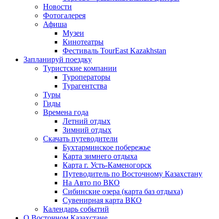
Новости
Фотогалерея
Афиша
Музеи
Кинотеатры
Фестиваль TourEast Kazakhstan
Запланируй поездку
Туристские компании
Туроператоры
Турагентства
Туры
Гиды
Времена года
Летний отдых
Зимний отдых
Скачать путеводители
Бухтарминское побережье
Карта зимнего отдыха
Карта г. Усть-Каменогорск
Путеводитель по Восточному Казахстану
На Авто по ВКО
Сибинские озера (карта баз отдыха)
Сувенирная карта ВКО
Календарь событий
О Восточном Казахстане