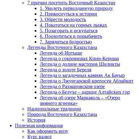
7 причин посетить Восточный Казахстан
1. Увидеть первозданную природу
2. Прикоснуться к истории
3. Обрести молодость
4. Покататься на горных лыжах
5. Позагорать и искупаться
6. Поохотиться и порыбачить
7. Зарядиться бодростью
Легенды Восточного Казахстана
Легенда об Иртыше
Легенда о сокровищах Киин-Кериша
Легенда о долине мастеров Шиликты
Легенда о золоте Береля
Легенда о загадочных камнях Ак Бауыр
Легенда о Джунгарской крепости Аблайкит
Легенда о Рахмановском озере
Легенда о Белухе – царице Алтайских гор
Легенда об озере Маркаколь – «Озеро
зимнего ягненка»
Национальные традиции
Природа Восточного Казахстана
История
Полезная информация
Как оформить визу
Курс валют