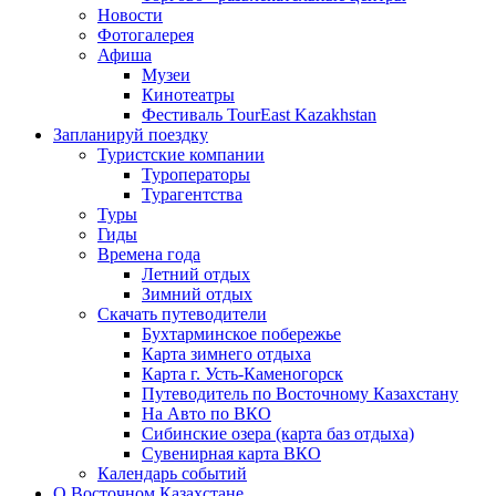
Новости
Фотогалерея
Афиша
Музеи
Кинотеатры
Фестиваль TourEast Kazakhstan
Запланируй поездку
Туристские компании
Туроператоры
Турагентства
Туры
Гиды
Времена года
Летний отдых
Зимний отдых
Скачать путеводители
Бухтарминское побережье
Карта зимнего отдыха
Карта г. Усть-Каменогорск
Путеводитель по Восточному Казахстану
На Авто по ВКО
Сибинские озера (карта баз отдыха)
Сувенирная карта ВКО
Календарь событий
О Восточном Казахстане