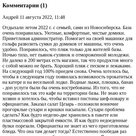
Комментарии (1)
Андрей
11 августа 2022, 11:48
Отдыхали летом 2022 г. с семьей, сами из Новосибирска. База
очень понравилась. Уютные, комфортные, чистые домики.
Приветливая администратор. Помогает на своей машинке для
гольфа развозить сумки до домиков от машины, что очень
удобно. Понравилось, что пляж только для жителей базы.
Ночью тихо, нет пьянок-гулянок и отмороженной молодежи.
Не далеко в 200 метрах есть магазин, так что продуктов много
с собой можно не брать. Хороший пляж с песком и лежаками.
На следующий год 100% приедем снова. Очень хотелось бы,
чтобы в следующем году появилась возможность прокатиться
на катере и на весельной лодке. Водные лыжи, плюшка, банан
- доп услуги были бы очень востребованы. Из того, что не
понравилось так это кафе на территории базы. Не знаю кто
хозяин и хотелось бы, чтобы вставил пистоны шеф-повару и
официантам. Заказал салат Цезарь - положили вонючие
прогорклые сухари и крошки насыпали. Сухари проблема
сделать? Ккк будто неделю-две хранились в пакете или
пластмассовой закрытой емкости. И как будто недоеденные
булки порезали. Официантка не знает из чего приготовлены
блюда. Что она там делает тогда? Естественно пообедав раз