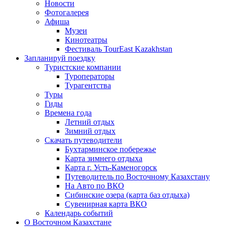
Новости
Фотогалерея
Афиша
Музеи
Кинотеатры
Фестиваль TourEast Kazakhstan
Запланируй поездку
Туристские компании
Туроператоры
Турагентства
Туры
Гиды
Времена года
Летний отдых
Зимний отдых
Скачать путеводители
Бухтарминское побережье
Карта зимнего отдыха
Карта г. Усть-Каменогорск
Путеводитель по Восточному Казахстану
На Авто по ВКО
Сибинские озера (карта баз отдыха)
Сувенирная карта ВКО
Календарь событий
О Восточном Казахстане