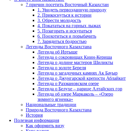
7 причин посетить Восточный Казахстан
1. Увидеть первозданную природу
2. Прикоснуться к истории
3. Обрести молодость
4. Покататься на горных лыжах
5. Позагорать и искупаться
6. Поохотиться и порыбачить
7. Зарядиться бодростью
Легенды Восточного Казахстана
Легенда об Иртыше
Легенда о сокровищах Киин-Кериша
Легенда о долине мастеров Шиликты
Легенда о золоте Береля
Легенда о загадочных камнях Ак Бауыр
Легенда о Джунгарской крепости Аблайкит
Легенда о Рахмановском озере
Легенда о Белухе – царице Алтайских гор
Легенда об озере Маркаколь – «Озеро
зимнего ягненка»
Национальные традиции
Природа Восточного Казахстана
История
Полезная информация
Как оформить визу
Курс валют