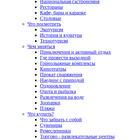
Национальная гастрономия
Рестораны
Кафе, бары и караоке
Столовые
Что посмотреть
Экотуризм
История и культура
Технотуризм
Чем заняться
Приключения и активный отдых
Где провести выходной
Горнолыжные комплексы
Кинотеатры
Прокат снаряжения
Наедине с природой
Оздоровление
Охота и рыбалка
Развлечения на воде
Зоопарки
Пляжи
Что купить?
Что забрать с собой
Сувениры
Ремесленники
Торгово - развлекательные центры