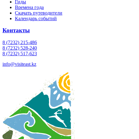
Гиды
Времена года
Скачать путеводители
Календарь событий
Контакты
8 (7232) 215-486
8 (7232) 528-240
8 (7232) 517-623
info@visiteast.kz