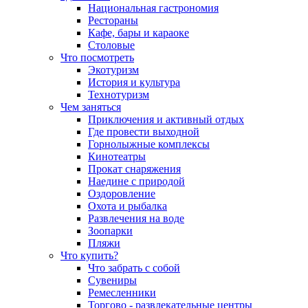
Национальная гастрономия
Рестораны
Кафе, бары и караоке
Столовые
Что посмотреть
Экотуризм
История и культура
Технотуризм
Чем заняться
Приключения и активный отдых
Где провести выходной
Горнолыжные комплексы
Кинотеатры
Прокат снаряжения
Наедине с природой
Оздоровление
Охота и рыбалка
Развлечения на воде
Зоопарки
Пляжи
Что купить?
Что забрать с собой
Сувениры
Ремесленники
Торгово - развлекательные центры