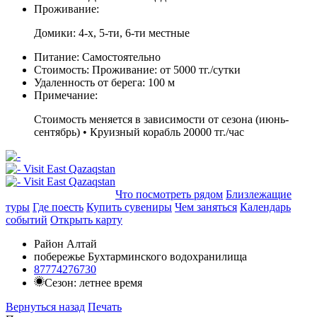
Проживание:
Домики: 4-х, 5-ти, 6-ти местные
Питание:
Самостоятельно
Стоимость:
Проживание: от 5000 тг./сутки
Удаленность от берега:
100 м
Примечание:
Стоимость меняется в зависимости от сезона (июнь-
сентябрь) • Круизный корабль 20000 тг./час
Добавить в маршрут
Что посмотреть рядом
Близлежащие
туры
Где поесть
Купить сувениры
Чем заняться
Календарь
событий
Открыть карту
Район Алтай
побережье Бухтарминского водохранилища
87774276730
Сезон: летнее время
Вернуться назад
Печать