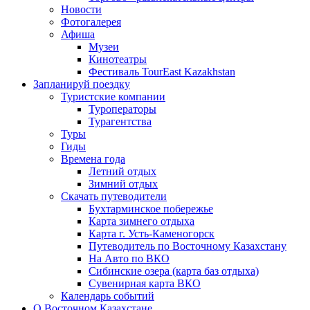
Новости
Фотогалерея
Афиша
Музеи
Кинотеатры
Фестиваль TourEast Kazakhstan
Запланируй поездку
Туристские компании
Туроператоры
Турагентства
Туры
Гиды
Времена года
Летний отдых
Зимний отдых
Скачать путеводители
Бухтарминское побережье
Карта зимнего отдыха
Карта г. Усть-Каменогорск
Путеводитель по Восточному Казахстану
На Авто по ВКО
Сибинские озера (карта баз отдыха)
Сувенирная карта ВКО
Календарь событий
О Восточном Казахстане