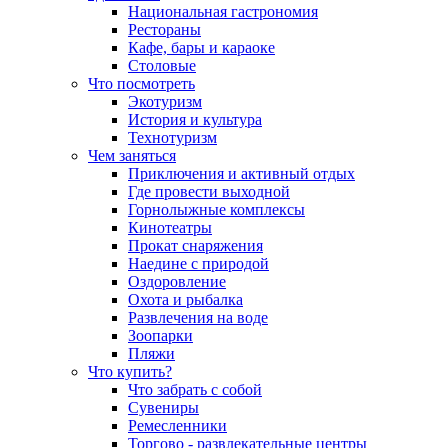
Национальная гастрономия
Рестораны
Кафе, бары и караоке
Столовые
Что посмотреть
Экотуризм
История и культура
Технотуризм
Чем заняться
Приключения и активный отдых
Где провести выходной
Горнолыжные комплексы
Кинотеатры
Прокат снаряжения
Наедине с природой
Оздоровление
Охота и рыбалка
Развлечения на воде
Зоопарки
Пляжи
Что купить?
Что забрать с собой
Сувениры
Ремесленники
Торгово - развлекательные центры