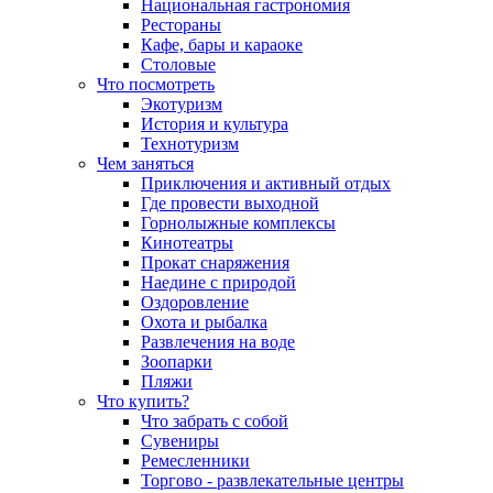
Национальная гастрономия
Рестораны
Кафе, бары и караоке
Столовые
Что посмотреть
Экотуризм
История и культура
Технотуризм
Чем заняться
Приключения и активный отдых
Где провести выходной
Горнолыжные комплексы
Кинотеатры
Прокат снаряжения
Наедине с природой
Оздоровление
Охота и рыбалка
Развлечения на воде
Зоопарки
Пляжи
Что купить?
Что забрать с собой
Сувениры
Ремесленники
Торгово - развлекательные центры