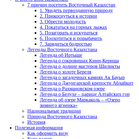
7 причин посетить Восточный Казахстан
1. Увидеть первозданную природу
2. Прикоснуться к истории
3. Обрести молодость
4. Покататься на горных лыжах
5. Позагорать и искупаться
6. Поохотиться и порыбачить
7. Зарядиться бодростью
Легенды Восточного Казахстана
Легенда об Иртыше
Легенда о сокровищах Киин-Кериша
Легенда о долине мастеров Шиликты
Легенда о золоте Береля
Легенда о загадочных камнях Ак Бауыр
Легенда о Джунгарской крепости Аблайкит
Легенда о Рахмановском озере
Легенда о Белухе – царице Алтайских гор
Легенда об озере Маркаколь – «Озеро
зимнего ягненка»
Национальные традиции
Природа Восточного Казахстана
История
Полезная информация
Как оформить визу
Курс валют