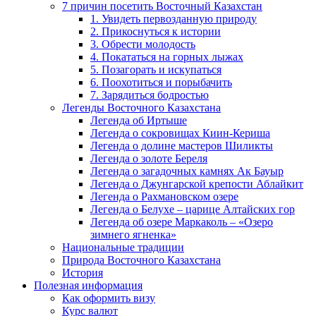
7 причин посетить Восточный Казахстан
1. Увидеть первозданную природу
2. Прикоснуться к истории
3. Обрести молодость
4. Покататься на горных лыжах
5. Позагорать и искупаться
6. Поохотиться и порыбачить
7. Зарядиться бодростью
Легенды Восточного Казахстана
Легенда об Иртыше
Легенда о сокровищах Киин-Кериша
Легенда о долине мастеров Шиликты
Легенда о золоте Береля
Легенда о загадочных камнях Ак Бауыр
Легенда о Джунгарской крепости Аблайкит
Легенда о Рахмановском озере
Легенда о Белухе – царице Алтайских гор
Легенда об озере Маркаколь – «Озеро
зимнего ягненка»
Национальные традиции
Природа Восточного Казахстана
История
Полезная информация
Как оформить визу
Курс валют