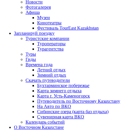
Новости
Фотогалерея
Афиша
Музеи
Кинотеатры
Фестиваль TourEast Kazakhstan
Запланируй поездку
Туристские компании
Туроператоры
Турагентства
Туры
Гиды
Времена года
Летний отдых
Зимний отдых
Скачать путеводители
Бухтарминское побережье
Карта зимнего отдыха
Карта г. Усть-Каменогорск
Путеводитель по Восточному Казахстану
На Авто по ВКО
Сибинские озера (карта баз отдыха)
Сувенирная карта ВКО
Календарь событий
О Восточном Казахстане