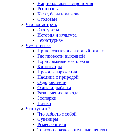
Национальная гастрономия
Рестораны
Кафе, бары и караоке
Столовые
Что посмотреть
Экотуризм
История и культура
Технотуризм
Чем заняться
Приключения и активный отдых
Где провести выходной
Горнолыжные комплексы
Кинотеатры
Прокат снаряжения
Наедине с природой
Оздоровление
Охота и рыбалка
Развлечения на воде
Зоопарки
Пляжи
Что купить?
Что забрать с собой
Сувениры
Ремесленники
Торгово - развлекательные центры