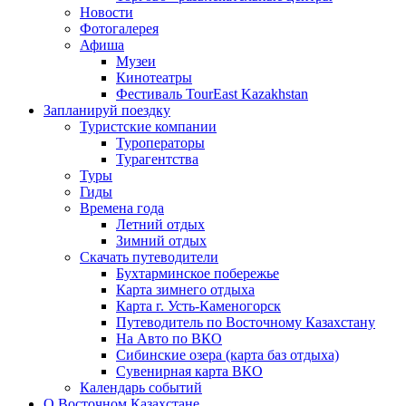
Новости
Фотогалерея
Афиша
Музеи
Кинотеатры
Фестиваль TourEast Kazakhstan
Запланируй поездку
Туристские компании
Туроператоры
Турагентства
Туры
Гиды
Времена года
Летний отдых
Зимний отдых
Скачать путеводители
Бухтарминское побережье
Карта зимнего отдыха
Карта г. Усть-Каменогорск
Путеводитель по Восточному Казахстану
На Авто по ВКО
Сибинские озера (карта баз отдыха)
Сувенирная карта ВКО
Календарь событий
О Восточном Казахстане