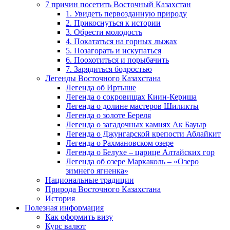
7 причин посетить Восточный Казахстан
1. Увидеть первозданную природу
2. Прикоснуться к истории
3. Обрести молодость
4. Покататься на горных лыжах
5. Позагорать и искупаться
6. Поохотиться и порыбачить
7. Зарядиться бодростью
Легенды Восточного Казахстана
Легенда об Иртыше
Легенда о сокровищах Киин-Кериша
Легенда о долине мастеров Шиликты
Легенда о золоте Береля
Легенда о загадочных камнях Ак Бауыр
Легенда о Джунгарской крепости Аблайкит
Легенда о Рахмановском озере
Легенда о Белухе – царице Алтайских гор
Легенда об озере Маркаколь – «Озеро
зимнего ягненка»
Национальные традиции
Природа Восточного Казахстана
История
Полезная информация
Как оформить визу
Курс валют