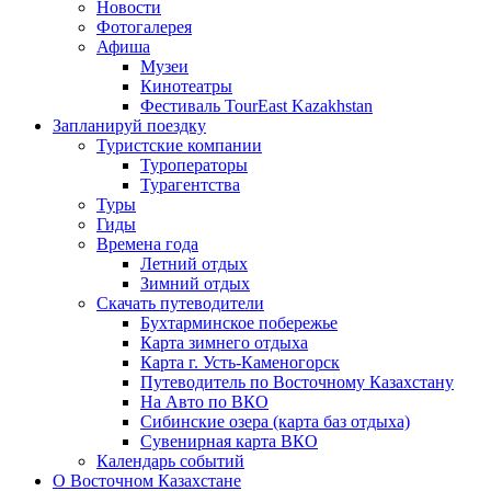
Новости
Фотогалерея
Афиша
Музеи
Кинотеатры
Фестиваль TourEast Kazakhstan
Запланируй поездку
Туристские компании
Туроператоры
Турагентства
Туры
Гиды
Времена года
Летний отдых
Зимний отдых
Скачать путеводители
Бухтарминское побережье
Карта зимнего отдыха
Карта г. Усть-Каменогорск
Путеводитель по Восточному Казахстану
На Авто по ВКО
Сибинские озера (карта баз отдыха)
Сувенирная карта ВКО
Календарь событий
О Восточном Казахстане