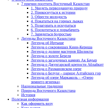
7 причин посетить Восточный Казахстан
1. Увидеть первозданную природу
2. Прикоснуться к истории
3. Обрести молодость
4. Покататься на горных лыжах
5. Позагорать и искупаться
6. Поохотиться и порыбачить
7. Зарядиться бодростью
Легенды Восточного Казахстана
Легенда об Иртыше
Легенда о сокровищах Киин-Кериша
Легенда о долине мастеров Шиликты
Легенда о золоте Береля
Легенда о загадочных камнях Ак Бауыр
Легенда о Джунгарской крепости Аблайкит
Легенда о Рахмановском озере
Легенда о Белухе – царице Алтайских гор
Легенда об озере Маркаколь – «Озеро
зимнего ягненка»
Национальные традиции
Природа Восточного Казахстана
История
Полезная информация
Как оформить визу
Курс валют