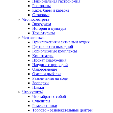
Национальная гастрономия
Рестораны
Кафе, бары и караоке
Столовые
Что посмотреть
Экотуризм
История и культура
Технотуризм
Чем заняться
Приключения и активный отдых
Где провести выходной
Горнолыжные комплексы
Кинотеатры
Прокат снаряжения
Наедине с природой
Оздоровление
Охота и рыбалка
Развлечения на воде
Зоопарки
Пляжи
Что купить?
Что забрать с собой
Сувениры
Ремесленники
Торгово - развлекательные центры