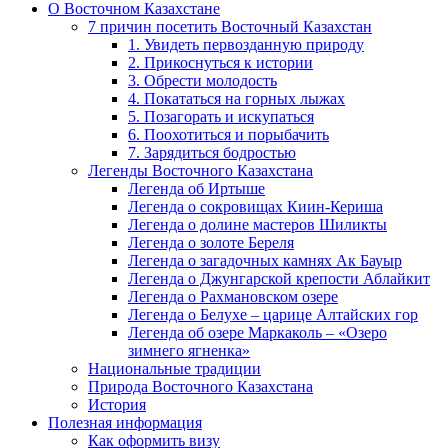
О Восточном Казахстане
7 причин посетить Восточный Казахстан
1. Увидеть первозданную природу
2. Прикоснуться к истории
3. Обрести молодость
4. Покататься на горных лыжах
5. Позагорать и искупаться
6. Поохотиться и порыбачить
7. Зарядиться бодростью
Легенды Восточного Казахстана
Легенда об Иртыше
Легенда о сокровищах Киин-Кериша
Легенда о долине мастеров Шиликты
Легенда о золоте Береля
Легенда о загадочных камнях Ак Бауыр
Легенда о Джунгарской крепости Аблайкит
Легенда о Рахмановском озере
Легенда о Белухе – царице Алтайских гор
Легенда об озере Маркаколь – «Озеро
зимнего ягненка»
Национальные традиции
Природа Восточного Казахстана
История
Полезная информация
Как оформить визу