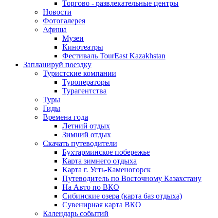
Торгово - развлекательные центры
Новости
Фотогалерея
Афиша
Музеи
Кинотеатры
Фестиваль TourEast Kazakhstan
Запланируй поездку
Туристские компании
Туроператоры
Турагентства
Туры
Гиды
Времена года
Летний отдых
Зимний отдых
Скачать путеводители
Бухтарминское побережье
Карта зимнего отдыха
Карта г. Усть-Каменогорск
Путеводитель по Восточному Казахстану
На Авто по ВКО
Сибинские озера (карта баз отдыха)
Сувенирная карта ВКО
Календарь событий