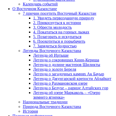
Календарь событий
О Восточном Казахстане
7 причин посетить Восточный Казахстан
1. Увидеть первозданную природу
2. Прикоснуться к истории
3. Обрести молодость
4. Покататься на горных лыжах
5. Позагорать и искупаться
6. Поохотиться и порыбачить
7. Зарядиться бодростью
Легенды Восточного Казахстана
Легенда об Иртыше
Легенда о сокровищах Киин-Кериша
Легенда о долине мастеров Шиликты
Легенда о золоте Береля
Легенда о загадочных камнях Ак Бауыр
Легенда о Джунгарской крепости Аблайкит
Легенда о Рахмановском озере
Легенда о Белухе – царице Алтайских гор
Легенда об озере Маркаколь – «Озеро
зимнего ягненка»
Национальные традиции
Природа Восточного Казахстана
История
Полезная информация