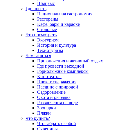
Шыңғыс
Где поесть
Национальная гастрономия
Рестораны
Кафе, бары и караоке
Столовые
Что посмотреть
Экотуризм
История и культура
Технотуризм
Чем заняться
Приключения и активный отдых
Где провести выходной
Горнолыжные комплексы
Кинотеатры
Прокат снаряжения
Наедине с природой
Оздоровление
Охота и рыбалка
Развлечения на воде
Зоопарки
Пляжи
Что купить?
Что забрать с собой
Сувениры