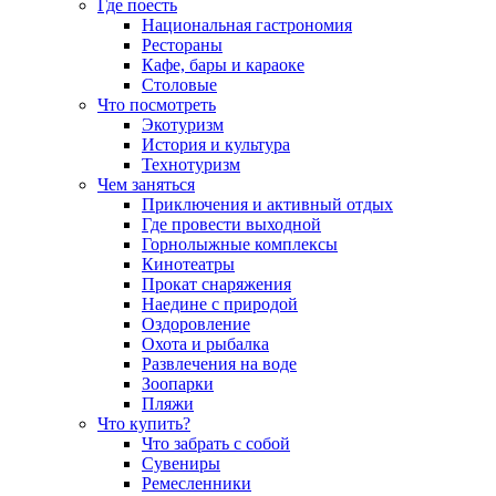
Где поесть
Национальная гастрономия
Рестораны
Кафе, бары и караоке
Столовые
Что посмотреть
Экотуризм
История и культура
Технотуризм
Чем заняться
Приключения и активный отдых
Где провести выходной
Горнолыжные комплексы
Кинотеатры
Прокат снаряжения
Наедине с природой
Оздоровление
Охота и рыбалка
Развлечения на воде
Зоопарки
Пляжи
Что купить?
Что забрать с собой
Сувениры
Ремесленники