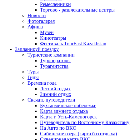
Ремесленники
Торгово - развлекательные центры
Новости
Фотогалерея
Афиша
Музеи
Кинотеатры
Фестиваль TourEast Kazakhstan
Запланируй поездку
Туристские компании
Туроператоры
Турагентства
Туры
Гиды
Времена года
Летний отдых
Зимний отдых
Скачать путеводители
Бухтарминское побережье
Карта зимнего отдыха
Карта г. Усть-Каменогорск
Путеводитель по Восточному Казахстану
На Авто по ВКО
Сибинские озера (карта баз отдыха)
Сувенирная карта ВКО