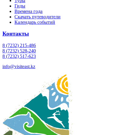
Туры
Гиды
Времена года
Скачать путеводители
Календарь событий
Контакты
8 (7232) 215-486
8 (7232) 528-240
8 (7232) 517-623
info@visiteast.kz