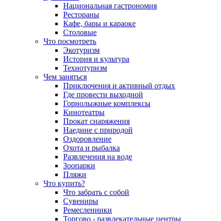
Национальная гастрономия
Рестораны
Кафе, бары и караоке
Столовые
Что посмотреть
Экотуризм
История и культура
Технотуризм
Чем заняться
Приключения и активный отдых
Где провести выходной
Горнолыжные комплексы
Кинотеатры
Прокат снаряжения
Наедине с природой
Оздоровление
Охота и рыбалка
Развлечения на воде
Зоопарки
Пляжи
Что купить?
Что забрать с собой
Сувениры
Ремесленники
Торгово - развлекательные центры