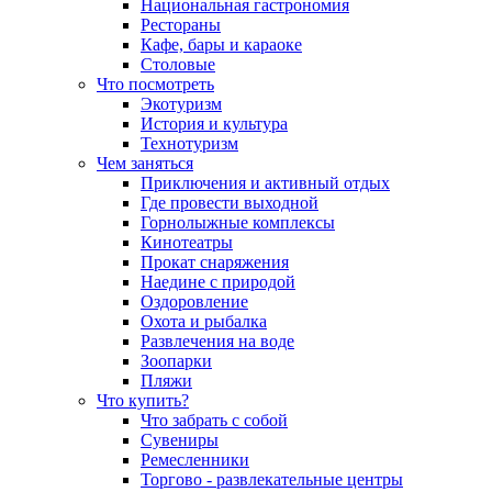
Национальная гастрономия
Рестораны
Кафе, бары и караоке
Столовые
Что посмотреть
Экотуризм
История и культура
Технотуризм
Чем заняться
Приключения и активный отдых
Где провести выходной
Горнолыжные комплексы
Кинотеатры
Прокат снаряжения
Наедине с природой
Оздоровление
Охота и рыбалка
Развлечения на воде
Зоопарки
Пляжи
Что купить?
Что забрать с собой
Сувениры
Ремесленники
Торгово - развлекательные центры