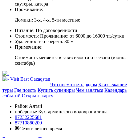
скутеры, катера
Проживание:
Домики: 3-х, 4-х, 5-ти местные
Питание:
По договоренности
Стоимость:
Проживание: от 6000 до 16000 тг./сутки
Удаленность от берега:
30 м
Примечание:
Стоимость меняется в зависимости от сезона (июнь-
сентябрь)
Добавить в маршрут
Что посмотреть рядом
Близлежащие
туры
Где поесть
Купить сувениры
Чем заняться
Календарь
событий
Открыть карту
Район Алтай
побережье Бухтарминского водохранилища
87232225681
87710860200
Сезон: летнее время