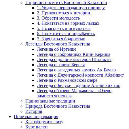
7 причин посетить Восточный Казахстан
1. Увидеть первозданную природу
2. Прикоснуться к истории
3. Обрести молодость
4. Покататься на горных лыжах
5. Позагорать и искупаться
6. Поохотиться и порыбачить
7. Зарядиться бодростью
Легенды Восточного Казахстана
Легенда об Иртыше
Легенда о сокровищах Киин-Кериша
Легенда о долине мастеров Шиликты
Легенда о золоте Береля
Легенда о загадочных камнях Ак Бауыр
Легенда о Джунгарской крепости Аблайкит
Легенда о Рахмановском озере
Легенда о Белухе – царице Алтайских гор
Легенда об озере Маркаколь – «Озеро
зимнего ягненка»
Национальные традиции
Природа Восточного Казахстана
История
Полезная информация
Как оформить визу
Курс валют