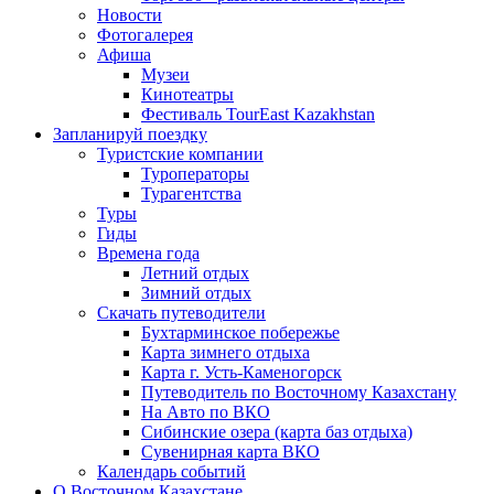
Новости
Фотогалерея
Афиша
Музеи
Кинотеатры
Фестиваль TourEast Kazakhstan
Запланируй поездку
Туристские компании
Туроператоры
Турагентства
Туры
Гиды
Времена года
Летний отдых
Зимний отдых
Скачать путеводители
Бухтарминское побережье
Карта зимнего отдыха
Карта г. Усть-Каменогорск
Путеводитель по Восточному Казахстану
На Авто по ВКО
Сибинские озера (карта баз отдыха)
Сувенирная карта ВКО
Календарь событий
О Восточном Казахстане