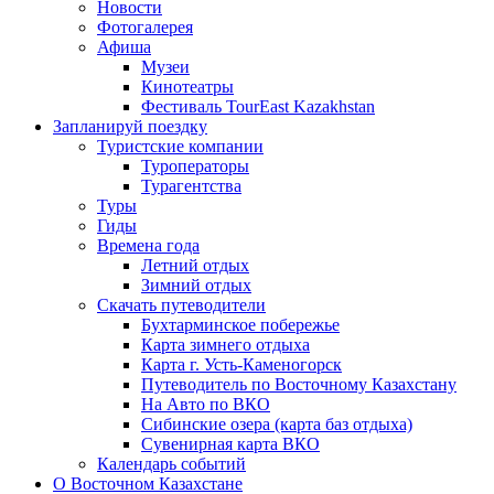
Новости
Фотогалерея
Афиша
Музеи
Кинотеатры
Фестиваль TourEast Kazakhstan
Запланируй поездку
Туристские компании
Туроператоры
Турагентства
Туры
Гиды
Времена года
Летний отдых
Зимний отдых
Скачать путеводители
Бухтарминское побережье
Карта зимнего отдыха
Карта г. Усть-Каменогорск
Путеводитель по Восточному Казахстану
На Авто по ВКО
Сибинские озера (карта баз отдыха)
Сувенирная карта ВКО
Календарь событий
О Восточном Казахстане