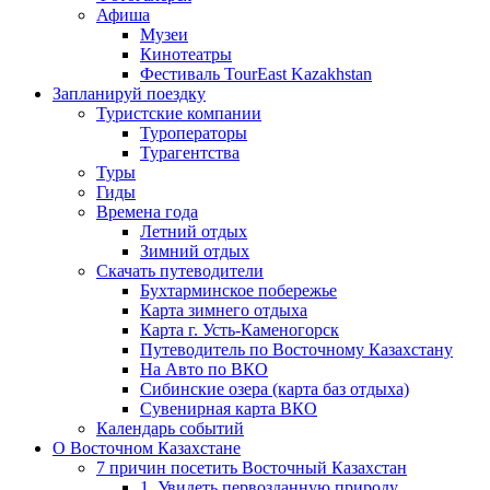
Афиша
Музеи
Кинотеатры
Фестиваль TourEast Kazakhstan
Запланируй поездку
Туристские компании
Туроператоры
Турагентства
Туры
Гиды
Времена года
Летний отдых
Зимний отдых
Скачать путеводители
Бухтарминское побережье
Карта зимнего отдыха
Карта г. Усть-Каменогорск
Путеводитель по Восточному Казахстану
На Авто по ВКО
Сибинские озера (карта баз отдыха)
Сувенирная карта ВКО
Календарь событий
О Восточном Казахстане
7 причин посетить Восточный Казахстан
1. Увидеть первозданную природу