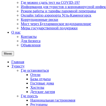
Где можно сдать тест на COVID-19?
Информация для туристов о коронавирусной инфе
Режим работы и тарифы паромной переправы
Онлайн табло аэропорта Усть-Каменогорск
Коррупционные риски
Мост через Бухтарминское водохранилище
Меры государственной поддержки
О нас
Контакты
Для бизнеса
Объявления
Меню
Главная
Туристу
Где остановиться
Отели
Базы отдыха
Гостевые дома
Хостелы
Детские лагеря
Где поесть
Национальная гастрономия
Рестораны