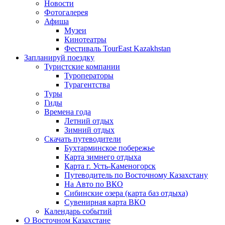
Новости
Фотогалерея
Афиша
Музеи
Кинотеатры
Фестиваль TourEast Kazakhstan
Запланируй поездку
Туристские компании
Туроператоры
Турагентства
Туры
Гиды
Времена года
Летний отдых
Зимний отдых
Скачать путеводители
Бухтарминское побережье
Карта зимнего отдыха
Карта г. Усть-Каменогорск
Путеводитель по Восточному Казахстану
На Авто по ВКО
Сибинские озера (карта баз отдыха)
Сувенирная карта ВКО
Календарь событий
О Восточном Казахстане