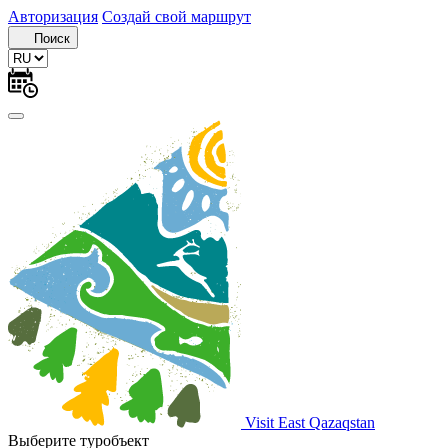
Авторизация
Создай свой маршрут
Поиск
Visit East Qazaqstan
Выберите туробъект