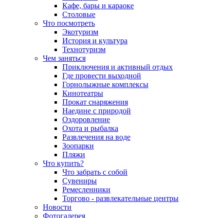
Кафе, бары и караоке
Столовые
Что посмотреть
Экотуризм
История и культура
Технотуризм
Чем заняться
Приключения и активный отдых
Где провести выходной
Горнолыжные комплексы
Кинотеатры
Прокат снаряжения
Наедине с природой
Оздоровление
Охота и рыбалка
Развлечения на воде
Зоопарки
Пляжи
Что купить?
Что забрать с собой
Сувениры
Ремесленники
Торгово - развлекательные центры
Новости
Фотогалерея