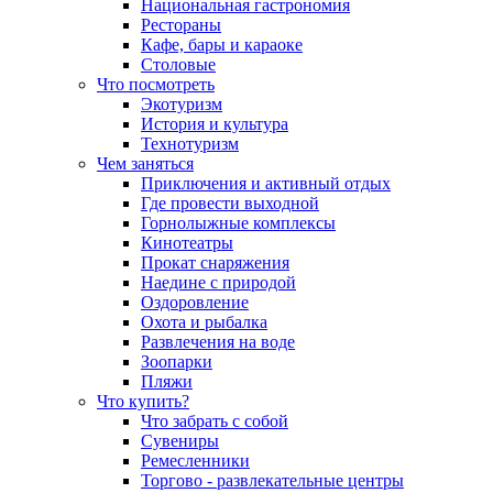
Национальная гастрономия
Рестораны
Кафе, бары и караоке
Столовые
Что посмотреть
Экотуризм
История и культура
Технотуризм
Чем заняться
Приключения и активный отдых
Где провести выходной
Горнолыжные комплексы
Кинотеатры
Прокат снаряжения
Наедине с природой
Оздоровление
Охота и рыбалка
Развлечения на воде
Зоопарки
Пляжи
Что купить?
Что забрать с собой
Сувениры
Ремесленники
Торгово - развлекательные центры