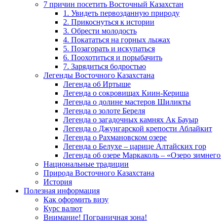
7 причин посетить Восточный Казахстан
1. Увидеть первозданную природу
2. Прикоснуться к истории
3. Обрести молодость
4. Покататься на горных лыжах
5. Позагорать и искупаться
6. Поохотиться и порыбачить
7. Зарядиться бодростью
Легенды Восточного Казахстана
Легенда об Иртыше
Легенда о сокровищах Киин-Кериша
Легенда о долине мастеров Шиликты
Легенда о золоте Береля
Легенда о загадочных камнях Ак Бауыр
Легенда о Джунгарской крепости Аблайкит
Легенда о Рахмановском озере
Легенда о Белухе – царице Алтайских гор
Легенда об озере Маркаколь – «Озеро зимнего
Национальные традиции
Природа Восточного Казахстана
История
Полезная информация
Как оформить визу
Курс валют
Внимание! Пограничная зона!