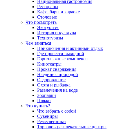
Национальная гастрономия
Рестораны
Кафе, бары и караоке
Столовые
Что посмотреть
Экотуризм
История и культура
Технотуризм
Чем заняться
Приключения и активный отдых
Где провести выходной
Горнолыжные комплексы
Кинотеатры
Прокат снаряжения
Наедине с природой
Оздоровление
Охота и рыбалка
Развлечения на воде
Зоопарки
Пляжи
Что купить?
Что забрать с собой
Сувениры
Ремесленники
Торгово - развлекательные центры