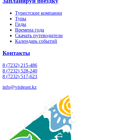
Запланируй поездку
Туристские компании
Туры
Гиды
Времена года
Скачать путеводители
Календарь событий
Контакты
8 (7232) 215-486
8 (7232) 528-240
8 (7232) 517-623
info@visiteast.kz