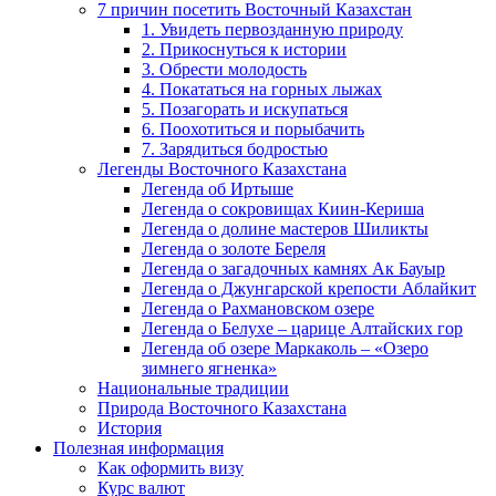
7 причин посетить Восточный Казахстан
1. Увидеть первозданную природу
2. Прикоснуться к истории
3. Обрести молодость
4. Покататься на горных лыжах
5. Позагорать и искупаться
6. Поохотиться и порыбачить
7. Зарядиться бодростью
Легенды Восточного Казахстана
Легенда об Иртыше
Легенда о сокровищах Киин-Кериша
Легенда о долине мастеров Шиликты
Легенда о золоте Береля
Легенда о загадочных камнях Ак Бауыр
Легенда о Джунгарской крепости Аблайкит
Легенда о Рахмановском озере
Легенда о Белухе – царице Алтайских гор
Легенда об озере Маркаколь – «Озеро
зимнего ягненка»
Национальные традиции
Природа Восточного Казахстана
История
Полезная информация
Как оформить визу
Курс валют