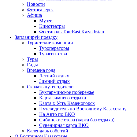
Новости
Фотогалерея
Афиша
Музеи
Кинотеатры
Фестиваль TourEast Kazakhstan
Запланируй поездку
Туристские компании
Туроператоры
Турагентства
Туры
Гиды
Времена года
Летний отдых
Зимний отдых
Скачать путеводители
Бухтарминское побережье
Карта зимнего отдыха
Карта г. Усть-Каменогорск
Путеводитель по Восточному Казахстану
На Авто по ВКО
Сибинские озера (карта баз отдыха)
Сувенирная карта ВКО
Календарь событий
О Восточном Казахстане