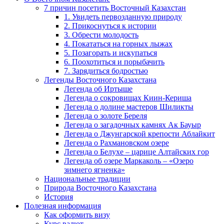
7 причин посетить Восточный Казахстан
1. Увидеть первозданную природу
2. Прикоснуться к истории
3. Обрести молодость
4. Покататься на горных лыжах
5. Позагорать и искупаться
6. Поохотиться и порыбачить
7. Зарядиться бодростью
Легенды Восточного Казахстана
Легенда об Иртыше
Легенда о сокровищах Киин-Кериша
Легенда о долине мастеров Шиликты
Легенда о золоте Береля
Легенда о загадочных камнях Ак Бауыр
Легенда о Джунгарской крепости Аблайкит
Легенда о Рахмановском озере
Легенда о Белухе – царице Алтайских гор
Легенда об озере Маркаколь – «Озеро
зимнего ягненка»
Национальные традиции
Природа Восточного Казахстана
История
Полезная информация
Как оформить визу
Курс валют