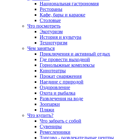
Национальная гастрономия
Рестораны
Кафе, бары и караоке
Столовые
Что посмотреть
Экотуризм
История и культура
Технотуризм
Чем заняться
Приключения и активный отдых
Где провести выходной
Горнолыжные комплексы
Кинотеатры
Прокат снаряжения
Наедине с природой
Оздоровление
Охота и рыбалка
Развлечения на воде
Зоопарки
Пляжи
Что купить?
Что забрать с собой
Сувениры
Ремесленники
Торгово - развлекательные центры