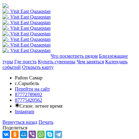
Добавить в маршрут
Что посмотреть рядом
Близлежащие
туры
Где поесть
Купить сувениры
Чем заняться
Календарь
событий
Открыть карту
Район Самар
с.Сарыбель
Перейти на сайт
87772789692
87775420562
Сезон: летнее время
Instagram
Вернуться назад
Печать
Поделиться