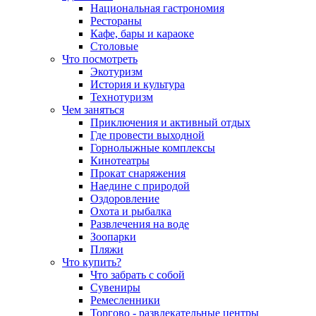
Национальная гастрономия
Рестораны
Кафе, бары и караоке
Столовые
Что посмотреть
Экотуризм
История и культура
Технотуризм
Чем заняться
Приключения и активный отдых
Где провести выходной
Горнолыжные комплексы
Кинотеатры
Прокат снаряжения
Наедине с природой
Оздоровление
Охота и рыбалка
Развлечения на воде
Зоопарки
Пляжи
Что купить?
Что забрать с собой
Сувениры
Ремесленники
Торгово - развлекательные центры