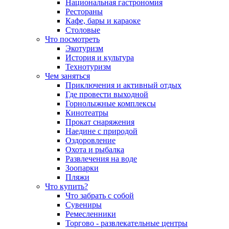
Национальная гастрономия
Рестораны
Кафе, бары и караоке
Столовые
Что посмотреть
Экотуризм
История и культура
Технотуризм
Чем заняться
Приключения и активный отдых
Где провести выходной
Горнолыжные комплексы
Кинотеатры
Прокат снаряжения
Наедине с природой
Оздоровление
Охота и рыбалка
Развлечения на воде
Зоопарки
Пляжи
Что купить?
Что забрать с собой
Сувениры
Ремесленники
Торгово - развлекательные центры