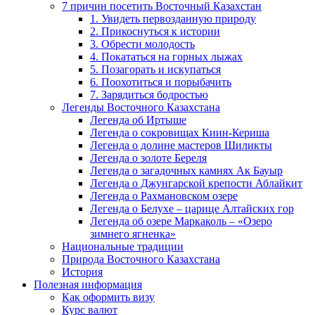
7 причин посетить Восточный Казахстан
1. Увидеть первозданную природу
2. Прикоснуться к истории
3. Обрести молодость
4. Покататься на горных лыжах
5. Позагорать и искупаться
6. Поохотиться и порыбачить
7. Зарядиться бодростью
Легенды Восточного Казахстана
Легенда об Иртыше
Легенда о сокровищах Киин-Кериша
Легенда о долине мастеров Шиликты
Легенда о золоте Береля
Легенда о загадочных камнях Ак Бауыр
Легенда о Джунгарской крепости Аблайкит
Легенда о Рахмановском озере
Легенда о Белухе – царице Алтайских гор
Легенда об озере Маркаколь – «Озеро
зимнего ягненка»
Национальные традиции
Природа Восточного Казахстана
История
Полезная информация
Как оформить визу
Курс валют