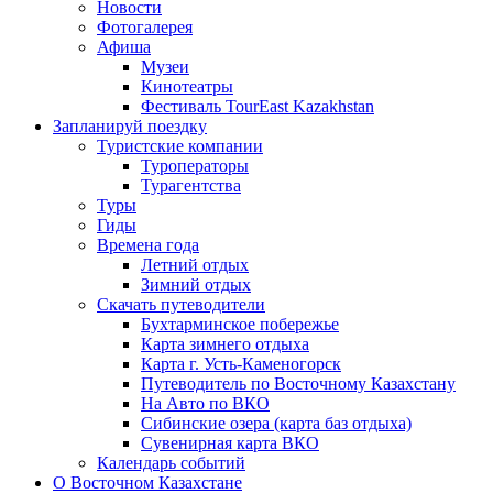
Новости
Фотогалерея
Афиша
Музеи
Кинотеатры
Фестиваль TourEast Kazakhstan
Запланируй поездку
Туристские компании
Туроператоры
Турагентства
Туры
Гиды
Времена года
Летний отдых
Зимний отдых
Скачать путеводители
Бухтарминское побережье
Карта зимнего отдыха
Карта г. Усть-Каменогорск
Путеводитель по Восточному Казахстану
На Авто по ВКО
Сибинские озера (карта баз отдыха)
Сувенирная карта ВКО
Календарь событий
О Восточном Казахстане