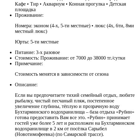
Кафе • Тир • Аквариум • Конная прогулка • Детская
площадка
Проживание:
Номера: эконом (4-х, 5-ти местные) • люкс (4х, 6ти, 8ми
местный люкс)
Юрты: 5-ти местные
Питание:
3-х разовое
Стоимость:
Проживание: от 7000 до 38000 тг./сутки
Примечание:
Стоимость менятся в зависимости от сезона
Описание:
Если вы предпочитаете тихий семейный отдых, любите
рыбалку, чистый песчаный пляж, постепенное
увеличение глубины, тёплую и прозрачную воду
Бухтарминского водохранилища – база отдыха «Рубин»
готова предоставить Вам все это. «Рубин» принимает
гостей уже более 5 лет и расположен на Бухтарминском
водохранилище в 2 км от посёлка Сарыбел
(Новотимофеевка) (по Самарской трассе).