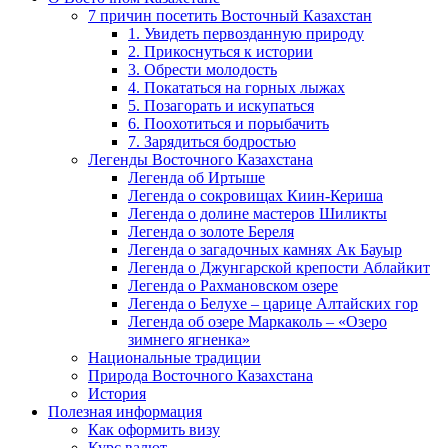
7 причин посетить Восточный Казахстан
1. Увидеть первозданную природу
2. Прикоснуться к истории
3. Обрести молодость
4. Покататься на горных лыжах
5. Позагорать и искупаться
6. Поохотиться и порыбачить
7. Зарядиться бодростью
Легенды Восточного Казахстана
Легенда об Иртыше
Легенда о сокровищах Киин-Кериша
Легенда о долине мастеров Шиликты
Легенда о золоте Береля
Легенда о загадочных камнях Ак Бауыр
Легенда о Джунгарской крепости Аблайкит
Легенда о Рахмановском озере
Легенда о Белухе – царице Алтайских гор
Легенда об озере Маркаколь – «Озеро
зимнего ягненка»
Национальные традиции
Природа Восточного Казахстана
История
Полезная информация
Как оформить визу
Курс валют