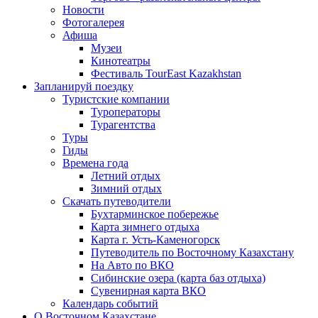
Новости
Фотогалерея
Афиша
Музеи
Кинотеатры
Фестиваль TourEast Kazakhstan
Запланируй поездку
Туристские компании
Туроператоры
Турагентства
Туры
Гиды
Времена года
Летний отдых
Зимний отдых
Скачать путеводители
Бухтарминское побережье
Карта зимнего отдыха
Карта г. Усть-Каменогорск
Путеводитель по Восточному Казахстану
На Авто по ВКО
Сибинские озера (карта баз отдыха)
Сувенирная карта ВКО
Календарь событий
О Восточном Казахстане