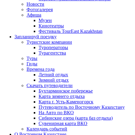
Новости
Фотогалерея
Афиша
Музеи
Кинотеатры
Фестиваль TourEast Kazakhstan
Запланируй поездку
Туристские компании
Туроператоры
Турагентства
Туры
Гиды
Времена года
Летний отдых
Зимний отдых
Скачать путеводители
Бухтарминское побережье
Карта зимнего отдыха
Карта г. Усть-Каменогорск
Путеводитель по Восточному Казахстану
На Авто по ВКО
Сибинские озера (карта баз отдыха)
Сувенирная карта ВКО
Календарь событий
О Восточном Казахстане