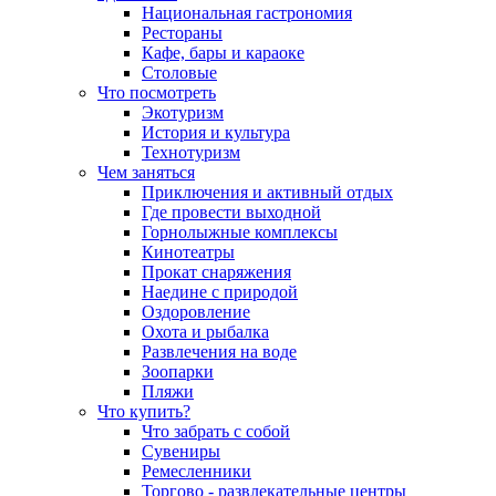
Национальная гастрономия
Рестораны
Кафе, бары и караоке
Столовые
Что посмотреть
Экотуризм
История и культура
Технотуризм
Чем заняться
Приключения и активный отдых
Где провести выходной
Горнолыжные комплексы
Кинотеатры
Прокат снаряжения
Наедине с природой
Оздоровление
Охота и рыбалка
Развлечения на воде
Зоопарки
Пляжи
Что купить?
Что забрать с собой
Сувениры
Ремесленники
Торгово - развлекательные центры