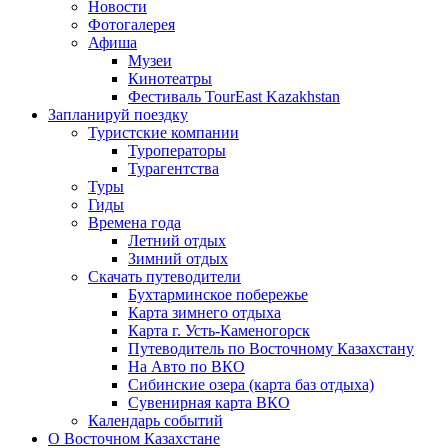
Новости
Фотогалерея
Афиша
Музеи
Кинотеатры
Фестиваль TourEast Kazakhstan
Запланируй поездку
Туристские компании
Туроператоры
Турагентства
Туры
Гиды
Времена года
Летний отдых
Зимний отдых
Скачать путеводители
Бухтарминское побережье
Карта зимнего отдыха
Карта г. Усть-Каменогорск
Путеводитель по Восточному Казахстану
На Авто по ВКО
Сибинские озера (карта баз отдыха)
Сувенирная карта ВКО
Календарь событий
О Восточном Казахстане