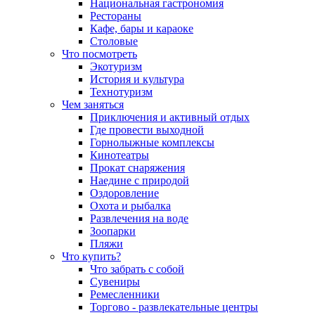
Национальная гастрономия
Рестораны
Кафе, бары и караоке
Столовые
Что посмотреть
Экотуризм
История и культура
Технотуризм
Чем заняться
Приключения и активный отдых
Где провести выходной
Горнолыжные комплексы
Кинотеатры
Прокат снаряжения
Наедине с природой
Оздоровление
Охота и рыбалка
Развлечения на воде
Зоопарки
Пляжи
Что купить?
Что забрать с собой
Сувениры
Ремесленники
Торгово - развлекательные центры