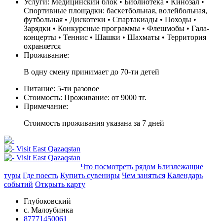
Услуги:
Медицинский блок • Библиотека • Кинозал •
Спортивные площадки: баскетбольная, волейбольная,
футбольная • Дискотеки • Спартакиады • Походы •
Зарядки • Конкурсные программы • Флешмобы • Гала-
концерты • Теннис • Шашки • Шахматы • Территория
охраняется
Проживание:
В одну смену принимает до 70-ти детей
Питание:
5-ти разовое
Стоимость:
Проживание: от 9000 тг.
Примечание:
Стоимость проживания указана за 7 дней
Добавить в маршрут
Что посмотреть рядом
Близлежащие
туры
Где поесть
Купить сувениры
Чем заняться
Календарь
событий
Открыть карту
Глубоковский
с. Малоубинка
87771450061