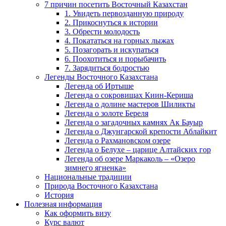
7 причин посетить Восточный Казахстан
1. Увидеть первозданную природу
2. Прикоснуться к истории
3. Обрести молодость
4. Покататься на горных лыжах
5. Позагорать и искупаться
6. Поохотиться и порыбачить
7. Зарядиться бодростью
Легенды Восточного Казахстана
Легенда об Иртыше
Легенда о сокровищах Киин-Кериша
Легенда о долине мастеров Шиликты
Легенда о золоте Береля
Легенда о загадочных камнях Ак Бауыр
Легенда о Джунгарской крепости Аблайкит
Легенда о Рахмановском озере
Легенда о Белухе – царице Алтайских гор
Легенда об озере Маркаколь – «Озеро
зимнего ягненка»
Национальные традиции
Природа Восточного Казахстана
История
Полезная информация
Как оформить визу
Курс валют