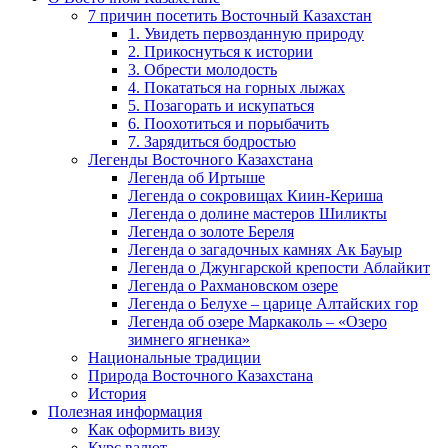
7 причин посетить Восточный Казахстан
1. Увидеть первозданную природу
2. Прикоснуться к истории
3. Обрести молодость
4. Покататься на горных лыжах
5. Позагорать и искупаться
6. Поохотиться и порыбачить
7. Зарядиться бодростью
Легенды Восточного Казахстана
Легенда об Иртыше
Легенда о сокровищах Киин-Кериша
Легенда о долине мастеров Шиликты
Легенда о золоте Береля
Легенда о загадочных камнях Ак Бауыр
Легенда о Джунгарской крепости Аблайкит
Легенда о Рахмановском озере
Легенда о Белухе – царице Алтайских гор
Легенда об озере Маркаколь – «Озеро
зимнего ягненка»
Национальные традиции
Природа Восточного Казахстана
История
Полезная информация
Как оформить визу
Курс валют