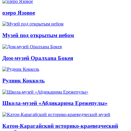
озеро Язовое
Музей под открытым небом
Дом-музей Оралхана Бокея
Рудник Кокколь
Школа-музей «Абдикарима Ережепулы»
Катон-Карагайский историко-краеведческий