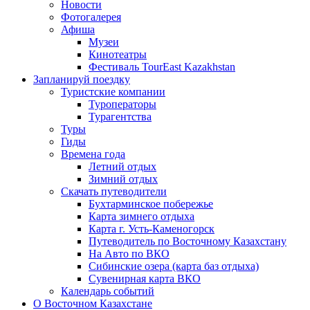
Новости
Фотогалерея
Афиша
Музеи
Кинотеатры
Фестиваль TourEast Kazakhstan
Запланируй поездку
Туристские компании
Туроператоры
Турагентства
Туры
Гиды
Времена года
Летний отдых
Зимний отдых
Скачать путеводители
Бухтарминское побережье
Карта зимнего отдыха
Карта г. Усть-Каменогорск
Путеводитель по Восточному Казахстану
На Авто по ВКО
Сибинские озера (карта баз отдыха)
Сувенирная карта ВКО
Календарь событий
О Восточном Казахстане