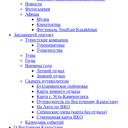
Новости
Фотогалерея
Афиша
Музеи
Кинотеатры
Фестиваль TourEast Kazakhstan
Запланируй поездку
Туристские компании
Туроператоры
Турагентства
Туры
Гиды
Времена года
Летний отдых
Зимний отдых
Скачать путеводители
Бухтарминское побережье
Карта зимнего отдыха
Карта г. Усть-Каменогорск
Путеводитель по Восточному Казахстану
На Авто по ВКО
Сибинские озера (карта баз отдыха)
Сувенирная карта ВКО
Календарь событий
О Восточном Казахстане