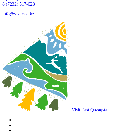
8 (7232) 517-623
info@visiteast.kz
Visit East Qazaqstan