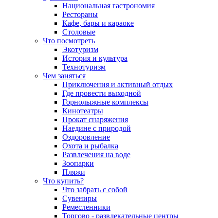
Национальная гастрономия
Рестораны
Кафе, бары и караоке
Столовые
Что посмотреть
Экотуризм
История и культура
Технотуризм
Чем заняться
Приключения и активный отдых
Где провести выходной
Горнолыжные комплексы
Кинотеатры
Прокат снаряжения
Наедине с природой
Оздоровление
Охота и рыбалка
Развлечения на воде
Зоопарки
Пляжи
Что купить?
Что забрать с собой
Сувениры
Ремесленники
Торгово - развлекательные центры