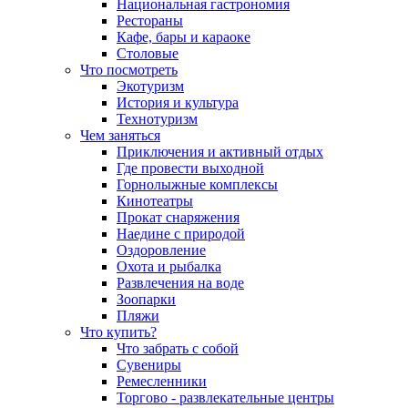
Национальная гастрономия
Рестораны
Кафе, бары и караоке
Столовые
Что посмотреть
Экотуризм
История и культура
Технотуризм
Чем заняться
Приключения и активный отдых
Где провести выходной
Горнолыжные комплексы
Кинотеатры
Прокат снаряжения
Наедине с природой
Оздоровление
Охота и рыбалка
Развлечения на воде
Зоопарки
Пляжи
Что купить?
Что забрать с собой
Сувениры
Ремесленники
Торгово - развлекательные центры