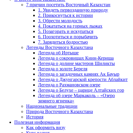
7 причин посетить Восточный Казахстан
1. Увидеть первозданную природу
2. Прикоснуться к истории
3. Обрести молодость
4. Покататься на горных лыжах
5. Позагорать и искупаться
6. Поохотиться и порыбачить
7. Зарядиться бодростью
Легенды Восточного Казахстана
Легенда об Иртыше
Легенда о сокровищах Киин-Кериша
Легенда о долине мастеров Шиликты
Легенда о золоте Береля
Легенда о загадочных камнях Ак Бауыр
Легенда о Джунгарской крепости Аблайкит
Легенда о Рахмановском озере
Легенда о Белухе – царице Алтайских гор
Легенда об озере Маркаколь – «Озеро
зимнего ягненка»
Национальные традиции
Природа Восточного Казахстана
История
Полезная информация
Как оформить визу
Курс валют