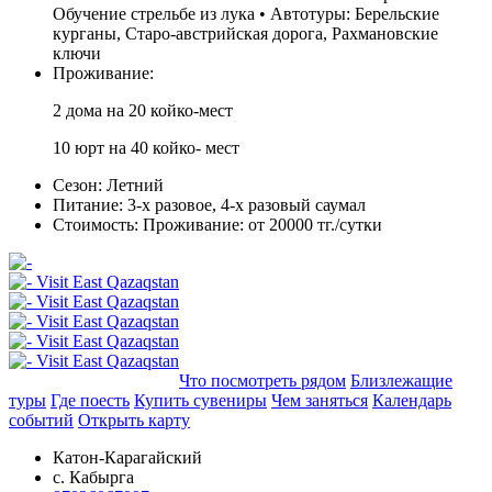
Обучение стрельбе из лука • Автотуры: Берельские
курганы, Старо-австрийская дорога, Рахмановские
ключи
Проживание:
2 дома на 20 койко-мест
10 юрт на 40 койко- мест
Сезон:
Летний
Питание:
3-х разовое, 4-х разовый саумал
Стоимость:
Проживание: от 20000 тг./сутки
Добавить в маршрут
Что посмотреть рядом
Близлежащие
туры
Где поесть
Купить сувениры
Чем заняться
Календарь
событий
Открыть карту
Катон-Карагайский
с. Кабырга