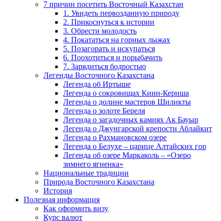
7 причин посетить Восточный Казахстан
1. Увидеть первозданную природу
2. Прикоснуться к истории
3. Обрести молодость
4. Покататься на горных лыжах
5. Позагорать и искупаться
6. Поохотиться и порыбачить
7. Зарядиться бодростью
Легенды Восточного Казахстана
Легенда об Иртыше
Легенда о сокровищах Киин-Кериша
Легенда о долине мастеров Шиликты
Легенда о золоте Береля
Легенда о загадочных камнях Ак Бауыр
Легенда о Джунгарской крепости Аблайкит
Легенда о Рахмановском озере
Легенда о Белухе – царице Алтайских гор
Легенда об озере Маркаколь – «Озеро
зимнего ягненка»
Национальные традиции
Природа Восточного Казахстана
История
Полезная информация
Как оформить визу
Курс валют