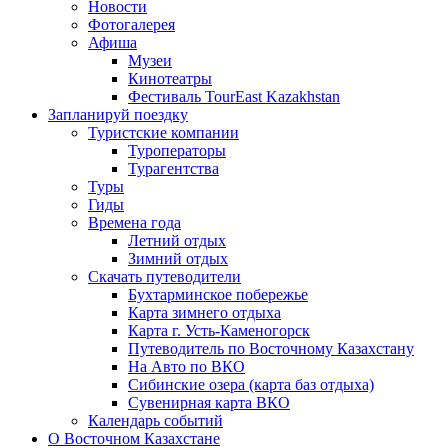
Новости
Фотогалерея
Афиша
Музеи
Кинотеатры
Фестиваль TourEast Kazakhstan
Запланируй поездку
Туристские компании
Туроператоры
Турагентства
Туры
Гиды
Времена года
Летний отдых
Зимний отдых
Скачать путеводители
Бухтарминское побережье
Карта зимнего отдыха
Карта г. Усть-Каменогорск
Путеводитель по Восточному Казахстану
На Авто по ВКО
Сибинские озера (карта баз отдыха)
Сувенирная карта ВКО
Календарь событий
О Восточном Казахстане