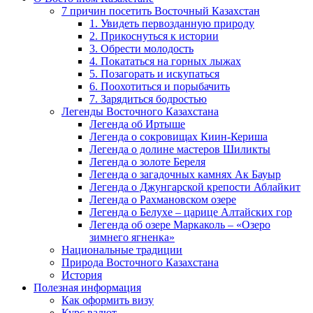
7 причин посетить Восточный Казахстан
1. Увидеть первозданную природу
2. Прикоснуться к истории
3. Обрести молодость
4. Покататься на горных лыжах
5. Позагорать и искупаться
6. Поохотиться и порыбачить
7. Зарядиться бодростью
Легенды Восточного Казахстана
Легенда об Иртыше
Легенда о сокровищах Киин-Кериша
Легенда о долине мастеров Шиликты
Легенда о золоте Береля
Легенда о загадочных камнях Ак Бауыр
Легенда о Джунгарской крепости Аблайкит
Легенда о Рахмановском озере
Легенда о Белухе – царице Алтайских гор
Легенда об озере Маркаколь – «Озеро
зимнего ягненка»
Национальные традиции
Природа Восточного Казахстана
История
Полезная информация
Как оформить визу
Курс валют