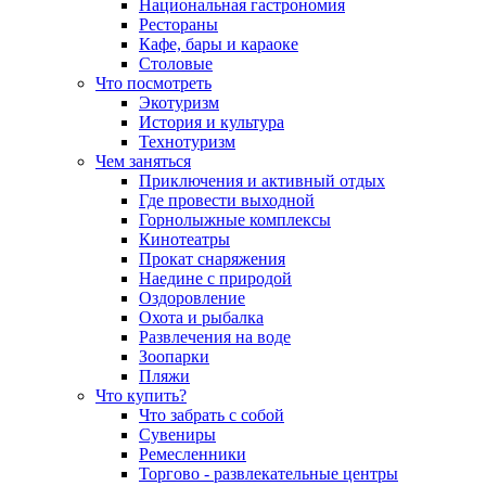
Национальная гастрономия
Рестораны
Кафе, бары и караоке
Столовые
Что посмотреть
Экотуризм
История и культура
Технотуризм
Чем заняться
Приключения и активный отдых
Где провести выходной
Горнолыжные комплексы
Кинотеатры
Прокат снаряжения
Наедине с природой
Оздоровление
Охота и рыбалка
Развлечения на воде
Зоопарки
Пляжи
Что купить?
Что забрать с собой
Сувениры
Ремесленники
Торгово - развлекательные центры