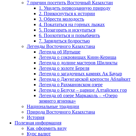
7 причин посетить Восточный Казахстан
1. Увидеть первозданную природу
2. Прикоснуться к истории
3. Обрести молодость
4. Покататься на горных лыжах
5. Позагорать и искупаться
6. Поохотиться и порыбачить
7. Зарядиться бодростью
Легенды Восточного Казахстана
Легенда об Иртыше
Легенда о сокровищах Киин-Кериша
Легенда о долине мастеров Шиликты
Легенда о золоте Береля
Легенда о загадочных камнях Ак Бауыр
Легенда о Джунгарской крепости Аблайкит
Легенда о Рахмановском озере
Легенда о Белухе – царице Алтайских гор
Легенда об озере Маркаколь – «Озеро
зимнего ягненка»
Национальные традиции
Природа Восточного Казахстана
История
Полезная информация
Как оформить визу
Курс валют