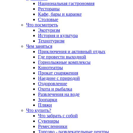
Национальная гастрономия
Рестораны
Кафе, бары и караоке
Столовые
Что посмотреть
Экотуризм
История и культура
Технотуризм
Чем заняться
Приключения и активный отдых
Где провести выходной
Горнолыжные комплексы
Кинотеатры
Прокат снаряжения
Наедине с природой
Оздоровление
Охота и рыбалка
Развлечения на воде
Зоопарки
Пляжи
Что купить?
Что забрать с собой
Сувениры
Ремесленники
Торгово - развлекательные центры