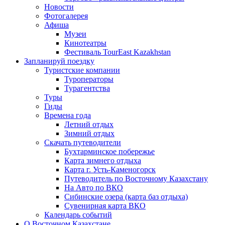
Новости
Фотогалерея
Афиша
Музеи
Кинотеатры
Фестиваль TourEast Kazakhstan
Запланируй поездку
Туристские компании
Туроператоры
Турагентства
Туры
Гиды
Времена года
Летний отдых
Зимний отдых
Скачать путеводители
Бухтарминское побережье
Карта зимнего отдыха
Карта г. Усть-Каменогорск
Путеводитель по Восточному Казахстану
На Авто по ВКО
Сибинские озера (карта баз отдыха)
Сувенирная карта ВКО
Календарь событий
О Восточном Казахстане