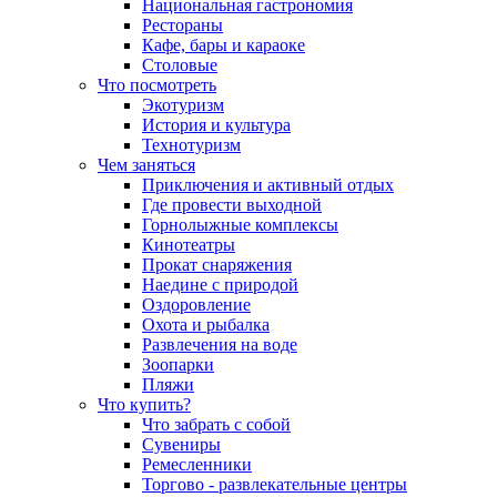
Национальная гастрономия
Рестораны
Кафе, бары и караоке
Столовые
Что посмотреть
Экотуризм
История и культура
Технотуризм
Чем заняться
Приключения и активный отдых
Где провести выходной
Горнолыжные комплексы
Кинотеатры
Прокат снаряжения
Наедине с природой
Оздоровление
Охота и рыбалка
Развлечения на воде
Зоопарки
Пляжи
Что купить?
Что забрать с собой
Сувениры
Ремесленники
Торгово - развлекательные центры