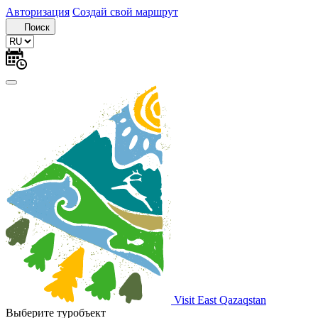
Авторизация
Создай свой маршрут
Поиск
Visit East Qazaqstan
Выберите туробъект