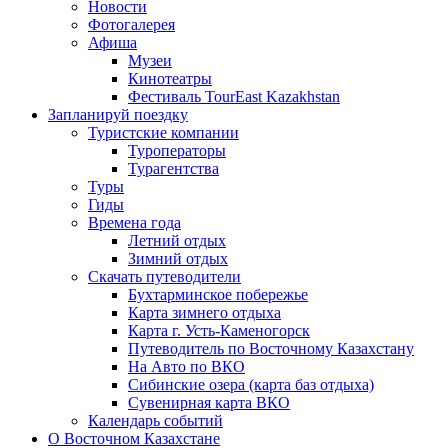
Новости
Фотогалерея
Афиша
Музеи
Кинотеатры
Фестиваль TourEast Kazakhstan
Запланируй поездку
Туристские компании
Туроператоры
Турагентства
Туры
Гиды
Времена года
Летний отдых
Зимний отдых
Скачать путеводители
Бухтарминское побережье
Карта зимнего отдыха
Карта г. Усть-Каменогорск
Путеводитель по Восточному Казахстану
На Авто по ВКО
Сибинские озера (карта баз отдыха)
Сувенирная карта ВКО
Календарь событий
О Восточном Казахстане