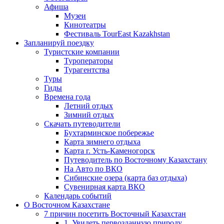
Афиша
Музеи
Кинотеатры
Фестиваль TourEast Kazakhstan
Запланируй поездку
Туристские компании
Туроператоры
Турагентства
Туры
Гиды
Времена года
Летний отдых
Зимний отдых
Скачать путеводители
Бухтарминское побережье
Карта зимнего отдыха
Карта г. Усть-Каменогорск
Путеводитель по Восточному Казахстану
На Авто по ВКО
Сибинские озера (карта баз отдыха)
Сувенирная карта ВКО
Календарь событий
О Восточном Казахстане
7 причин посетить Восточный Казахстан
1. Увидеть первозданную природу