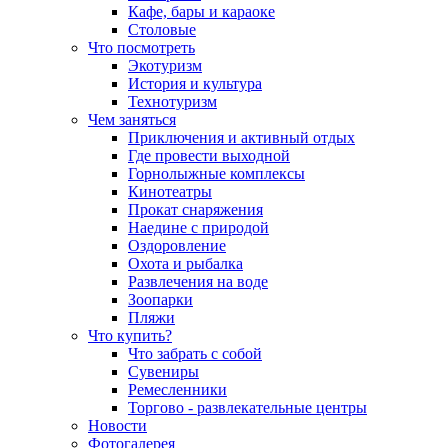
Кафе, бары и караоке
Столовые
Что посмотреть
Экотуризм
История и культура
Технотуризм
Чем заняться
Приключения и активный отдых
Где провести выходной
Горнолыжные комплексы
Кинотеатры
Прокат снаряжения
Наедине с природой
Оздоровление
Охота и рыбалка
Развлечения на воде
Зоопарки
Пляжи
Что купить?
Что забрать с собой
Сувениры
Ремесленники
Торгово - развлекательные центры
Новости
Фотогалерея