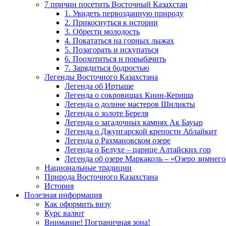
7 причин посетить Восточный Казахстан
1. Увидеть первозданную природу
2. Прикоснуться к истории
3. Обрести молодость
4. Покататься на горных лыжах
5. Позагорать и искупаться
6. Поохотиться и порыбачить
7. Зарядиться бодростью
Легенды Восточного Казахстана
Легенда об Иртыше
Легенда о сокровищах Киин-Кериша
Легенда о долине мастеров Шиликты
Легенда о золоте Береля
Легенда о загадочных камнях Ак Бауыр
Легенда о Джунгарской крепости Аблайкит
Легенда о Рахмановском озере
Легенда о Белухе – царице Алтайских гор
Легенда об озере Маркаколь – «Озеро зимнего
Национальные традиции
Природа Восточного Казахстана
История
Полезная информация
Как оформить визу
Курс валют
Внимание! Пограничная зона!