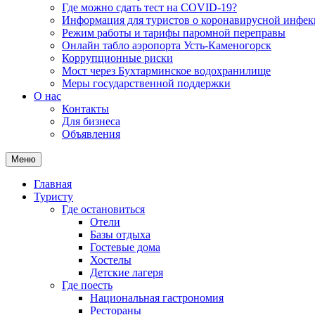
Где можно сдать тест на COVID-19?
Информация для туристов о коронавирусной инфе
Режим работы и тарифы паромной переправы
Онлайн табло аэропорта Усть-Каменогорск
Коррупционные риски
Мост через Бухтарминское водохранилище
Меры государственной поддержки
О нас
Контакты
Для бизнеса
Объявления
Меню
Главная
Туристу
Где остановиться
Отели
Базы отдыха
Гостевые дома
Хостелы
Детские лагеря
Где поесть
Национальная гастрономия
Рестораны