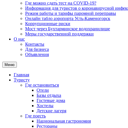
Где можно сдать тест на COVID-19?
Информация для туристов о коронавирусной инфе
Режим работы и тарифы паромной переправы
Онлайн табло аэропорта Усть-Каменогорск
Коррупционные риски
Мост через Бухтарминское водохранилище
Меры государственной поддержки
О нас
Контакты
Для бизнеса
Объявления
Меню
Главная
Туристу
Где остановиться
Отели
Базы отдыха
Гостевые дома
Хостелы
Детские лагеря
Где поесть
Национальная гастрономия
Рестораны