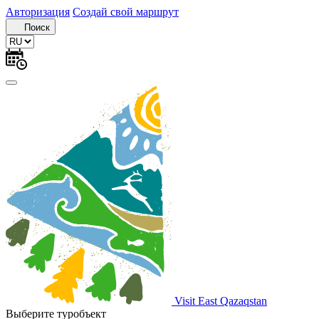
Авторизация
Создай свой маршрут
Поиск
Visit East Qazaqstan
Выберите туробъект