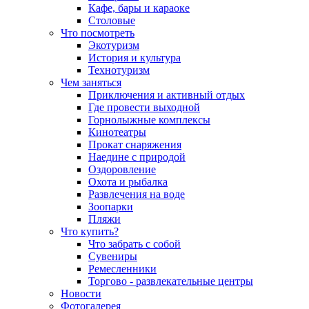
Кафе, бары и караоке
Столовые
Что посмотреть
Экотуризм
История и культура
Технотуризм
Чем заняться
Приключения и активный отдых
Где провести выходной
Горнолыжные комплексы
Кинотеатры
Прокат снаряжения
Наедине с природой
Оздоровление
Охота и рыбалка
Развлечения на воде
Зоопарки
Пляжи
Что купить?
Что забрать с собой
Сувениры
Ремесленники
Торгово - развлекательные центры
Новости
Фотогалерея