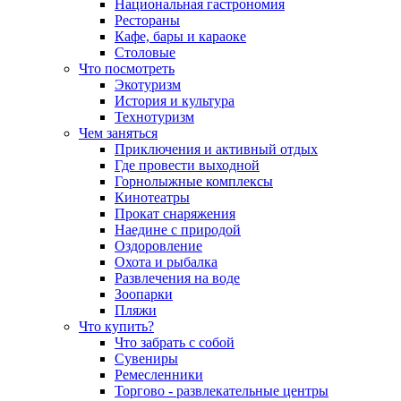
Национальная гастрономия
Рестораны
Кафе, бары и караоке
Столовые
Что посмотреть
Экотуризм
История и культура
Технотуризм
Чем заняться
Приключения и активный отдых
Где провести выходной
Горнолыжные комплексы
Кинотеатры
Прокат снаряжения
Наедине с природой
Оздоровление
Охота и рыбалка
Развлечения на воде
Зоопарки
Пляжи
Что купить?
Что забрать с собой
Сувениры
Ремесленники
Торгово - развлекательные центры