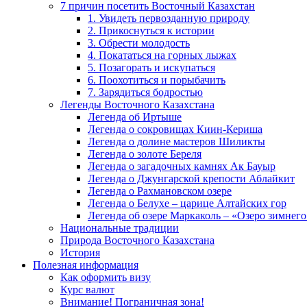
7 причин посетить Восточный Казахстан
1. Увидеть первозданную природу
2. Прикоснуться к истории
3. Обрести молодость
4. Покататься на горных лыжах
5. Позагорать и искупаться
6. Поохотиться и порыбачить
7. Зарядиться бодростью
Легенды Восточного Казахстана
Легенда об Иртыше
Легенда о сокровищах Киин-Кериша
Легенда о долине мастеров Шиликты
Легенда о золоте Береля
Легенда о загадочных камнях Ак Бауыр
Легенда о Джунгарской крепости Аблайкит
Легенда о Рахмановском озере
Легенда о Белухе – царице Алтайских гор
Легенда об озере Маркаколь – «Озеро зимнего
Национальные традиции
Природа Восточного Казахстана
История
Полезная информация
Как оформить визу
Курс валют
Внимание! Пограничная зона!