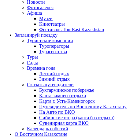
Новости
Фотогалерея
Афиша
Музеи
Кинотеатры
Фестиваль TourEast Kazakhstan
Запланируй поездку
Туристские компании
Туроператоры
Турагентства
Туры
Гиды
Времена года
Летний отдых
Зимний отдых
Скачать путеводители
Бухтарминское побережье
Карта зимнего отдыха
Карта г. Усть-Каменогорск
Путеводитель по Восточному Казахстану
На Авто по ВКО
Сибинские озера (карта баз отдыха)
Сувенирная карта ВКО
Календарь событий
О Восточном Казахстане