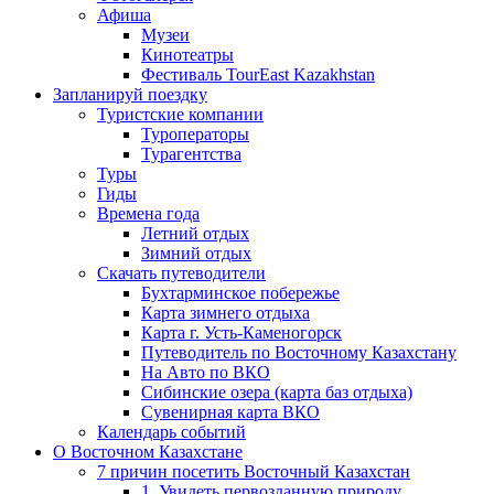
Афиша
Музеи
Кинотеатры
Фестиваль TourEast Kazakhstan
Запланируй поездку
Туристские компании
Туроператоры
Турагентства
Туры
Гиды
Времена года
Летний отдых
Зимний отдых
Скачать путеводители
Бухтарминское побережье
Карта зимнего отдыха
Карта г. Усть-Каменогорск
Путеводитель по Восточному Казахстану
На Авто по ВКО
Сибинские озера (карта баз отдыха)
Сувенирная карта ВКО
Календарь событий
О Восточном Казахстане
7 причин посетить Восточный Казахстан
1. Увидеть первозданную природу