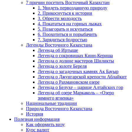
7 причин посетить Восточный Казахстан
1. Увидеть первозданную природу
2. Прикоснуться к истории
3. Обрести молодость
4. Покататься на горных лыжах
5. Позагорать и искупаться
6. Поохотиться и порыбачить
7. Зарядиться бодростью
Легенды Восточного Казахстана
Легенда об Иртыше
Легенда о сокровищах Киин-Кериша
Легенда о долине мастеров Шиликты
Легенда о золоте Береля
Легенда о загадочных камнях Ак Бауыр
Легенда о Джунгарской крепости Аблайкит
Легенда о Рахмановском озере
Легенда о Белухе – царице Алтайских гор
Легенда об озере Маркаколь – «Озеро
зимнего ягненка»
Национальные традиции
Природа Восточного Казахстана
История
Полезная информация
Как оформить визу
Курс валют