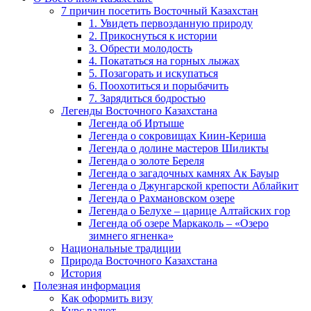
7 причин посетить Восточный Казахстан
1. Увидеть первозданную природу
2. Прикоснуться к истории
3. Обрести молодость
4. Покататься на горных лыжах
5. Позагорать и искупаться
6. Поохотиться и порыбачить
7. Зарядиться бодростью
Легенды Восточного Казахстана
Легенда об Иртыше
Легенда о сокровищах Киин-Кериша
Легенда о долине мастеров Шиликты
Легенда о золоте Береля
Легенда о загадочных камнях Ак Бауыр
Легенда о Джунгарской крепости Аблайкит
Легенда о Рахмановском озере
Легенда о Белухе – царице Алтайских гор
Легенда об озере Маркаколь – «Озеро
зимнего ягненка»
Национальные традиции
Природа Восточного Казахстана
История
Полезная информация
Как оформить визу
Курс валют