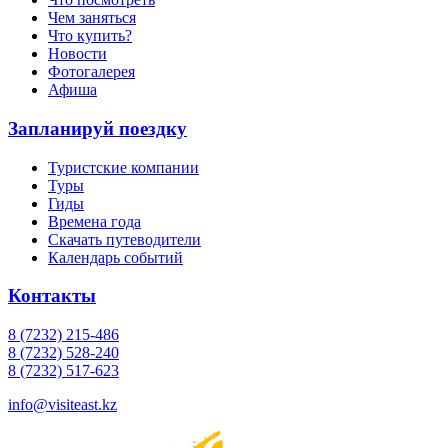
Чем заняться
Что купить?
Новости
Фотогалерея
Афиша
Запланируй поездку
Туристские компании
Туры
Гиды
Времена года
Скачать путеводители
Календарь событий
Контакты
8 (7232) 215-486
8 (7232) 528-240
8 (7232) 517-623
info@visiteast.kz