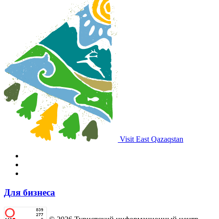
Visit East Qazaqstan
Для бизнеса