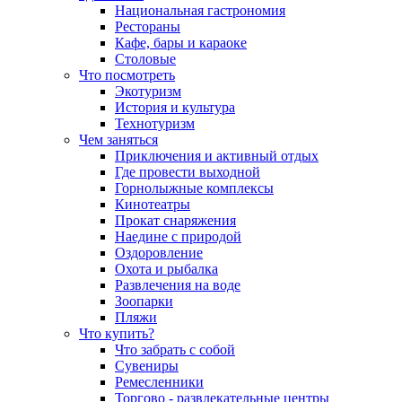
Национальная гастрономия
Рестораны
Кафе, бары и караоке
Столовые
Что посмотреть
Экотуризм
История и культура
Технотуризм
Чем заняться
Приключения и активный отдых
Где провести выходной
Горнолыжные комплексы
Кинотеатры
Прокат снаряжения
Наедине с природой
Оздоровление
Охота и рыбалка
Развлечения на воде
Зоопарки
Пляжи
Что купить?
Что забрать с собой
Сувениры
Ремесленники
Торгово - развлекательные центры