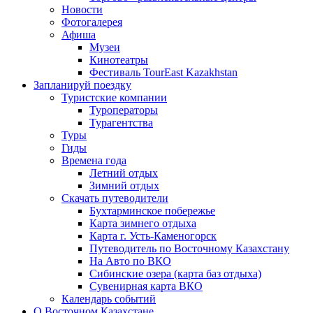
Новости
Фотогалерея
Афиша
Музеи
Кинотеатры
Фестиваль TourEast Kazakhstan
Запланируй поездку
Туристские компании
Туроператоры
Турагентства
Туры
Гиды
Времена года
Летний отдых
Зимний отдых
Скачать путеводители
Бухтарминское побережье
Карта зимнего отдыха
Карта г. Усть-Каменогорск
Путеводитель по Восточному Казахстану
На Авто по ВКО
Сибинские озера (карта баз отдыха)
Сувенирная карта ВКО
Календарь событий
О Восточном Казахстане