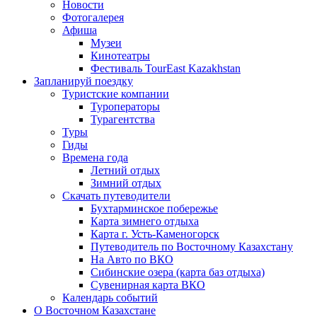
Новости
Фотогалерея
Афиша
Музеи
Кинотеатры
Фестиваль TourEast Kazakhstan
Запланируй поездку
Туристские компании
Туроператоры
Турагентства
Туры
Гиды
Времена года
Летний отдых
Зимний отдых
Скачать путеводители
Бухтарминское побережье
Карта зимнего отдыха
Карта г. Усть-Каменогорск
Путеводитель по Восточному Казахстану
На Авто по ВКО
Сибинские озера (карта баз отдыха)
Сувенирная карта ВКО
Календарь событий
О Восточном Казахстане