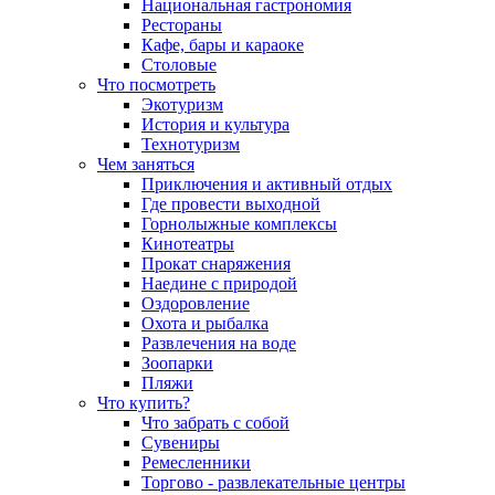
Национальная гастрономия
Рестораны
Кафе, бары и караоке
Столовые
Что посмотреть
Экотуризм
История и культура
Технотуризм
Чем заняться
Приключения и активный отдых
Где провести выходной
Горнолыжные комплексы
Кинотеатры
Прокат снаряжения
Наедине с природой
Оздоровление
Охота и рыбалка
Развлечения на воде
Зоопарки
Пляжи
Что купить?
Что забрать с собой
Сувениры
Ремесленники
Торгово - развлекательные центры