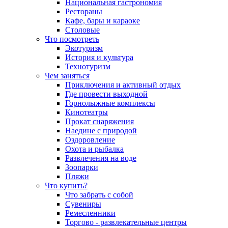
Национальная гастрономия
Рестораны
Кафе, бары и караоке
Столовые
Что посмотреть
Экотуризм
История и культура
Технотуризм
Чем заняться
Приключения и активный отдых
Где провести выходной
Горнолыжные комплексы
Кинотеатры
Прокат снаряжения
Наедине с природой
Оздоровление
Охота и рыбалка
Развлечения на воде
Зоопарки
Пляжи
Что купить?
Что забрать с собой
Сувениры
Ремесленники
Торгово - развлекательные центры