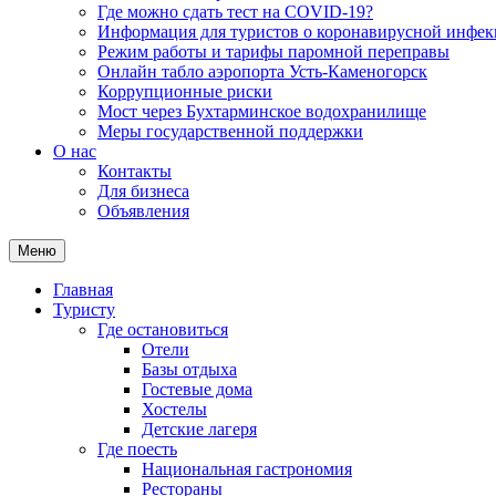
Где можно сдать тест на COVID-19?
Информация для туристов о коронавирусной инфе
Режим работы и тарифы паромной переправы
Онлайн табло аэропорта Усть-Каменогорск
Коррупционные риски
Мост через Бухтарминское водохранилище
Меры государственной поддержки
О нас
Контакты
Для бизнеса
Объявления
Меню
Главная
Туристу
Где остановиться
Отели
Базы отдыха
Гостевые дома
Хостелы
Детские лагеря
Где поесть
Национальная гастрономия
Рестораны