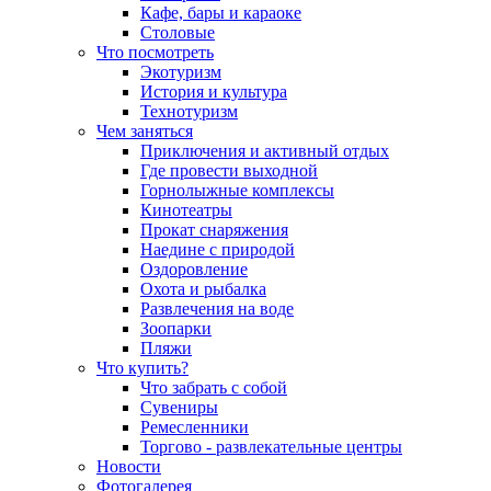
Кафе, бары и караоке
Столовые
Что посмотреть
Экотуризм
История и культура
Технотуризм
Чем заняться
Приключения и активный отдых
Где провести выходной
Горнолыжные комплексы
Кинотеатры
Прокат снаряжения
Наедине с природой
Оздоровление
Охота и рыбалка
Развлечения на воде
Зоопарки
Пляжи
Что купить?
Что забрать с собой
Сувениры
Ремесленники
Торгово - развлекательные центры
Новости
Фотогалерея