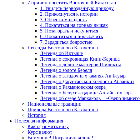
7 причин посетить Восточный Казахстан
1. Увидеть первозданную природу
2. Прикоснуться к истории
3. Обрести молодость
4. Покататься на горных лыжах
5. Позагорать и искупаться
6. Поохотиться и порыбачить
7. Зарядиться бодростью
Легенды Восточного Казахстана
Легенда об Иртыше
Легенда о сокровищах Киин-Кериша
Легенда о долине мастеров Шиликты
Легенда о золоте Береля
Легенда о загадочных камнях Ак Бауыр
Легенда о Джунгарской крепости Аблайкит
Легенда о Рахмановском озере
Легенда о Белухе – царице Алтайских гор
Легенда об озере Маркаколь – «Озеро зимнего
Национальные традиции
Природа Восточного Казахстана
История
Полезная информация
Как оформить визу
Курс валют
Внимание! Пограничная зона!