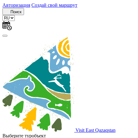
Авторизация
Создай свой маршрут
Поиск
Visit East Qazaqstan
Выберите туробъект