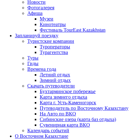
Новости
Фотогалерея
Афиша
Музеи
Кинотеатры
Фестиваль TourEast Kazakhstan
Запланируй поездку
Туристские компании
Туроператоры
Турагентства
Туры
Гиды
Времена года
Летний отдых
Зимний отдых
Скачать путеводители
Бухтарминское побережье
Карта зимнего отдыха
Карта г. Усть-Каменогорск
Путеводитель по Восточному Казахстану
На Авто по ВКО
Сибинские озера (карта баз отдыха)
Сувенирная карта ВКО
Календарь событий
О Восточном Казахстане