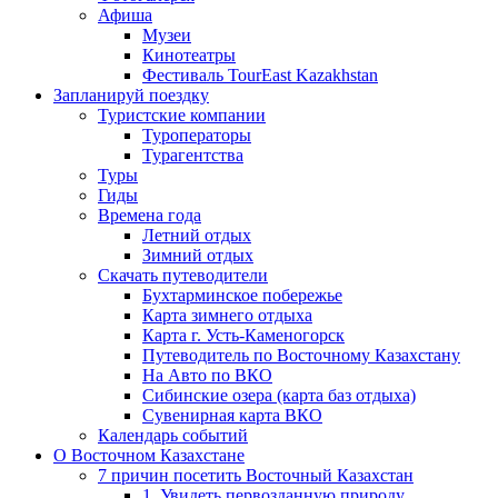
Афиша
Музеи
Кинотеатры
Фестиваль TourEast Kazakhstan
Запланируй поездку
Туристские компании
Туроператоры
Турагентства
Туры
Гиды
Времена года
Летний отдых
Зимний отдых
Скачать путеводители
Бухтарминское побережье
Карта зимнего отдыха
Карта г. Усть-Каменогорск
Путеводитель по Восточному Казахстану
На Авто по ВКО
Сибинские озера (карта баз отдыха)
Сувенирная карта ВКО
Календарь событий
О Восточном Казахстане
7 причин посетить Восточный Казахстан
1. Увидеть первозданную природу