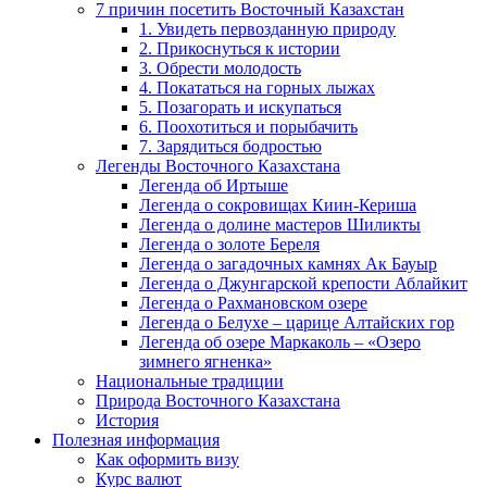
7 причин посетить Восточный Казахстан
1. Увидеть первозданную природу
2. Прикоснуться к истории
3. Обрести молодость
4. Покататься на горных лыжах
5. Позагорать и искупаться
6. Поохотиться и порыбачить
7. Зарядиться бодростью
Легенды Восточного Казахстана
Легенда об Иртыше
Легенда о сокровищах Киин-Кериша
Легенда о долине мастеров Шиликты
Легенда о золоте Береля
Легенда о загадочных камнях Ак Бауыр
Легенда о Джунгарской крепости Аблайкит
Легенда о Рахмановском озере
Легенда о Белухе – царице Алтайских гор
Легенда об озере Маркаколь – «Озеро
зимнего ягненка»
Национальные традиции
Природа Восточного Казахстана
История
Полезная информация
Как оформить визу
Курс валют