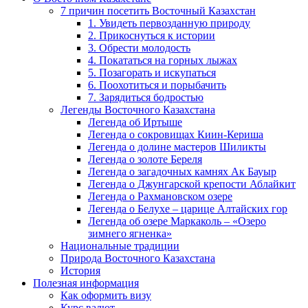
7 причин посетить Восточный Казахстан
1. Увидеть первозданную природу
2. Прикоснуться к истории
3. Обрести молодость
4. Покататься на горных лыжах
5. Позагорать и искупаться
6. Поохотиться и порыбачить
7. Зарядиться бодростью
Легенды Восточного Казахстана
Легенда об Иртыше
Легенда о сокровищах Киин-Кериша
Легенда о долине мастеров Шиликты
Легенда о золоте Береля
Легенда о загадочных камнях Ак Бауыр
Легенда о Джунгарской крепости Аблайкит
Легенда о Рахмановском озере
Легенда о Белухе – царице Алтайских гор
Легенда об озере Маркаколь – «Озеро
зимнего ягненка»
Национальные традиции
Природа Восточного Казахстана
История
Полезная информация
Как оформить визу
Курс валют