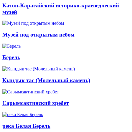
Катон-Карагайский историко-краеведческий
музей
Музей под открытым небом
Берель
Кындык тас (Молельный камень)
Сарымсактинский хребет
река Белая Берель