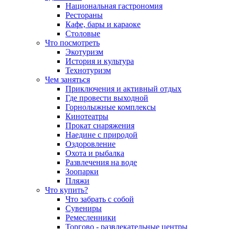
Национальная гастрономия
Рестораны
Кафе, бары и караоке
Столовые
Что посмотреть
Экотуризм
История и культура
Технотуризм
Чем заняться
Приключения и активный отдых
Где провести выходной
Горнолыжные комплексы
Кинотеатры
Прокат снаряжения
Наедине с природой
Оздоровление
Охота и рыбалка
Развлечения на воде
Зоопарки
Пляжи
Что купить?
Что забрать с собой
Сувениры
Ремесленники
Торгово - развлекательные центры