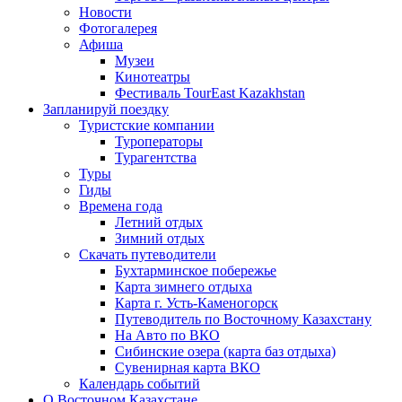
Новости
Фотогалерея
Афиша
Музеи
Кинотеатры
Фестиваль TourEast Kazakhstan
Запланируй поездку
Туристские компании
Туроператоры
Турагентства
Туры
Гиды
Времена года
Летний отдых
Зимний отдых
Скачать путеводители
Бухтарминское побережье
Карта зимнего отдыха
Карта г. Усть-Каменогорск
Путеводитель по Восточному Казахстану
На Авто по ВКО
Сибинские озера (карта баз отдыха)
Сувенирная карта ВКО
Календарь событий
О Восточном Казахстане