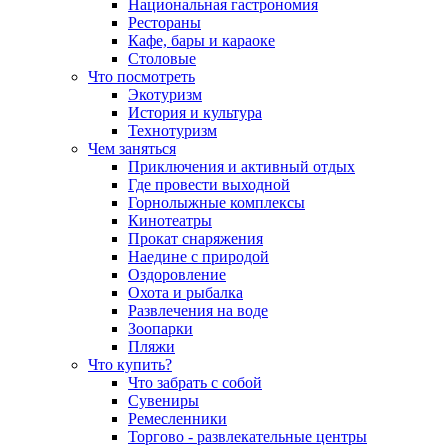
Национальная гастрономия
Рестораны
Кафе, бары и караоке
Столовые
Что посмотреть
Экотуризм
История и культура
Технотуризм
Чем заняться
Приключения и активный отдых
Где провести выходной
Горнолыжные комплексы
Кинотеатры
Прокат снаряжения
Наедине с природой
Оздоровление
Охота и рыбалка
Развлечения на воде
Зоопарки
Пляжи
Что купить?
Что забрать с собой
Сувениры
Ремесленники
Торгово - развлекательные центры