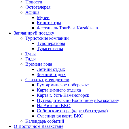
Новости
Фотогалерея
Афиша
Музеи
Кинотеатры
Фестиваль TourEast Kazakhstan
Запланируй поездку
Туристские компании
Туроператоры
Турагентства
Туры
Гиды
Времена года
Летний отдых
Зимний отдых
Скачать путеводители
Бухтарминское побережье
Карта зимнего отдыха
Карта г. Усть-Каменогорск
Путеводитель по Восточному Казахстану
На Авто по ВКО
Сибинские озера (карта баз отдыха)
Сувенирная карта ВКО
Календарь событий
О Восточном Казахстане