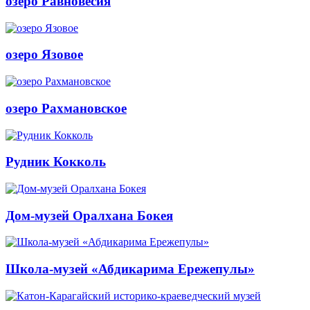
озеро Равновесия
озеро Язовое
озеро Рахмановское
Рудник Кокколь
Дом-музей Оралхана Бокея
Школа-музей «Абдикарима Ережепулы»